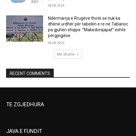
08.08.2026
Ndërmarrja e Rrugëve thotë se nuk ka
dhënë urdhër për tabelën e re në Tabanoc
pa gjuhën shqipe: “Makedonijapat” është
përgjegjëse
08.08.2026
Më shumë
RECENT COMMENTS
TE ZGJEDHURA
JAVA E FUNDIT