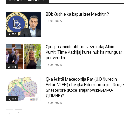
RELATED ARTICLES
BDI: Kush e ka kapur Izet Mexhitin?
08.08.2026
Lajme
Gjini pas incidentit me vezë ndaj Albin
Kurtit: Time Kadrijaj kurrë nuk ka munguar
për vendin
08.08.2026
Lajme
Çka është Makedonija Pat (U.D Nuredin
Fetai -VLEN) dhe çka Ndërmarrja për Rrugë
Shtetërore (Koce Trajanovski-ВМРО-
ДПМНЕ)?
Lajme
08.08.2026