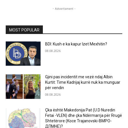
- Advertisment -
MOST POPULAR
BDI: Kush e ka kapur Izet Mexhitin?
08.08.2026
Gjini pas incidentit me vezë ndaj Albin
Kurtit: Time Kadrijaj kurrë nuk ka munguar
për vendin
08.08.2026
Çka është Makedonija Pat (U.D Nuredin
Fetai -VLEN) dhe çka Ndërmarrja për Rrugë
Shtetërore (Koce Trajanovski-ВМРО-
ДПМНЕ)?