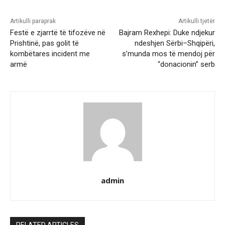
Artikulli paraprak
Artikulli tjetër
Festë e zjarrtë të tifozëve në
Bajram Rexhepi: Duke ndjekur
Prishtinë, pas golit të
ndeshjen Sërbi–Shqipëri,
kombëtares incident me
s’munda mos të mendoj për
armë
“donacionin” serb
admin