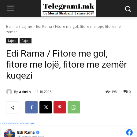
Ballina
Lajme
Edi Rama / Fitore me gol, fitore me lojë, fitore me
zemër...
Lajme
Rajon
Edi Rama / Fitore me gol,
fitore me lojë, fitore me zemër
kuqezi
By
admin
11.10.2025
198
0