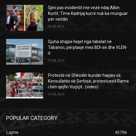
Gjini pas incidentit me vezë ndaj Albin
Kurtit: Time Kadrijaj kurrë nuk ka munguar
për vendin
08.08.2026
Gjuha shqipe hiqet nga tabelat në
Tabanoc, përplasje mes BDI-së dhe VLEN-
it.
07.08.2026
Protestë në Shkodër kundër hapjes së
Konsullatës së Serbisë, protestuesit:Rama
i bën qejfin Vuçiçit…(video)
03.08.2026
POPULAR CATEGORY
Lajme
45796