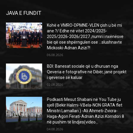
JAVA E FUNDIT
Kohë e VMRO-DPMNE-VLEN çish u bë mi
ane ?/ Edhe në vitet 2024/2025-
2025/2026-2026/2027 ,numri i nxënësve
bie që ose shpërngulen ose …slushnavte
Mickoski-Adnan Azizi?!
06.08.2026
BDI: Banesat sociale që u dhuruan nga
Qeveria e fotografive në Dibër, janë projekt
i qeverisë së kaluar
02.08.2026
Podkasti Mesut Shabani në You Tube ju
sjell (Bekir Halimi-V.Bela-NON GRATA flet
Ministri Lamallari ) -Ali Ahmeti-Zvicra-
Haga-Agon Ferati-Adnan Azizi.Korridori 8
në pushim të lindjes(video...
04.08.2026