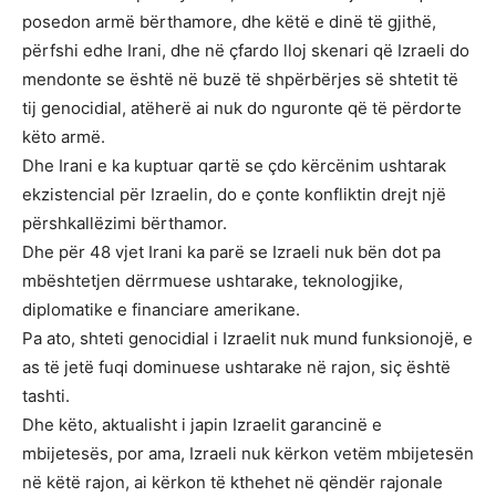
posedon armë bërthamore, dhe këtë e dinë të gjithë,
përfshi edhe Irani, dhe në çfardo lloj skenari që Izraeli do
mendonte se është në buzë të shpërbërjes së shtetit të
tij genocidial, atëherë ai nuk do nguronte që të përdorte
këto armë.
Dhe Irani e ka kuptuar qartë se çdo kërcënim ushtarak
ekzistencial për Izraelin, do e çonte konfliktin drejt një
përshkallëzimi bërthamor.
Dhe për 48 vjet Irani ka parë se Izraeli nuk bën dot pa
mbështetjen dërrmuese ushtarake, teknologjike,
diplomatike e financiare amerikane.
Pa ato, shteti genocidial i Izraelit nuk mund funksionojë, e
as të jetë fuqi dominuese ushtarake në rajon, siç është
tashti.
Dhe këto, aktualisht i japin Izraelit garancinë e
mbijetesës, por ama, Izraeli nuk kërkon vetëm mbijetesën
në këtë rajon, ai kërkon të kthehet në qëndër rajonale