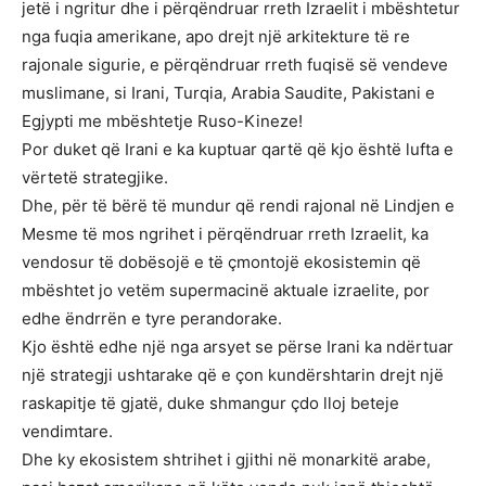
jetë i ngritur dhe i përqëndruar rreth Izraelit i mbështetur
nga fuqia amerikane, apo drejt një arkitekture të re
rajonale sigurie, e përqëndruar rreth fuqisë së vendeve
muslimane, si Irani, Turqia, Arabia Saudite, Pakistani e
Egjypti me mbështetje Ruso-Kineze!
Por duket që Irani e ka kuptuar qartë që kjo është lufta e
vërtetë strategjike.
Dhe, për të bërë të mundur që rendi rajonal në Lindjen e
Mesme të mos ngrihet i përqëndruar rreth Izraelit, ka
vendosur të dobësojë e të çmontojë ekosistemin që
mbështet jo vetëm supermacinë aktuale izraelite, por
edhe ëndrrën e tyre perandorake.
Kjo është edhe një nga arsyet se përse Irani ka ndërtuar
një strategji ushtarake që e çon kundërshtarin drejt një
raskapitje të gjatë, duke shmangur çdo lloj beteje
vendimtare.
Dhe ky ekosistem shtrihet i gjithi në monarkitë arabe,