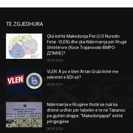
TE ZGJEDHURA
Çka është Makedonija Pat (U.D Nuredin
Fetai -VLEN) dhe çka Ndërmarrja për Rrugë
Shtetërore (Koce Trajanovski-ВМРО-
ДПМНЕ)?
08.08.2026
VLEN: A po e blen Artan Grubi lirinë me
sekretet e BDI-së?
08.08.2026
Ndërmarrja e Rrugëve thotë se nuk ka
dhënë urdhër për tabelën e re në Tabanoc
pa gjuhën shqipe: “Makedonijapat” është
përgjegjëse
08.08.2026