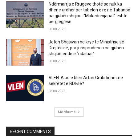
Ndërmarrja e Rrugëve thotë se nuk ka
dhënë urdhër për tabelën e re në Tabanoc
pa gjuhën shqipe: “Makedonijapat” është
përgjegjëse
08.08.2026
Jeton Shasivari në krye të Ministrisë së
Drejtësisë, por jurisprudenca në gjuhën
shqipe ende e “ndaluar”
08.08.2026
VLEN: A po e blen Artan Grubi lirinë me
sekretet e BDI-së?
08.08.2026
Më shumë
RECENT COMMENTS