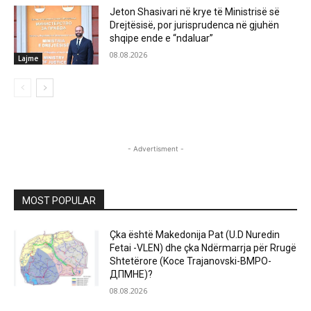
Jeton Shasivari në krye të Ministrisë së
Drejtësisë, por jurisprudenca në gjuhën
shqipe ende e “ndaluar”
08.08.2026
Lajme
- Advertisment -
MOST POPULAR
Çka është Makedonija Pat (U.D Nuredin
Fetai -VLEN) dhe çka Ndërmarrja për Rrugë
Shtetërore (Koce Trajanovski-ВМРО-
ДПМНЕ)?
08.08.2026