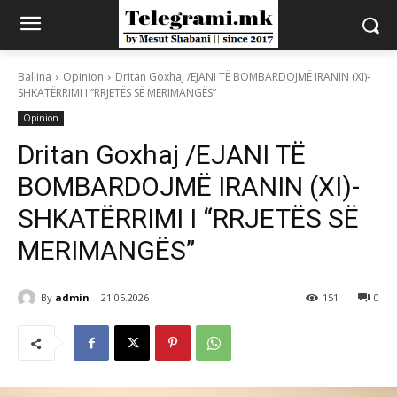
Ballina
Opinion
Dritan Goxhaj /EJANI TË BOMBARDOJMË IRANIN (XI)-
SHKATËRRIMI I “RRJETËS SË MERIMANGËS”
Opinion
Dritan Goxhaj /EJANI TË
BOMBARDOJMË IRANIN (XI)-
SHKATËRRIMI I “RRJETËS SË
MERIMANGËS”
By
admin
21.05.2026
151
0