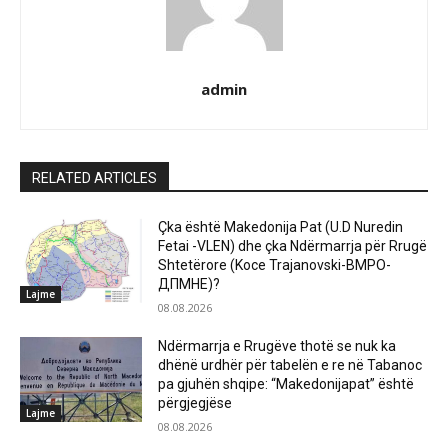
admin
RELATED ARTICLES
Çka është Makedonija Pat (U.D Nuredin
Fetai -VLEN) dhe çka Ndërmarrja për Rrugë
Shtetërore (Koce Trajanovski-ВМРО-
ДПМНЕ)?
Lajme
08.08.2026
Ndërmarrja e Rrugëve thotë se nuk ka
dhënë urdhër për tabelën e re në Tabanoc
pa gjuhën shqipe: “Makedonijapat” është
përgjegjëse
Lajme
08.08.2026