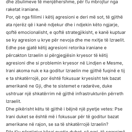
dhe zbulimeve të menjëhershme, për t’u mbrojtur nga
raketat iraniane.
Por, që nga fillimi i këtij agresioni e deri më sot, të gjithë
ata njerëz që i kanë ndjekur dhe i ndjekin këto ngjarje,
qoftë emocionalisht, e qoftë strategjikisht, e kanë kuptuar
se ky agresion u krye për nevoja dhe me nxitje të Izraelit.
Edhe pse gjatë këtij agresioni retorika iraniane e
përcakton Izraelin si përgjegjësin kryesor të këtij
agresioni dhe si problemin kryesor në Lindjen e Mesme,
Irani akoma nuk e ka goditur Izraelin me gjithë fuqinë e tij
e ta shkatërrojë, por është fokusuar kryesisht tek bazat
amerikanë ne Gji, dhe te sistemet e radarëve, duke
ushtruar një shkatërrim në gjithë infrastrukturën përreth
Izraelit.
Dhe pikërisht këtu të gjithë i bëjnë një pyetje vetes: Pse
Irani duket se është më i fokusuar për të goditur bazat
amerikane në rajon, se sa të shkatërrojë Izraelin?
Për t’ju përgjigjur kësaj pyetje duhet, së pari, të sqarojmë