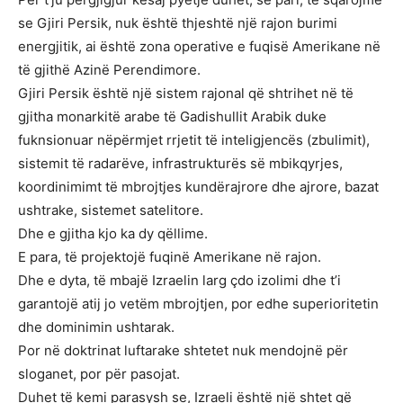
se Gjiri Persik, nuk është thjeshtë një rajon burimi
energjitik, ai është zona operative e fuqisë Amerikane në
të gjithë Azinë Perendimore.
Gjiri Persik është një sistem rajonal që shtrihet në të
gjitha monarkitë arabe të Gadishullit Arabik duke
fuknsionuar nëpërmjet rrjetit të inteligjencës (zbulimit),
sistemit të radarëve, infrastrukturës së mbikqyrjes,
koordinimimt të mbrojtjes kundërajrore dhe ajrore, bazat
ushtrake, sistemet satelitore.
Dhe e gjitha kjo ka dy qëllime.
E para, të projektojë fuqinë Amerikane në rajon.
Dhe e dyta, të mbajë Izraelin larg çdo izolimi dhe t’i
garantojë atij jo vetëm mbrojtjen, por edhe superioritetin
dhe dominimin ushtarak.
Por në doktrinat luftarake shtetet nuk mendojnë për
sloganet, por për pasojat.
Duhet të kemi parasysh se, Izraeli është një shtet që