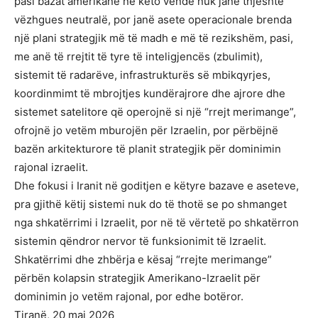
pasi bazat amerikane në këto vende nuk janë thjeshtë
vëzhgues neutralë, por janë asete operacionale brenda
një plani strategjik më të madh e më të rezikshëm, pasi,
me anë të rrejtit të tyre të inteligjencës (zbulimit),
sistemit të radarëve, infrastrukturës së mbikqyrjes,
koordinmimt të mbrojtjes kundërajrore dhe ajrore dhe
sistemet satelitore që operojnë si një “rrejt merimange”,
ofrojnë jo vetëm mburojën për Izraelin, por përbëjnë
bazën arkitekturore të planit strategjik për dominimin
rajonal izraelit.
Dhe fokusi i Iranit në goditjen e këtyre bazave e aseteve,
pra gjithë këtij sistemi nuk do të thotë se po shmanget
nga shkatërrimi i Izraelit, por në të vërtetë po shkatërron
sistemin qëndror nervor të funksionimit të Izraelit.
Shkatërrimi dhe zhbërja e kësaj “rrejte merimange”
përbën kolapsin strategjik Amerikano-Izraelit për
dominimin jo vetëm rajonal, por edhe botëror.
Tiranë, 20 maj 2026