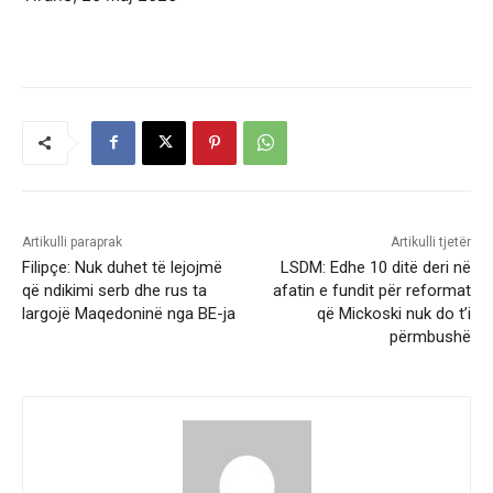
Artikulli paraprak
Artikulli tjetër
Filipçe: Nuk duhet të lejojmë
LSDM: Edhe 10 ditë deri në
që ndikimi serb dhe rus ta
afatin e fundit për reformat
largojë Maqedoninë nga BE-ja
që Mickoski nuk do t’i
përmbushë