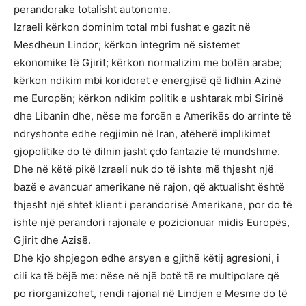
perandorake totalisht autonome.
Izraeli kërkon dominim total mbi fushat e gazit në
Mesdheun Lindor; kërkon integrim në sistemet
ekonomike të Gjirit; kërkon normalizim me botën arabe;
kërkon ndikim mbi koridoret e energjisë që lidhin Azinë
me Europën; kërkon ndikim politik e ushtarak mbi Sirinë
dhe Libanin dhe, nëse me forcën e Amerikës do arrinte të
ndryshonte edhe regjimin në Iran, atëherë implikimet
gjopolitike do të dilnin jasht çdo fantazie të mundshme.
Dhe në këtë pikë Izraeli nuk do të ishte më thjesht një
bazë e avancuar amerikane në rajon, që aktualisht është
thjesht një shtet klient i perandorisë Amerikane, por do të
ishte një perandori rajonale e pozicionuar midis Europës,
Gjirit dhe Azisë.
Dhe kjo shpjegon edhe arsyen e gjithë këtij agresioni, i
cili ka të bëjë me: nëse në një botë të re multipolare që
po riorganizohet, rendi rajonal në Lindjen e Mesme do të