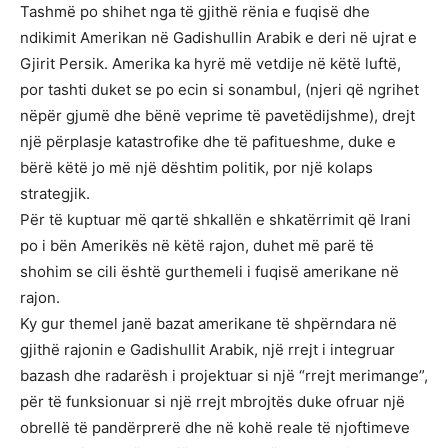
Tashmë po shihet nga të gjithë rënia e fuqisë dhe
ndikimit Amerikan në Gadishullin Arabik e deri në ujrat e
Gjirit Persik. Amerika ka hyrë më vetdije në këtë luftë,
por tashti duket se po ecin si sonambul, (njeri që ngrihet
nëpër gjumë dhe bënë veprime të pavetëdijshme), drejt
një përplasje katastrofike dhe të pafitueshme, duke e
bërë këtë jo më një dështim politik, por një kolaps
strategjik.
Për të kuptuar më qartë shkallën e shkatërrimit që Irani
po i bën Amerikës në këtë rajon, duhet më parë të
shohim se cili është gurthemeli i fuqisë amerikane në
rajon.
Ky gur themel janë bazat amerikane të shpërndara në
gjithë rajonin e Gadishullit Arabik, një rrejt i integruar
bazash dhe radarësh i projektuar si një “rrejt merimange”,
për të funksionuar si një rrejt mbrojtës duke ofruar një
obrellë të pandërprerë dhe në kohë reale të njoftimeve