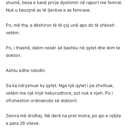
shumë, besa e kanë prirje dyshimin në raport me femrat.
Nuk u besojnë as të tjerëve e as femrave.
Po, më tha, a dëshiron të të çoj unë apo do të shkosh
vetëm.
Po, i thashë, dalim nesër së bashku në qytet dhe ikim te
doktori.
Ashtu edhe ndodhi.
Sa ka ndryshuar ky qytet. Nga një qytet i pa zhvilluar,
vetëm me një linjë hekurudhore, sot nuk e njeh. Po i
ofroheshim ordinancës së doktorit.
Zemra më dridhej. Në derë na pret motra, po ajo e njëjta
e para 26 viteve.