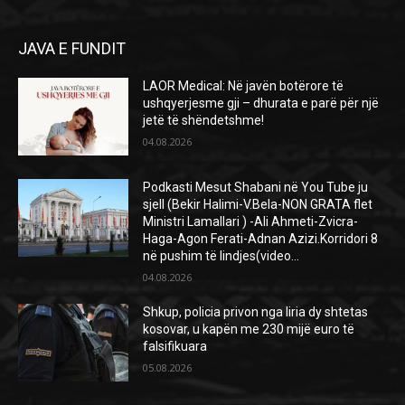
JAVA E FUNDIT
LAOR Medical: Në javën botërore të
ushqyerjesme gji – dhurata e parë për një
jetë të shëndetshme!
04.08.2026
Podkasti Mesut Shabani në You Tube ju
sjell (Bekir Halimi-V.Bela-NON GRATA flet
Ministri Lamallari ) -Ali Ahmeti-Zvicra-
Haga-Agon Ferati-Adnan Azizi.Korridori 8
në pushim të lindjes(video...
04.08.2026
Shkup, policia privon nga liria dy shtetas
kosovar, u kapën me 230 mijë euro të
falsifikuara
05.08.2026