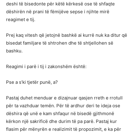
deshi të bisedonte për këtë kërkesë ose të shfaqte
dëshirën në prani të fëmijëve sepse i njihte mirë
reagimet e tij.
Prej kaq vitesh që jetojnë bashkë ai kurrë nuk ka ditur që
bisedat familjare të shtrohen dhe të shtjellohen së
bashku.
Reagimi i parë i tij i zakonshëm është:
Pse a s’ki tjetër punë, a?
Pastaj duhet menduar e dizajnuar qasjen rreth e rrotull
për ta vazhduar temën. Për të ardhur deri te ideja ose
dëshira që unë e kam shfaqur në bisedë gjithmonë
kërkon një sakrificë dhe durim të pa parë. Pastaj kur
flasim për mënyrën e realizimit të propozimit, e ka për