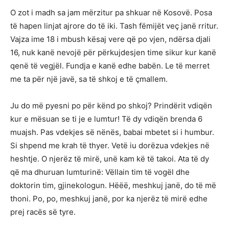
O zot i madh sa jam mërzitur pa shkuar në Kosovë. Posa
të hapen linjat ajrore do të iki. Tash fëmijët veç janë rritur.
Vajza ime 18 i mbush kësaj vere që po vjen, ndërsa djali
16, nuk kanë nevojë për përkujdesjen time sikur kur kanë
qenë të vegjël. Fundja e kanë edhe babën. Le të merret
me ta për një javë, sa të shkoj e të çmallem.
Ju do më pyesni po për kënd po shkoj? Prindërit vdiqën
kur e mësuan se ti je e lumtur! Të dy vdiqën brenda 6
muajsh. Pas vdekjes së nënës, babai mbetet si i humbur.
Si shpend me krah të thyer. Vetë iu dorëzua vdekjes në
heshtje. O njerëz të mirë, unë kam kë të takoi. Ata të dy
që ma dhuruan lumturinë: Vëllain tim të vogël dhe
doktorin tim, gjinekologun. Hëëë, meshkuj janë, do të më
thoni. Po, po, meshkuj janë, por ka njerëz të mirë edhe
prej racës së tyre.