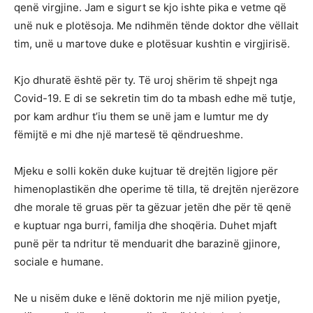
qenë virgjine. Jam e sigurt se kjo ishte pika e vetme që
unë nuk e plotësoja. Me ndihmën tënde doktor dhe vëllait
tim, unë u martove duke e plotësuar kushtin e virgjirisë.
Kjo dhuratë është për ty. Të uroj shërim të shpejt nga
Covid-19. E di se sekretin tim do ta mbash edhe më tutje,
por kam ardhur t’iu them se unë jam e lumtur me dy
fëmijtë e mi dhe një martesë të qëndrueshme.
Mjeku e solli kokën duke kujtuar të drejtën ligjore për
himenoplastikën dhe operime të tilla, të drejtën njerëzore
dhe morale të gruas për ta gëzuar jetën dhe për të qenë
e kuptuar nga burri, familja dhe shoqëria. Duhet mjaft
punë për ta ndritur të menduarit dhe barazinë gjinore,
sociale e humane.
Ne u nisëm duke e lënë doktorin me një milion pyetje,