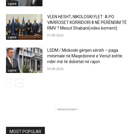
Lajme
VLEN HESHT, NIKOLOSKI FLET: A PO
VARROSET KORRIDORI 8 NË PERËNDIM TË
RMV ? Mesut Shabani(video koment)
07.08.2026
Lajme
LSDM / Mickoski gënjen sërish – paga
minimale në Maqedoninë e Veriut është
ndër më të dobëtat në rajon.
06.08.2026
Lajme
- Advertisment -
MOST POPULAR