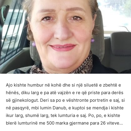
Ajo kishte humbur në kohë dhe si një siluetë e zbehtë e
hënës, diku larg e pa atë vajzën e re që priste para derës
së gjinekologut. Deri sa po e vështronte portretin e saj, si
në pasqyrë, mbi lumin Danub, e kuptoi se mendja i kishte
ikur larg, shumë larg, tek lumturia e saj. Po, po, e kishte
blerë lumturinë me 500 marka gjermane para 26 viteve…