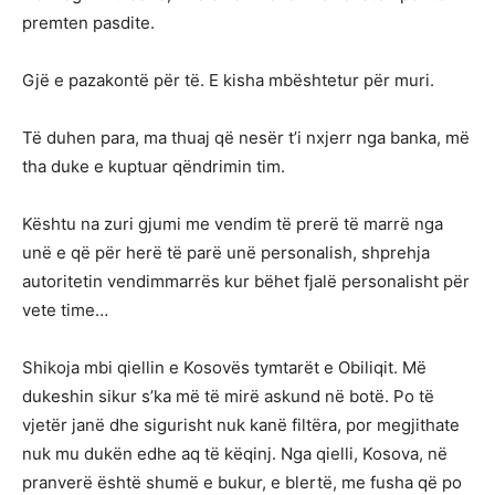
premten pasdite.
Gjë e pazakontë për të. E kisha mbështetur për muri.
Të duhen para, ma thuaj që nesër t’i nxjerr nga banka, më
tha duke e kuptuar qëndrimin tim.
Kështu na zuri gjumi me vendim të prerë të marrë nga
unë e që për herë të parë unë personalish, shprehja
autoritetin vendimmarrës kur bëhet fjalë personalisht për
vete time…
Shikoja mbi qiellin e Kosovës tymtarët e Obiliqit. Më
dukeshin sikur s’ka më të mirë askund në botë. Po të
vjetër janë dhe sigurisht nuk kanë filtëra, por megjithate
nuk mu dukën edhe aq të këqinj. Nga qielli, Kosova, në
pranverë është shumë e bukur, e blertë, me fusha që po