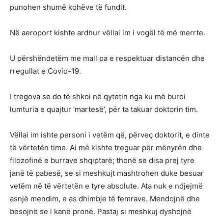
punohen shumë kohëve të fundit.
Në aeroport kishte ardhur vëllai im i vogël të më merrte.
U përshëndetëm me mall pa e respektuar distancën dhe
rregullat e Covid-19.
I tregova se do të shkoi në qytetin nga ku më buroi
lumturia e quajtur ‘martesë’, për ta takuar doktorin tim.
Vëllai im ishte personi i vetëm që, përveç doktorit, e dinte
të vërtetën time. Ai më kishte treguar për mënyrën dhe
filozofinë e burrave shqiptarë; thonë se disa prej tyre
janë të pabesë, se si meshkujt mashtrohen duke besuar
vetëm në të vërtetën e tyre absolute. Ata nuk e ndjejmë
asnjë mendim, e as dhimbje të femrave. Mendojnë dhe
besojnë se i kanë pronë. Pastaj si meshkuj dyshojnë