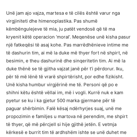
Unë jam ajo vajza, martesa e të cilës është varur nga
virgjiniteti dhe himenoplastika. Pas shumë
këmbëngulejeve të mia, ju patët vendosë që të ma
kryenit këtë operacion ‘moral’. Meqenëse unë kisha pasur
një fatkeqësi të asaj kohe. Pas marrëdhënieve intime me
të dashurin tim, ai më la duke më thyer fort në shpirt, në
besimin, e theu dashurinë dhe sinqeritetin tim. Ai më la
duke thënë se të gjitha vajzat janë për t’i përdorur. Iku,
për të më lënë të vrarë shpirtërisht, por edhe fizikisht.
Unë kisha humbur virgjërinë me të. Personi që po e
shihni këtu është vëllai im, më i vogli. Kurrë nuk e kam
pyetur se ku i ka gjetur 500 marka gjermane për të
paguar shërbimin. Falë kësaj ndërhyrjes suaj, unë me
propozimin e familjes u martova në perendim, me shpirt
të thyer, që më përcjell si hije gjithë jetën. E vetmja
kërkesë e burrit tim të ardhshëm ishte se unë duhet me