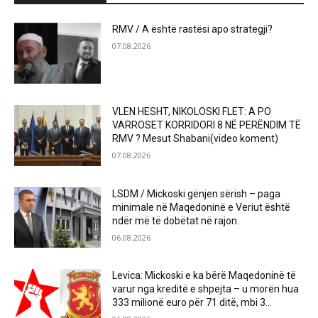
RMV / A është rastësi apo strategji?
07.08.2026
VLEN HESHT, NIKOLOSKI FLET: A PO
VARROSET KORRIDORI 8 NË PERËNDIM TË
RMV ? Mesut Shabani(video koment)
07.08.2026
LSDM / Mickoski gënjen sërish – paga
minimale në Maqedoninë e Veriut është
ndër më të dobëtat në rajon.
06.08.2026
Levica: Mickoski e ka bërë Maqedoninë të
varur nga kreditë e shpejta – u morën hua
333 milionë euro për 71 ditë, mbi 3...