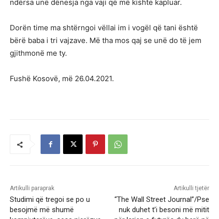
ndërsa unë dënesja nga vaji që më kishte kapluar.
Dorën time ma shtërngoi vëllai im i vogël që tani është
bërë baba i tri vajzave. Më tha mos qaj se unë do të jem
gjithmonë me ty.
Fushë Kosovë, më 26.04.2021.
Artikulli paraprak
Artikulli tjetër
Studimi që tregoi se po u
“The Wall Street Journal”/Pse
besojmë më shumë
nuk duhet t’i besoni më mitit