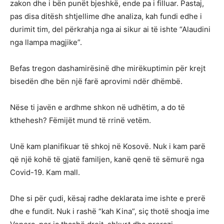
zakon dhe i bën punët bjeshkë, ende pa i filluar. Pastaj,
pas disa ditësh shtjellime dhe analiza, kah fundi edhe i
durimit tim, del përkrahja nga ai sikur ai të ishte “Alaudini
nga llampa magjike”.
Befas tregon dashamirësinë dhe mirëkuptimin për krejt
bisedën dhe bën një farë aprovimi ndër dhëmbë.
Nëse ti javën e ardhme shkon në udhëtim, a do të
kthehesh? Fëmijët mund të rrinë vetëm.
Unë kam planifikuar të shkoj në Kosovë. Nuk i kam parë
që një kohë të gjatë familjen, kanë qenë të sëmurë nga
Covid-19. Kam mall.
Dhe si për çudi, kësaj radhe deklarata ime ishte e prerë
dhe e fundit. Nuk i rashë “kah Kina”, siç thotë shoqja ime