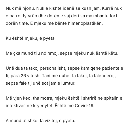
Nuk më njohu. Nuk e kishte idenë se kush jam. Kurrë nuk
e harroj fytyrën dhe dorën e saj deri sa ma mbante fort
dorën time. E mjeku më bënte himenoplastikën.
Ku është mjeku, e pyeta.
Me çka mund t’iu ndihmoj, sepse mjeku nuk është këtu.
Unë dua ta takoj personalisht, sepse kam qenë paciente e
tij para 26 vitesh. Tani më duhet ta takoj, ta falenderoj,
sepse falë tij unë sot jam e lumtur.
Më vjen keq, tha motra, mjeku është i shtrirë në spitalin e
infektives në kryeqytet. Është me Covid-19.
A mund të shkoi ta vizitoj, e pyeta.