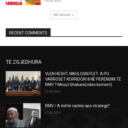
06.08.2026
Më shumë
RECENT COMMENTS
TE ZGJEDHURA
VLEN HESHT, NIKOLOSKI FLET: A PO
VARROSET KORRIDORI 8 NË PERËNDIM TË
RMV ? Mesut Shabani(video koment)
07.08.2026
RMV / A është rastësi apo strategji?
07.08.2026