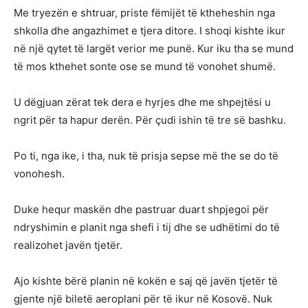
Me tryezën e shtruar, priste fëmijët të ktheheshin nga
shkolla dhe angazhimet e tjera ditore. I shoqi kishte ikur
në një qytet të largët verior me punë. Kur iku tha se mund
të mos kthehet sonte ose se mund të vonohet shumë.
U dëgjuan zërat tek dera e hyrjes dhe me shpejtësi u
ngrit për ta hapur derën. Për çudi ishin të tre së bashku.
Po ti, nga ike, i tha, nuk të prisja sepse më the se do të
vonohesh.
Duke hequr maskën dhe pastruar duart shpjegoi për
ndryshimin e planit nga shefi i tij dhe se udhëtimi do të
realizohet javën tjetër.
Ajo kishte bërë planin në kokën e saj që javën tjetër të
gjente një biletë aeroplani për të ikur në Kosovë. Nuk