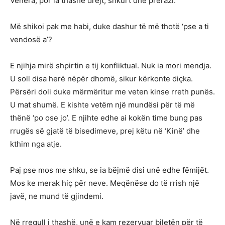
Venera, por ia thashë drejt, shkurt dhe prerazi.
Më shikoi pak me habi, duke dashur të më thotë ‘pse a ti
vendosë a’?
E njihja mirë shpirtin e tij konfliktual. Nuk ia mori mendja.
U soll disa herë nëpër dhomë, sikur kërkonte diçka.
Përsëri doli duke mërmëritur me veten kinse rreth punës.
U mat shumë. E kishte vetëm një mundësi për të më
thënë ‘po ose jo’. E njihte edhe ai kokën time bung pas
rrugës së gjatë të bisedimeve, prej këtu në ‘Kinë’ dhe
kthim nga atje.
Paj pse mos me shku, se ia bëjmë disi unë edhe fëmijët.
Mos ke merak hiç për neve. Meqënëse do të rrish një
javë, ne mund të gjindemi.
Në rregull i thashë, unë e kam rezervuar biletën për të