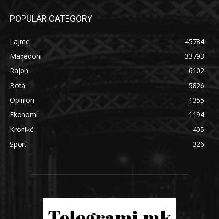
POPULAR CATEGORY
Lajme
45784
Maqedoni
33793
Rajon
6102
Bota
5826
Opinion
1355
Ekonomi
1194
Kronikë
405
Sport
326