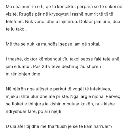
Ma dha numrin e tij që ta kontaktoi përpara se të shkoi në
vizitë. Rrugës për në kryeqytet i rashë numrit të tij të
telefonit. Nuk vonoi dhe u lajmërua. Doktor jam unë, dua
të ju takoi.
Më tha se nuk ka mundësi sepse jam në spital.
I thashë, doktor këmbengul t’iu takoj sepse falë teje unë
jam e lumtur. Pas 26 viteve dëshiroj t’iu shpreh
mirënjohjen time.
Në njërën nga ulëset e parkut të vogël të infektives,
mjeku ishte ulur dhe më priste. Nga larg e njoha. Përveç
se flokët e thinjura ia kishin mbuluar kokën, nuk kishe
ndryshuar fare, po ai i njëjti.
U ula afër tij dhe më tha “kush je se të kam harruar”?