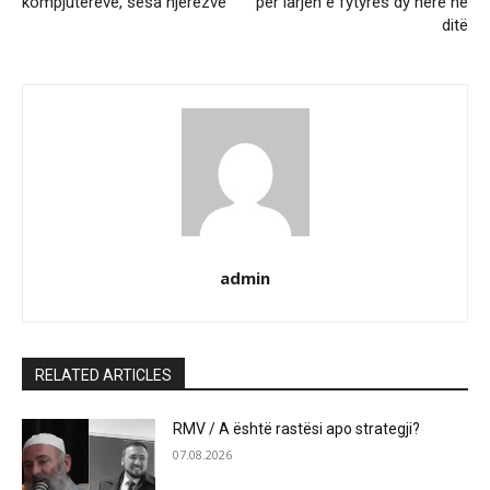
kompjuterëve, sesa njerëzve
për larjen e fytyrës dy herë në
ditë
admin
RELATED ARTICLES
RMV / A është rastësi apo strategji?
07.08.2026