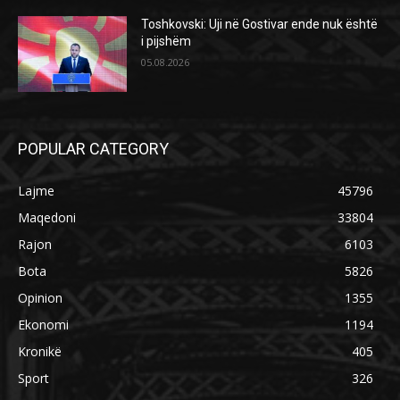
Toshkovski: Uji në Gostivar ende nuk është
i pijshëm
05.08.2026
POPULAR CATEGORY
Lajme
45796
Maqedoni
33804
Rajon
6103
Bota
5826
Opinion
1355
Ekonomi
1194
Kronikë
405
Sport
326