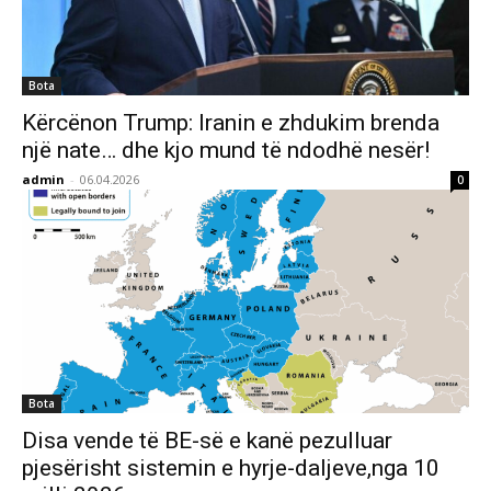
Bota
Kërcënon Trump: Iranin e zhdukim brenda
një nate… dhe kjo mund të ndodhë nesër!
admin
-
06.04.2026
0
Bota
Disa vende të BE-së e kanë pezulluar
pjesërisht sistemin e hyrje-daljeve,nga 10