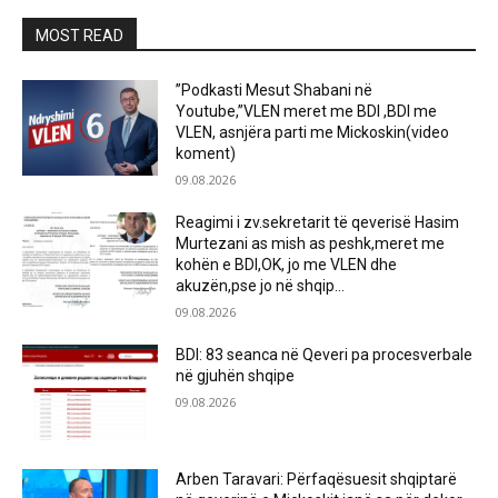
MOST READ
”Podkasti Mesut Shabani në
Youtube,”VLEN meret me BDI ,BDI me
VLEN, asnjëra parti me Mickoskin(video
koment)
09.08.2026
Reagimi i zv.sekretarit të qeverisë Hasim
Murtezani as mish as peshk,meret me
kohën e BDI,OK, jo me VLEN dhe
akuzën,pse jo në shqip...
09.08.2026
BDI: 83 seanca në Qeveri pa procesverbale
në gjuhën shqipe
09.08.2026
Arben Taravari: Përfaqësuesit shqiptarë