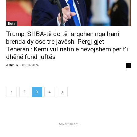
Bota
Trump: SHBA-të do të largohen nga Irani
brenda dy ose tre javësh. Përgjigjet
Teherani: Kemi vullnetin e nevojshëm për t’i
dhënë fund luftës
admin
-
01.04.2026
0
2
3
4
- Advertisment -