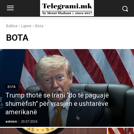
Ballina
Lajme
Bota
BOTA
BOTA
Trump thotë se Irani “do të paguajë
shumëfish” për vrasjen e ushtarëve
amerikanë
admin
-
20.07.2026