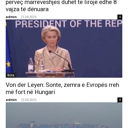
përveç marrëveshjes duhet të lirojë edhe 8
vajza të dënuara
admin
-
21.04.2026
0
Bota
Von der Leyen: Sonte, zemra e Evropës rreh
më fort në Hungari
admin
-
12.04.2026
0