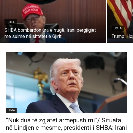
BOTA
BOTA
SHBA bombardon ura e rrugë, Irani përgjigjet
me sulme në shtetet e Gjirit
Trump: Hor
Bota
“Nuk dua të zgjatet armëpushimi”/ Situata
në Lindjen e mesme, presidenti i SHBA: Irani