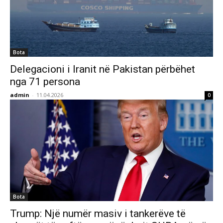
Bota
Delegacioni i Iranit në Pakistan përbëhet
nga 71 persona
admin
-
11.04.2026
0
Bota
Trump: Një numër masiv i tankerëve të