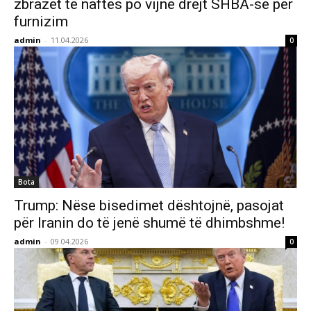
zbrazët të naftës po vijnë drejt SHBA-së për
furnizim
admin
-
11.04.2026
0
Bota
Trump: Nëse bisedimet dështojnë, pasojat
për Iranin do të jenë shumë të dhimbshme!
admin
-
09.04.2026
0