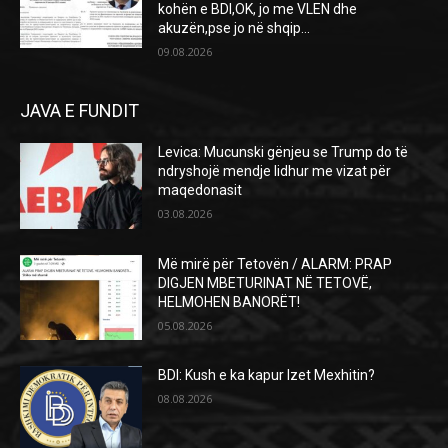
kohën e BDI,OK, jo me VLEN dhe
akuzën,pse jo në shqip...
09.08.2026
JAVA E FUNDIT
Levica: Mucunski gënjeu se Trump do të
ndryshojë mendje lidhur me vizat për
maqedonasit
03.08.2026
Më mirë për Tetovën / ALARM: PRAP
DIGJEN MBETURINAT NË TETOVË,
HELMOHEN BANORËT!
05.08.2026
BDI: Kush e ka kapur Izet Mexhitin?
08.08.2026