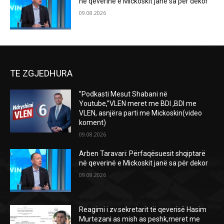
në qeverinë e Mickoskit janë sa për dekor
09.08.2026
TE ZGJEDHURA
”Podkasti Mesut Shabani në
Youtube,”VLEN meret me BDI ,BDI me
VLEN, asnjëra parti me Mickoskin(video
koment)
09.08.2026
Arben Taravari: Përfaqësuesit shqiptarë
në qeverinë e Mickoskit janë sa për dekor
09.08.2026
Reagimi i zv.sekretarit të qeverisë Hasim
Murtezani as mish as peshk,meret me