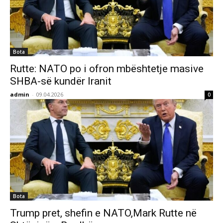
Bota
Rutte: NATO po i ofron mbështetje masive
SHBA-së kundër Iranit
admin
-
09.04.2026
0
Bota
Trump pret, shefin e NATO,Mark Rutte në