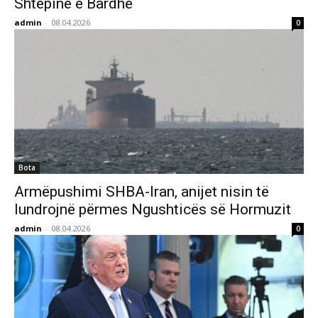
Shtëpinë e Bardhë
admin
-
08.04.2026
0
Bota
Armëpushimi SHBA-Iran, anijet nisin të
lundrojnë përmes Ngushticës së Hormuzit
admin
-
08.04.2026
0