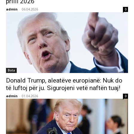
prilli 2026
admin
-
06.04.2026
0
Bota
Donald Trump, aleatëve europianë: Nuk do
të luftoj për ju. Sigurojeni vetë naftën tuaj!
admin
-
01.04.2026
0