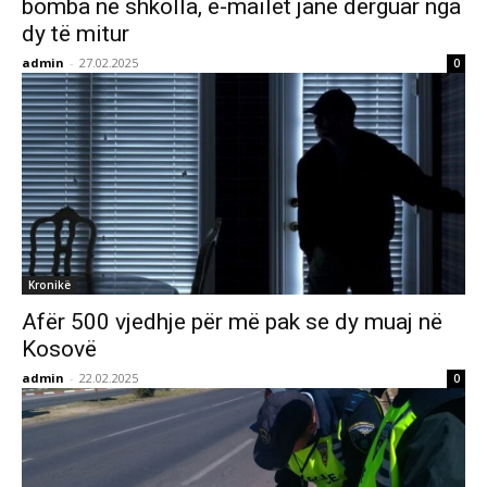
bomba në shkolla, e-mailet janë dërguar nga
dy të mitur
admin
-
27.02.2025
0
Kronikë
Afër 500 vjedhje për më pak se dy muaj në
Kosovë
admin
-
22.02.2025
0