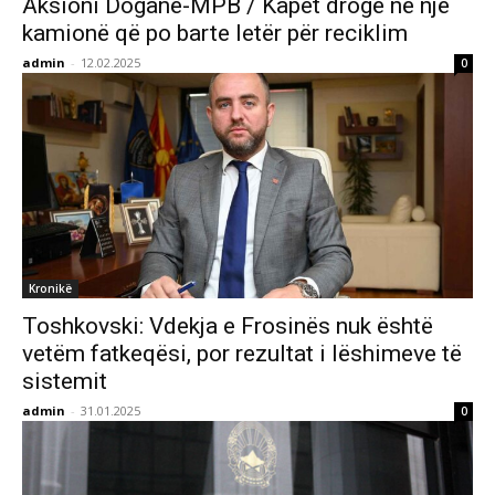
Aksioni Doganë-MPB / Kapet drogë në një
kamionë që po barte letër për reciklim
admin
-
12.02.2025
0
Kronikë
Toshkovski: Vdekja e Frosinës nuk është
vetëm fatkeqësi, por rezultat i lëshimeve të
sistemit
admin
-
31.01.2025
0