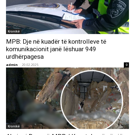
Kronikë
MPB: Dje në kuadër të kontrolleve të
komunikacionit janë lëshuar 949
urdhërpagesa
admin
-
20.02.2025
0
Kronikë