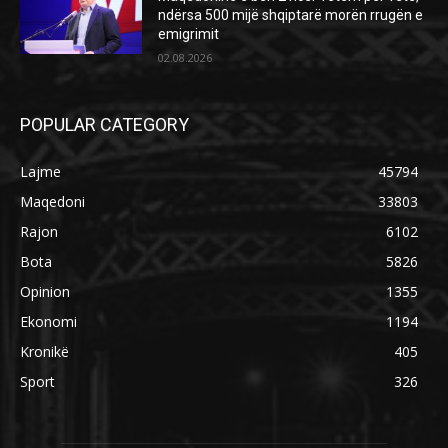
ndërsa 500 mijë shqiptarë morën rrugën e
emigrimit
02.08.2026
POPULAR CATEGORY
Lajme
45794
Maqedoni
33803
Rajon
6102
Bota
5826
Opinion
1355
Ekonomi
1194
Kronikë
405
Sport
326