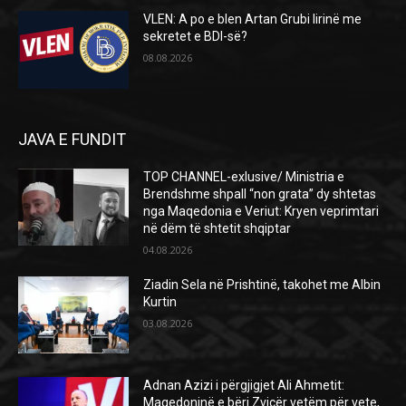
VLEN: A po e blen Artan Grubi lirinë me
sekretet e BDI-së?
08.08.2026
JAVA E FUNDIT
TOP CHANNEL-exlusive/ Ministria e
Brendshme shpall “non grata” dy shtetas
nga Maqedonia e Veriut: Kryen veprimtari
në dëm të shtetit shqiptar
04.08.2026
Ziadin Sela në Prishtinë, takohet me Albin
Kurtin
03.08.2026
Adnan Azizi i përgjigjet Ali Ahmetit:
Maqedoninë e bëri Zvicër vetëm për vete,