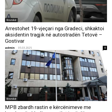
Kronikë
Arrestohet 19-vjeçari nga Gradeci, shkaktoi
aksidentin tragjik në autostradën Tetovë –
Gostivar
admin
-
05.03.2025
0
Kronikë
MPB zbardh rastin e kërcënimeve me