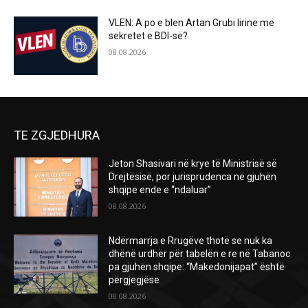
VLEN: A po e blen Artan Grubi lirinë me
sekretet e BDI-së?
08.08.2026
TE ZGJEDHURA
Jeton Shasivari në krye të Ministrisë së
Drejtësisë, por jurisprudenca në gjuhën
shqipe ende e “ndaluar”
08.08.2026
Ndërmarrja e Rrugëve thotë se nuk ka
dhënë urdhër për tabelën e re në Tabanoc
pa gjuhën shqipe: “Makedonijapat” është
përgjegjëse
08.08.2026