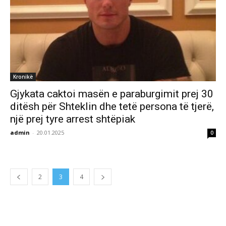
Kronikë
Gjykata caktoi masën e paraburgimit prej 30
ditësh për Shteklin dhe tetë persona të tjerë,
një prej tyre arrest shtëpiak
admin
-
20.01.2025
0
2
3
4