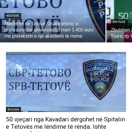
KRONIKË
KRONIKË
Mashtrim në Tetovë: Gruaja shtirej si
profesoreshë universiteti, i merr 3.400 euro
Zbulohen 
me pretekstin e një aksidenti të rremë
Tours, dy 
Kronikë
50 vjeçari nga Kavadari dërgohet në Spitalin
e Tetovës me lëndime të rënda. Ishte