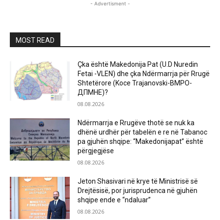
- Advertisment -
MOST READ
Çka është Makedonija Pat (U.D Nuredin
Fetai -VLEN) dhe çka Ndërmarrja për Rrugë
Shtetërore (Koce Trajanovski-ВМРО-
ДПМНЕ)?
08.08.2026
Ndërmarrja e Rrugëve thotë se nuk ka
dhënë urdhër për tabelën e re në Tabanoc
pa gjuhën shqipe: “Makedonijapat” është
përgjegjëse
08.08.2026
Jeton Shasivari në krye të Ministrisë së
Drejtësisë, por jurisprudenca në gjuhën
shqipe ende e “ndaluar”
08.08.2026