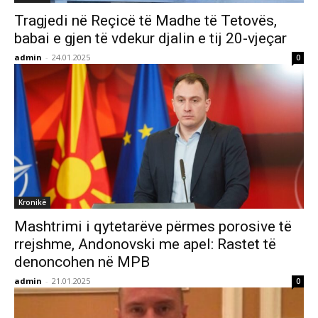
Tragjedi në Reçicë të Madhe të Tetovës,
babai e gjen të vdekur djalin e tij 20-vjeçar
admin
-
24.01.2025
0
Kronikë
Mashtrimi i qytetarëve përmes porosive të
rrejshme, Andonovski me apel: Rastet të
denoncohen në MPB
admin
-
21.01.2025
0