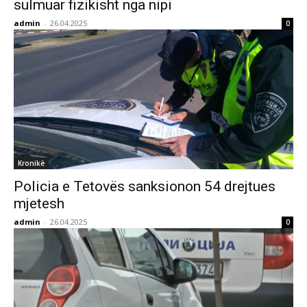
sulmuar fizikisht nga nipi
admin
-
26.04.2025
0
Kronikë
Policia e Tetovës sanksionon 54 drejtues
mjetesh
admin
-
26.04.2025
0