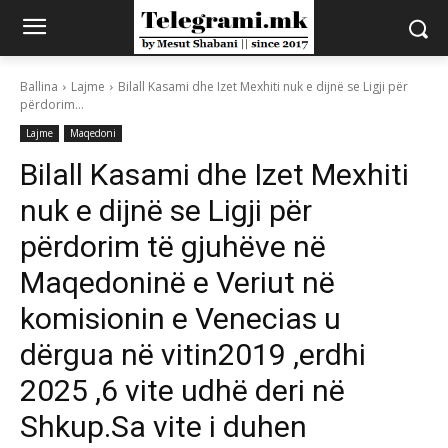
Ballina
Lajme
Bilall Kasami dhe Izet Mexhiti nuk e dijnë se Ligji për
përdorim...
Lajme
Maqedoni
Bilall Kasami dhe Izet Mexhiti
nuk e dijnë se Ligji për
përdorim të gjuhëve në
Maqedoninë e Veriut në
komisionin e Venecias u
dërgua në vitin2019 ,erdhi
2025 ,6 vite udhë deri në
Shkup.Sa vite i duhen