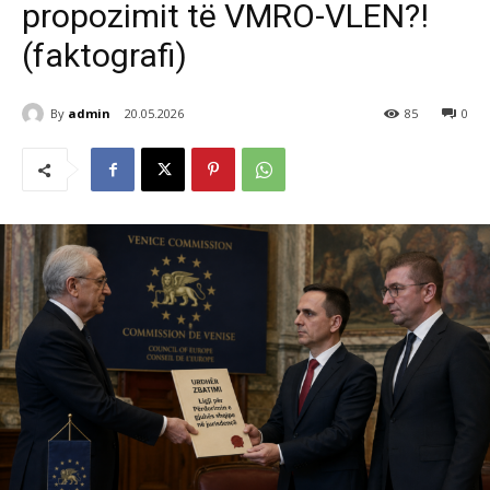
propozimit të VMRO-VLEN?!
(faktografi)
By
admin
20.05.2026
85
0