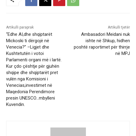
Artikulli paraprak
Artikulli tjetër
“Edhe AI,dhe shqiptarët
Ambasadori Meidani nuk
Mickoski ti dërgojë në
ishte në Shkup, hidhen
Venecia?” –Ligjet dhe
poshtë raportimet për thirrje
Kushtetutën i votoi
në MPJ
Parlamenti organi më i lartë.
Kur çdo çështje për gjuhën
shqipe dhe shqiptarët pret
vulën nga Komisioni i
Venecias,investimet në
Maqedonia Perendimore
presin UNESCO…mbylleni
Kuvendin.