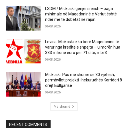
LSDM / Mickoski gënjen sërish – paga
minimale në Maqedoninë e Veriut është
ndër më të dobëtat në rajon.
06.08.2026
Levica: Mickoski e ka bërë Maqedoninë të
varur nga kreditë e shpejta – u morën hua
333 milionë euro për 71 ditë, mbi 3...
06.08.2026
Mickoski: Pas më shumë se 30 vjetësh,
përmbyllet projekti i hekurudhës Korridori 8
drejt Bullgarisë
06.08.2026
Më shumë
RECENT COMMENTS