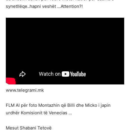
synetllëqe..hapni veshët …Attention?!
www.telegrami.mk
FLM AI për foto Montazhin që Billi dhe Micko i japin
urdhër Komisionit të Venecias …
Mesut Shabani Tetovë