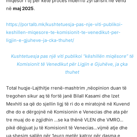
miqësor i tij për këtë proces mbërriti zyrtarisht në vend
në
maj 2025
.
https://portalb.mk/kushtetuesja-pas-nje-viti-publikoi-
keshillen-miqesore-te-komisionit-te-venedikut-per-
ligjin-e-gjuheve-ja-cka-thuhet/
Kushtetuesja pas një viti publikoi “këshillën miqësore” të
Komisionit të Venedikut për Ligjin e Gjuhëve, ja çka
thuhet
Total huqje-Lajthitje rrenë-mashtrim ,nëopinion duan të
tregohen sikur aq të fortë janë Bilall Kasami dhe Izet
Mexhiti sa që do sjellin ligj të ri do e miratojnë në Kuvend
dhe do e dërgojnë në Komisionin e Venecias dhe ata për
tre muaj do e zgjidhin …se ka thënë VLEN dhe VMRO…
pikë dëgjuat ju të Komisionit të Venecias…vijmë atje dhe
ua shesim sallën për 1euro metër katror për dasma e