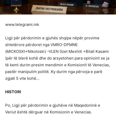
www.telegrami.mk
Ligji për përdorimin e gjuhës shqipe nëpër provime
shtetërore përdoret nga VMRO-DPMNE
(MICKOSKI+Nikoloski) -VLEN (Izet Mexhiti +Bilall Kasami
)për të blerë kohë dhe do arsyetohen para opinioint se ja
të kemi durim presim mendimin e Komisionit të Venecias,
pastër manipulim politik .Ky durim nga përvoja e parë
zgjati 5 vite kohë…
HISTORI
Po, Ligji për përdorimin e gjuhëve në Maqedoninë e
Veriut është dërguar në Komisionin e Venecias.