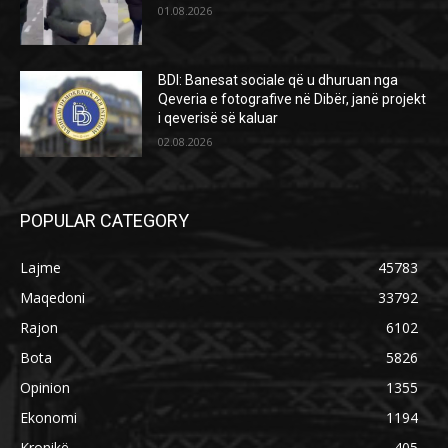
01.08.2026
BDI: Banesat sociale që u dhuruan nga
Qeveria e fotografive në Dibër, janë projekt
i qeverisë së kaluar
02.08.2026
POPULAR CATEGORY
Lajme
45783
Maqedoni
33792
Rajon
6102
Bota
5826
Opinion
1355
Ekonomi
1194
Kronikë
405