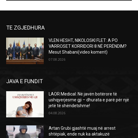
TE ZGJEDHURA
VLEN HESHT, NIKOLOSKI FLET: A PO
VARROSET KORRIDORI 8 NË PERËNDIM?
Mesut Shabani(video koment)
07.08.2026
JAVA E FUNDIT
LAOR Medical: Në javën botërore të
ushqyerjesme gji – dhurata e parë për një
jetë të shëndetshme!
04.08.2026
Artan Grubi gjashtë muaj në arrest
shtëpiak, ende nuk ka aktakuzë