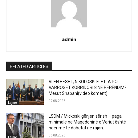
admin
RELATED ARTICLES
VLEN HESHT, NIKOLOSKI FLET: A PO
VARROSET KORRIDORI 8 NË PERËNDIM?
Mesut Shabani(video koment)
07.08.2026
Lajme
LSDM / Mickoski gënjen sërish – paga
minimale në Maqedoninë e Veriut është
ndër më të dobëtat në rajon.
06.08.2026
Lajme