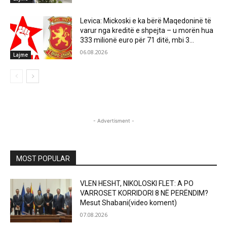
Levica: Mickoski e ka bërë Maqedoninë të
varur nga kreditë e shpejta – u morën hua
333 milionë euro për 71 ditë, mbi 3...
06.08.2026
Lajme
- Advertisment -
MOST POPULAR
VLEN HESHT, NIKOLOSKI FLET: A PO
VARROSET KORRIDORI 8 NË PERËNDIM?
Mesut Shabani(video koment)
07.08.2026