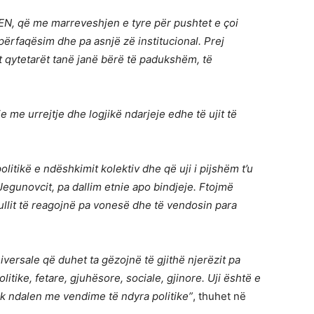
EN, që me marreveshjen e tyre për pushtet e çoi
 përfaqësim dhe pa asnjë zë institucional. Prej
t qytetarët tanë janë bërë të padukshëm, të
 me urrejtje dhe logjikë ndarjeje edhe të ujit të
litikë e ndëshkimit kolektiv dhe që uji i pijshëm t’u
 Jegunovcit, pa dallim etnie apo bindjeje. Ftojmë
ullit të reagojnë pa vonesë dhe të vendosin para
iversale që duhet ta gëzojnë të gjithë njerëzit pa
litike, fetare, gjuhësore, sociale, gjinore. Uji është e
nuk ndalen me vendime të ndyra politike”
, thuhet në