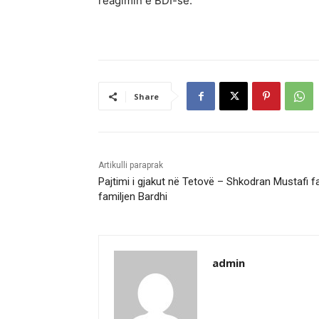
reagimin e BDI-së.
Share
Artikulli paraprak
Pajtimi i gjakut në Tetovë – Shkodran Mustafi fa
familjen Bardhi
admin