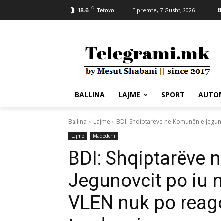
C
B
E premte, 7 Gusht, 2026
18.6
Tetovo
BALLINA
LAJME
SPORT
AUTO
Ballina
Lajme
BDI: Shqiptarëve në Komunën e Jegunovc
Lajme
Maqedoni
BDI: Shqiptarëve
Jegunovcit po iu nd
VLEN nuk po reago