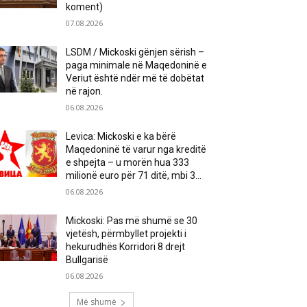
koment)
07.08.2026
LSDM / Mickoski gënjen sërish –
paga minimale në Maqedoninë e
Veriut është ndër më të dobëtat
në rajon.
06.08.2026
Levica: Mickoski e ka bërë
Maqedoninë të varur nga kreditë
e shpejta – u morën hua 333
milionë euro për 71 ditë, mbi 3...
06.08.2026
Mickoski: Pas më shumë se 30
vjetësh, përmbyllet projekti i
hekurudhës Korridori 8 drejt
Bullgarisë
06.08.2026
Më shumë