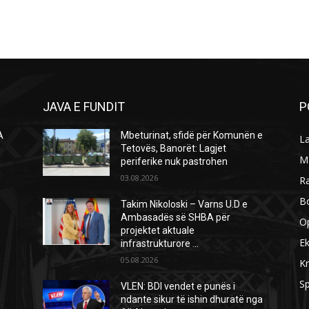
JAVA E FUNDIT
P
A
Mbeturinat, sfidë për Komunën e
L
Ë
Tetovës, Banorët: Lagjet
M
periferike nuk pastrohen
03.08.2026
R
B
Takim Nikoloski – Varns U.D e
Ambasadës së SHBA për
O
projektet aktuale
E
infrastrukturore …
05.08.2026
Kr
Sp
VLEN: BDI vendet e punës i
ndante sikur të ishin dhuratë nga