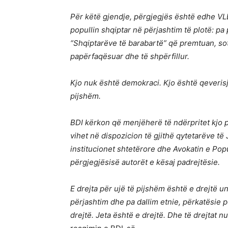
Për këtë gjendje, përgjegjës është edhe VL
popullin shqiptar në përjashtim të plotë: pa
“Shqiptarëve të barabartë” që premtuan, so
papërfaqësuar dhe të shpërfillur.
Kjo nuk është demokraci. Kjo është qeverisje
pijshëm.
BDI kërkon që menjëherë të ndërpritet kjo po
vihet në dispozicion të gjithë qytetarëve të
institucionet shtetërore dhe Avokatin e Pop
përgjegjësisë autorët e kësaj padrejtësie.
E drejta për ujë të pijshëm është e drejtë un
përjashtim dhe pa dallim etnie, përkatësie po
drejtë. Jeta është e drejtë. Dhe të drejtat 