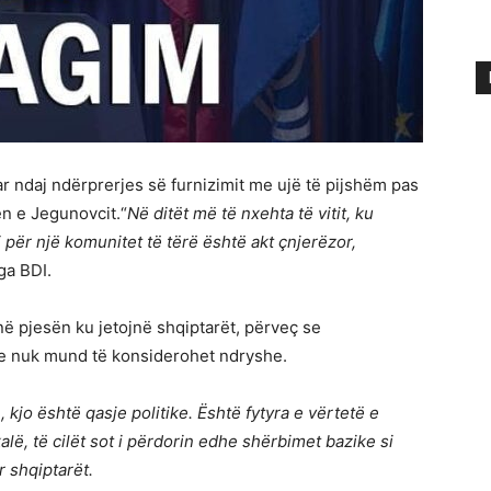
 ndaj ndërprerjes së furnizimit me ujë të pijshëm pas
n e Jegunovcit.“
Në ditët më të nxehta të vitit, ku
i për një komunitet të tërë është akt çnjerëzor,
ga BDI.
në pjesën ku jetojnë shqiptarët, përveç se
se nuk mund të konsiderohet ndryshe.
kjo është qasje politike. Është fytyra e vërtetë e
, të cilët sot i përdorin edhe shërbimet bazike si
r shqiptarët.