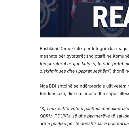
Bashkimi Demokratik për Integrim ka reaguar
mesnate për qytetarët shqiptarë në Komunë
temperaturat arrijnë kulmin, të ndërpritet uj
diskriminues dhe i papranueshëm”,
thonë n
Nga BDI shtojnë se ndërprerja e ujit vetëm 
tendencioze, diskriminuese dhe shpërfillë
“Kjo nuk është vetëm paaftësi menaxheriale, 
OBRM-PDUKM-së dhe partnerëve të saj lokalë
armë politike për të nënshtruar e poshtërua