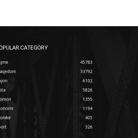
OPULAR CATEGORY
ajme
45783
aqedoni
33792
ajon
6102
ota
5826
pinion
1355
konomi
1194
onikë
405
ort
326