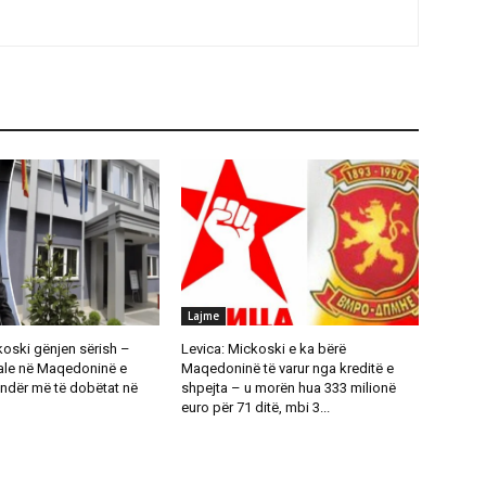
Lajme
oski gënjen sërish –
Levica: Mickoski e ka bërë
le në Maqedoninë e
Maqedoninë të varur nga kreditë e
 ndër më të dobëtat në
shpejta – u morën hua 333 milionë
euro për 71 ditë, mbi 3...