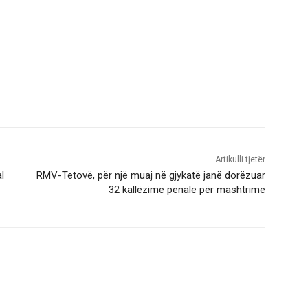
Artikulli tjetër
l
RMV-Tetovë, për një muaj në gjykatë janë dorëzuar
32 kallëzime penale për mashtrime