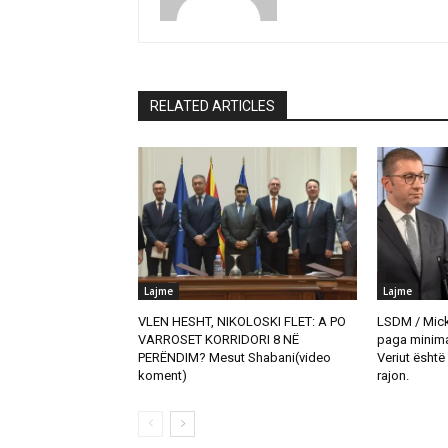
RELATED ARTICLES
Lajme
Lajme
VLEN HESHT, NIKOLOSKI FLET: A PO
LSDM / Mick
VARROSET KORRIDORI 8 NË
paga minima
PERËNDIM? Mesut Shabani(video
Veriut është
koment)
rajon.