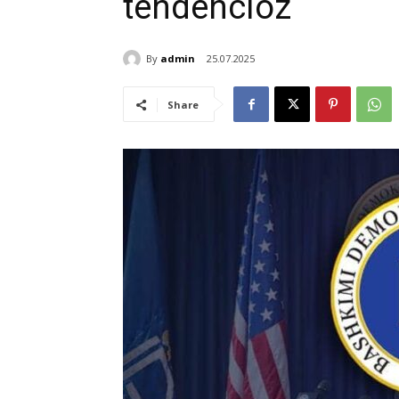
tendencioz
By
admin
25.07.2025
Share