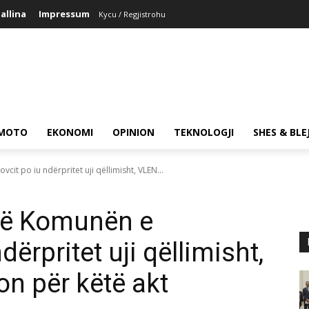
allina
Impressum
Kycu / Regjistrohu
MOTO
EKONOMI
OPINION
TEKNOLOGJI
SHES & BLE
it po iu ndërpritet uji qëllimisht, VLEN...
 në Komunën e
ërpritet uji qëllimisht,
n për këtë akt