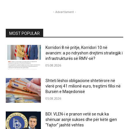
- Advertisment -
MOST POPULAR
Korridori 8 në pritje, Korridori 10 në
avancim: a po ndryshon drejtimi strategjik i
infrastrukturës së RMV-së?
05.08.2026
Shteti lëshoi obligacione shtetërore në
vlerë prej 41 milionë euro, tregtimi filloi në
Bursën e Maqedonisë
05.08.2026
BDI: VLEN-i e pranon vetë se nuk ka
shënuar asnjë sukses dhe për këtë gjen
“fajtor” jashtë vehtes