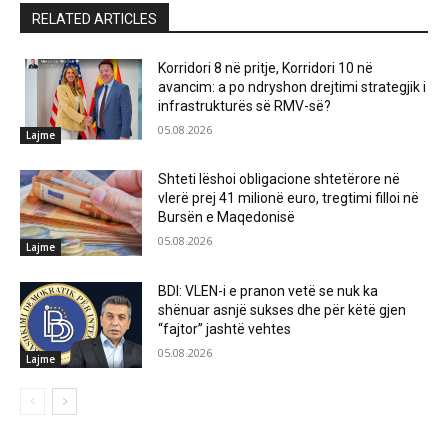
RELATED ARTICLES
Korridori 8 në pritje, Korridori 10 në
avancim: a po ndryshon drejtimi strategjik i
infrastrukturës së RMV-së?
05.08.2026
Lajme
Shteti lëshoi obligacione shtetërore në
vlerë prej 41 milionë euro, tregtimi filloi në
Bursën e Maqedonisë
05.08.2026
Lajme
BDI: VLEN-i e pranon vetë se nuk ka
shënuar asnjë sukses dhe për këtë gjen
“fajtor” jashtë vehtes
05.08.2026
Lajme