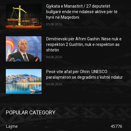
Gjykata e Manastirit / 27 deputetët
bullgarë ende me ndalesë aktive për të
hyrë në Maqedoni
05.08.2026
Dimitrievski për Afrim Gashin: Nëse nuk e
respekton 2 Gushtin, nuk e respekton as
shtetin
04.08.2026
Pesë vite afat për Ohrin: UNESCO
paralajmëron se degradimi s’është ndalur.
04.08.2026
POPULAR CATEGORY
Lajme
45776