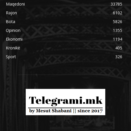
Maqedoni
33785
Rajon
6102
Bota
5826
Opinion
1355
Ekonomi
1194
Kronikë
405
Sport
326