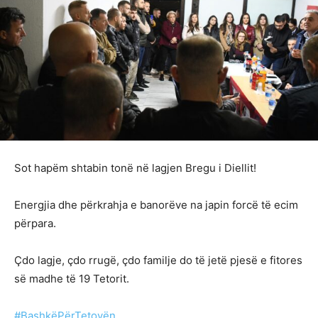
Sot hapëm shtabin tonë në lagjen Bregu i Diellit!
Energjia dhe përkrahja e banorëve na japin forcë të ecim
përpara.
Çdo lagje, çdo rrugë, çdo familje do të jetë pjesë e fitores
së madhe të 19 Tetorit.
#BashkëPërTetovën