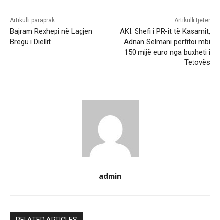
Artikulli paraprak
Artikulli tjetër
Bajram Rexhepi në Lagjen
AKI: Shefi i PR-it të Kasamit,
Bregu i Diellit
Adnan Selmani përfitoi mbi
150 mijë euro nga buxheti i
Tetovës
admin
RELATED ARTICLES