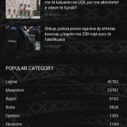
me të kaluarën në UÇK, por me aktivitetet
e viteve të fundit?
05.08.2026
Shkup, policia privon nga liria dy shtetas
kosovar, u kapën me 230 mijë euro të
falsifikuara
05.08.2026
POPULAR CATEGORY
Lajme
45782
Maqedoni
33791
Rajon
6102
Bota
5826
Opinion
1355
Ekonomi
1194