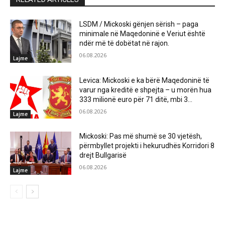
LSDM / Mickoski gënjen sërish – paga
minimale në Maqedoninë e Veriut është
ndër më të dobëtat në rajon.
06.08.2026
Lajme
Levica: Mickoski e ka bërë Maqedoninë të
varur nga kreditë e shpejta – u morën hua
333 milionë euro për 71 ditë, mbi 3...
06.08.2026
Lajme
Mickoski: Pas më shumë se 30 vjetësh,
përmbyllet projekti i hekurudhës Korridori 8
drejt Bullgarisë
06.08.2026
Lajme