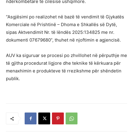
ndërkombëtare të cilësisë ushqimore.
“Asgjësimi po realizohet në bazë të vendimit të Gjykatës
Komerciale në Prishtinë – Dhoma e Shkallës së Dytë,
sipas Aktvendimit Nr. të lëndës 2025:134825 me nr.
dokumenti 07679680”, thuhet në njoftimin e agjencisë.
AUV ka siguruar se procesi po zhvillohet në përputhje me
të gjitha procedurat ligjore dhe teknike të kërkuara për
menaxhimin e produkteve të rrezikshme për shëndetin
publik.