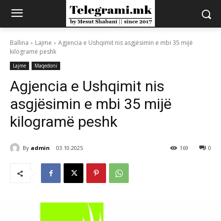
Ballina
Lajme
Agjencia e Ushqimit nis asgjësimin e mbi 35 mijë
kilogramë peshk
Lajme
Maqedoni
Agjencia e Ushqimit nis
asgjësimin e mbi 35 mijë
kilogramë peshk
By
admin
03.10.2025
169
0