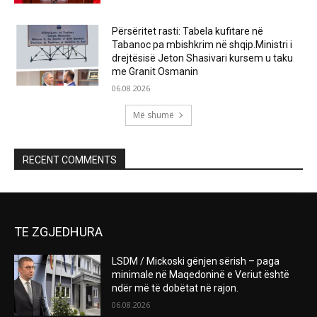
Përsëritet rasti: Tabela kufitare në
Tabanoc pa mbishkrim në shqip.Ministri i
drejtësisë Jeton Shasivari kursem u taku
me Granit Osmanin
06.08.2026
Më shumë
RECENT COMMENTS
TE ZGJEDHURA
LSDM / Mickoski gënjen sërish – paga
minimale në Maqedoninë e Veriut është
ndër më të dobëtat në rajon.
06.08.2026