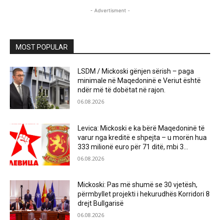
- Advertisment -
MOST POPULAR
LSDM / Mickoski gënjen sërish – paga
minimale në Maqedoninë e Veriut është
ndër më të dobëtat në rajon.
06.08.2026
Levica: Mickoski e ka bërë Maqedoninë të
varur nga kreditë e shpejta – u morën hua
333 milionë euro për 71 ditë, mbi 3...
06.08.2026
Mickoski: Pas më shumë se 30 vjetësh,
përmbyllet projekti i hekurudhës Korridori 8
drejt Bullgarisë
06.08.2026