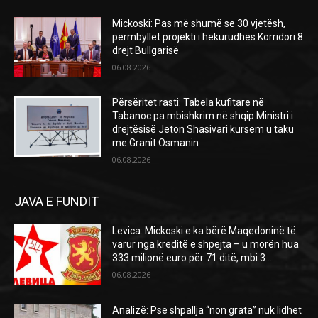
Mickoski: Pas më shumë se 30 vjetësh,
përmbyllet projekti i hekurudhës Korridori 8
drejt Bullgarisë
06.08.2026
Përsëritet rasti: Tabela kufitare në
Tabanoc pa mbishkrim në shqip.Ministri i
drejtësisë Jeton Shasivari kursem u taku
me Granit Osmanin
06.08.2026
JAVA E FUNDIT
Levica: Mickoski e ka bërë Maqedoninë të
varur nga kreditë e shpejta – u morën hua
333 milionë euro për 71 ditë, mbi 3...
06.08.2026
Analizë: Pse shpallja “non grata” nuk lidhet