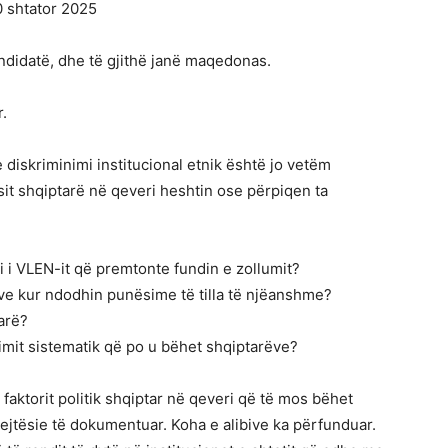
0 shtator 2025
ndidatë, dhe të gjithë janë maqedonas.
r.
diskriminimi institucional etnik është jo vetëm
it shqiptarë në qeveri heshtin ose përpiqen ta
i i VLEN-it që premtonte fundin e zollumit?
ve kur ndodhin punësime të tilla të njëanshme?
arë?
nimit sistematik që po u bëhet shqiptarëve?
ë faktorit politik shqiptar në qeveri që të mos bëhet
ejtësie të dokumentuar. Koha e alibive ka përfunduar.