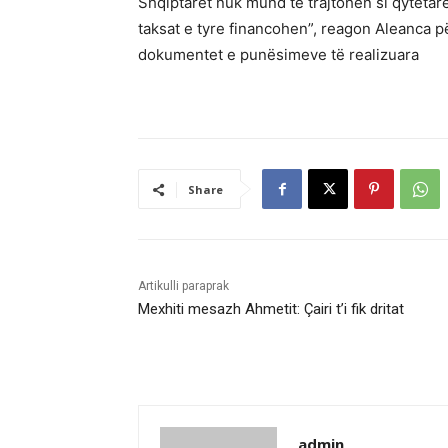
Shqiptarët nuk mund të trajtohen si qytetarë
taksat e tyre financohen”, reagon Aleanca p
dokumentet e punësimeve të realizuara
Share
Artikulli paraprak
Mexhiti mesazh Ahmetit: Çairi t’i fik dritat
admin