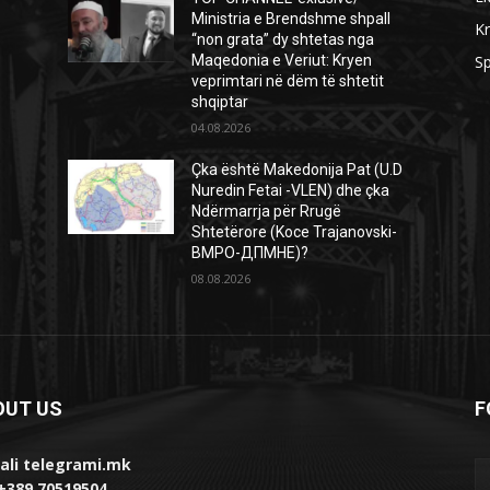
Ministria e Brendshme shpall
Kr
“non grata” dy shtetas nga
Maqedonia e Veriut: Kryen
Sp
veprimtari në dëm të shtetit
shqiptar
04.08.2026
Çka është Makedonija Pat (U.D
Nuredin Fetai -VLEN) dhe çka
Ndërmarrja për Rrugë
Shtetërore (Koce Trajanovski-
ВМРО-ДПМНЕ)?
08.08.2026
OUT US
F
ali telegrami.mk
 +389 70519504