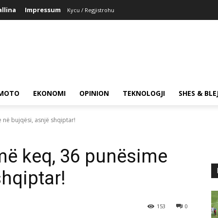
allina
Impressum
Kycu / Regjistrohu
MOTO
EKONOMI
OPINION
TEKNOLOGJI
SHES & BLE
në bujqësi, asnjë shqiptar!
më keq, 36 punësime
shqiptar!
153
0