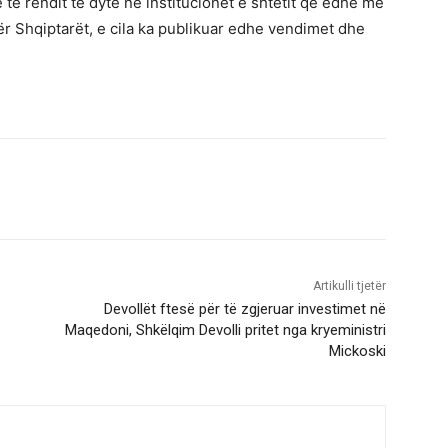
 të rendit të dytë në institucionet e shtetit që edhe me
ër Shqiptarët, e cila ka publikuar edhe vendimet dhe
Artikulli tjetër
Devollët ftesë për të zgjeruar investimet në
Maqedoni, Shkëlqim Devolli pritet nga kryeministri
Mickoski