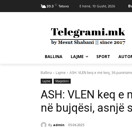
C
B
E hënë, 10 Gusht, 2026
20.3
Tetovo
BALLINA
LAJME
SPORT
AUTO
Ballina
Lajme
ASH: VLEN keq e më keq, 36 punësime 
Lajme
Maqedoni
ASH: VLEN keq e 
në bujqësi, asnjë 
By
admin
05.06.2025