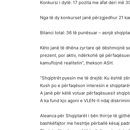
Konkursi i dytë: 17 pozita me afat deri më 3
Nga të dy konkurset janë përzgjedhur 21 ka
Bilanci total: 36 të punësuar – asnjë shqipta
Këto janë të dhëna zyrtare që dëshmojnë se 
prezent, por aktiv, ndërkohë që përfaqësues
kamuflojnë realitetin”, thekson ASH.
“Shqiptrët pyesin me të drejtë: Ku është zër
Kush po e përfaqëson interesin e shqiptarë
A janë për këtë votuar përfaqësuesit shqipt
A ka fund kjo agoni e VLEN-it ndaj diskrimi
Aleanca për Shqiptarët i bën thirrje të gjith
bashkëfajtor me heshtje përballë kësaj padr