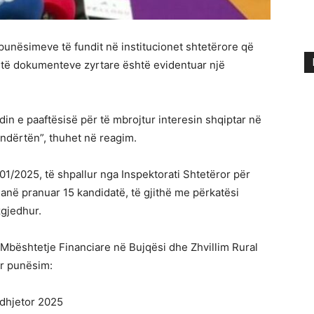
punësimeve të fundit në institucionet shtetërore që
ë të dokumenteve zyrtare është evidentuar një
in e paaftësisë për të mbrojtur interesin shqiptar në
undërtën”, thuhet në reagim.
01/2025, të shpallur nga Inspektorati Shtetëror për
 janë pranuar 15 kandidatë, të gjithë me përkatësi
gjedhur.
 Mbështetje Financiare në Bujqësi dhe Zhvillim Rural
ër punësim:
 dhjetor 2025