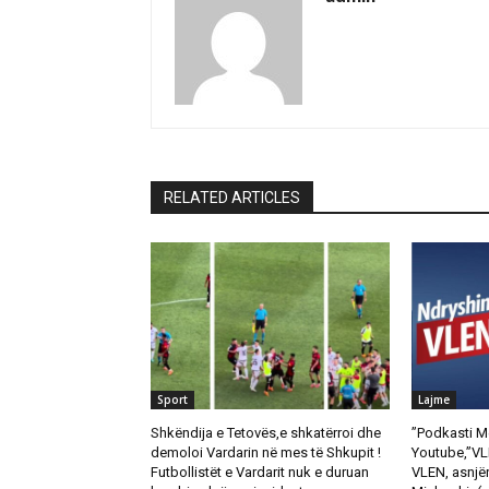
RELATED ARTICLES
Sport
Lajme
Shkëndija e Tetovës,e shkatërroi dhe
”Podkasti M
demoloi Vardarin në mes të Shkupit !
Youtube,”VL
Futbollistët e Vardarit nuk e duruan
VLEN, asnjër