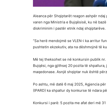
Aleanca për Shqiptarët reagon ashpër ndaj 
varen nga Ministria e Bujqësisë, ku në baz
diskriminim i pastër etnik ndaj shqiptarëve.
“Sa herë mendojmë se VLEN-i ka arritur fund
pushtetin ekzekutiv, ata na dëshmojnë të k
Më tej theksohet se në konkursin publik nr. 
Bujqësi, nga gjithsej 20 pozita të shpallura,
maqedonase. Asnjë shqiptar nuk është përz
Po ashtu, më datë 6 maj 2025, Agjencia për
(IPARD) ka shpallur dy konkurse të ndara p
Konkursi i parë: 5 pozita me afat deri më 31