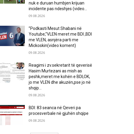
nuk e duruan humbjen krijuan
incidente pas ndeshjes (video...
09.08.2026
”Podkasti Mesut Shabani në
Youtube,”VLEN meret me BDI ,BDI
me VLEN, asnjëra parti me
Mickoskin(video koment)
09.08.2026
Reagimi i zv.sekretarit të qeverisë
Hasim Murtezani as mish as
peshk,meret me kohën e BDI,OK,
jo me VLEN dhe akuzën,pse jo në
shqip...
09.08.2026
BDI: 83 seanca në Qeveri pa
procesverbale në gjuhën shqipe
09.08.2026