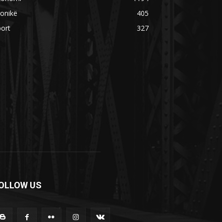
onikë
405
ort
327
OLLOW US