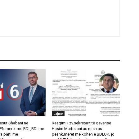
Lajme
esut Shabani në
Reagimi i zv.sekretarit të qeverisë
EN meret me BDI ,BDI me
Hasim Murtezani as mish as
a parti me
peshk,meret me kohën e BDI,OK, jo