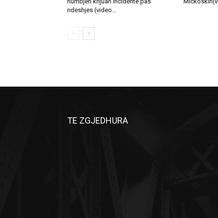
humbjen krijuan incidente pas
Mickoskin(v
ndeshjes (video...
TE ZGJEDHURA