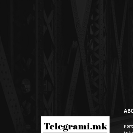
AB
Port
tel: