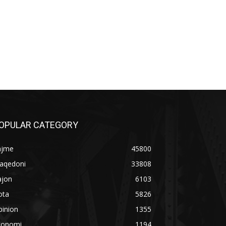
OPULAR CATEGORY
ajme
45800
aqedoni
33808
ajon
6103
ota
5826
pinion
1355
konomi
1194