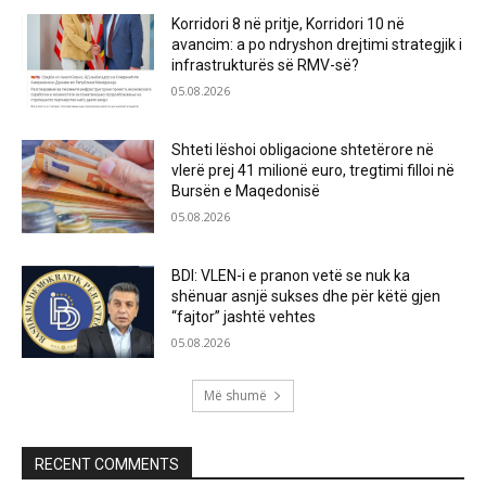
Korridori 8 në pritje, Korridori 10 në
avancim: a po ndryshon drejtimi strategjik i
infrastrukturës së RMV-së?
05.08.2026
Shteti lëshoi obligacione shtetërore në
vlerë prej 41 milionë euro, tregtimi filloi në
Bursën e Maqedonisë
05.08.2026
BDI: VLEN-i e pranon vetë se nuk ka
shënuar asnjë sukses dhe për këtë gjen
“fajtor” jashtë vehtes
05.08.2026
Më shumë
RECENT COMMENTS