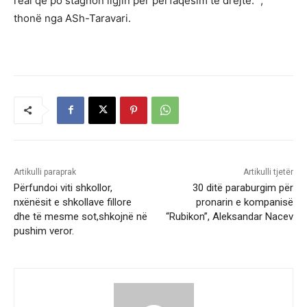
real që po stagnon ligjin për përfaqësim të drejtë. “,
thonë nga ASh-Taravari.
Artikulli paraprak
Artikulli tjetër
Përfundoi viti shkollor,
30 ditë paraburgim për
nxënësit e shkollave fillore
pronarin e kompanisë
dhe të mesme sot,shkojnë në
“Rubikon”, Aleksandar Nacev
pushim veror.