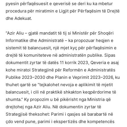
pyesin përfaqësuesit e qeverisë se deri ku ka mbetur
procedura për miratimin e Ligjit për Përfaqësim të Drejtë
dhe Adekuat.
“Azir Aliu – gjatë mandatit të tij si Ministër për Shoqëri
Informatike dhe Administratë – ka propozuar heqjen e
sistemit të balancuesit, një mjet kyç për përfaqësimin e
drejtë të komuniteteve në administratën publike. Sipas
dokumentit zyrtar të datës 11 korrik 2023, Qeveria e asaj
kohe miratoi Strategjinë për Reformën e Administratës
Publike 2023–2030 dhe Planin e Veprimit 2023–2026, ku
thuhet qartë se “tejkalohet nevoja e aplikimit të mjetit
balancuesit, i cili në praktikë shkakton keqpërdorime të
shumta.” Ky propozim u bë pikërisht nga Ministria që
drejtohej nga Azir Aliu. Në dokumentin zyrtar të
Strategjisë theksohet: Parimi i qasjes së barabartë në
çdo vend pune, parimi i ekspertizës dhe kompetencës