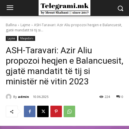
Ballina
Lajme
ASH-Taravari: Azir Aliu propozoi heqjen e Balancuesit,
gjatë mandatit të tij si...
Lajme
Maqedoni
ASH-Taravari: Azir Aliu
propozoi heqjen e Balancuesit,
gjatë mandatit të tij si
ministër në vitin 2023
By
admin
10.06.2025
224
0