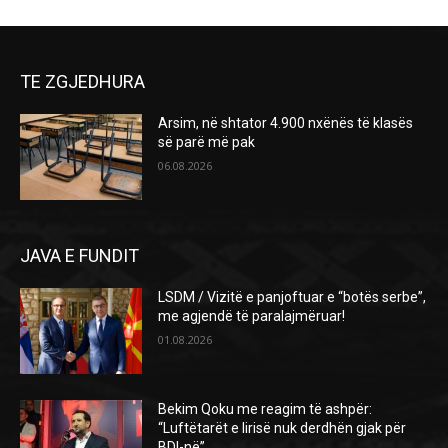
TE ZGJEDHURA
Arsim, në shtator 4.900 nxënës të klasës
së parë më pak
06.08.2026
JAVA E FUNDIT
LSDM / Vizitë e panjoftuar e “botës serbe”,
me agjendë të paralajmëruar!
01.08.2026
Bekim Qoku me reagim të ashpër:
“Luftëtarët e lirisë nuk derdhën gjak për
BDI-në”