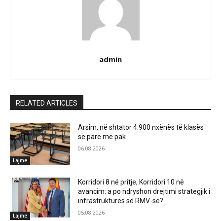
admin
RELATED ARTICLES
Arsim, në shtator 4.900 nxënës të klasës
së parë më pak
06.08.2026
Lajme
Korridori 8 në pritje, Korridori 10 në
avancim: a po ndryshon drejtimi strategjik i
infrastrukturës së RMV-së?
05.08.2026
Lajme