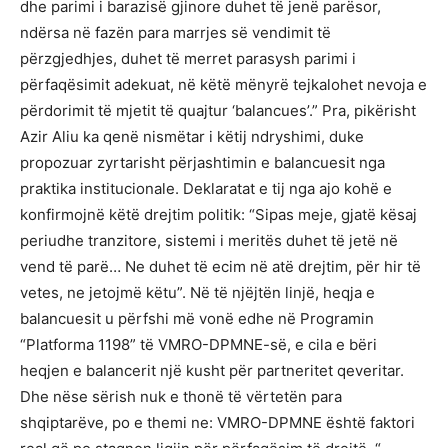
dhe parimi i barazisë gjinore duhet të jenë parësor,
ndërsa në fazën para marrjes së vendimit të
përzgjedhjes, duhet të merret parasysh parimi i
përfaqësimit adekuat, në këtë mënyrë tejkalohet nevoja e
përdorimit të mjetit të quajtur ‘balancues’.” Pra, pikërisht
Azir Aliu ka qenë nismëtar i këtij ndryshimi, duke
propozuar zyrtarisht përjashtimin e balancuesit nga
praktika institucionale. Deklaratat e tij nga ajo kohë e
konfirmojnë këtë drejtim politik: “Sipas meje, gjatë kësaj
periudhe tranzitore, sistemi i meritës duhet të jetë në
vend të parë… Ne duhet të ecim në atë drejtim, për hir të
vetes, ne jetojmë këtu”. Në të njëjtën linjë, heqja e
balancuesit u përfshi më vonë edhe në Programin
“Platforma 1198” të VMRO-DPMNE-së, e cila e bëri
heqjen e balancerit një kusht për partneritet qeveritar.
Dhe nëse sërish nuk e thonë të vërtetën para
shqiptarëve, po e themi ne: VMRO-DPMNE është faktori