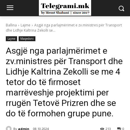
Ballina
Lajme
Asgjë nga parlajmërimet e zv.ministres për Transport
dhe Lidhje Kaltrina Zekolli se...
Lajme
Maqedoni
Asgjë nga parlajmërimet e
zv.ministres për Transport dhe
Lidhje Kaltrina Zekolli se me 4
tetor do të firmoset
marrëveshje projektimi per
rrugën Tetovë Prizren dhe se
do të formohen grupe pune.
By
admin
08.10.2024
213
0