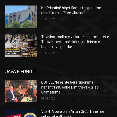
Në Prishtinë hiqet flamuri gjigant me
mbishkrimin “Free Ukraine”
10.08.2026
Tavolina, mallra e vetura zënë trotuaret e
Tetovës, qytetarët kërkojnë lirimin e
hapësirave publike
10.08.2026
JAVA E FUNDIT
BDI: VLEN-i është bërë sinonim i
nënshtrimit, edhe Dimitrievski u jep
ultimatume
05.08.2026
VLEN: A po e blen Artan Grubi lirinë me
sekretet e BDI-së?