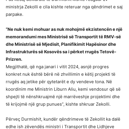
ministrja Zekolli e cila kishte reteruar nga qëndrimet e saj
parpake.
”Ne nuk kemi mohuar as nuk mohojmë ekzistencën e një
memorandumi mes Ministrisë së Transportit të RMV-së
dhe Ministrisë së Mjedisit, Planifikimit Hapësinor dhe
Infrastrukturës së Kosovës sa i përket rrugës Tetovë-
Prizren.
Megjithatë, që nga janari i vitit 2024, asnjë progres
konkret nuk është bërë në zhvillimin e këtij projekti të
rrugës aq jetike për qytetarët e dy vendeve tona. Në
koordinim me Ministrin Liburn Aliu, kemi vendosur që së
shpejti të nënshkruajmë një marrëveshje projektimi dhe
të krijojmë një grup punues”, kishte shkruar Zekolli.
Përveç Durmishit, kundër qëndrimeve të Zekollit ka dalë
edhe ish zëvendës ministri i Transportit dhe Lidhjeve