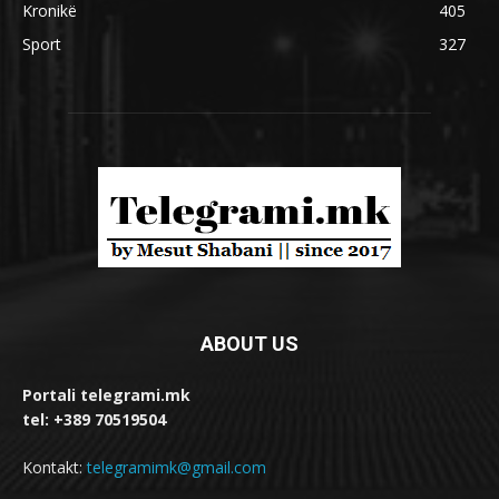
Kronikë
405
Sport
327
ABOUT US
Portali telegrami.mk
tel: +389 70519504
Kontakt:
telegramimk@gmail.com