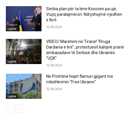
Serbia plan për ta lënë Kosovën pa ujë,
Vuçiç paralajmëron: Ndryshojmë rrjedhën
e Ibrit
10.08.2026
Lajme
VIDEO/ Marshimi në Tiranë! “Rruga
Dardania e lirë”, protestuesit kalojnë pranë
ambasadave të Serbisë dhe Ukrainës:
“UÇK”
Lajme
10.08.2026
Në Prishtinë hiqet flamuri gjigant me
mbishkrimin “Free Ukraine”
10.08.2026
Lajme