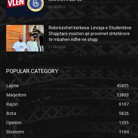
08.08.2026
Ridorëzohet kërkesa: Lëvizja e Studentëve
Shqiptarë insiston që provimet shtetërore
të mbahen edhe në shqip
07.08.2026
POPULAR CATEGORY
Lajme
45805
Maqedoni
33809
Rajon
6107
Bota
5826
Opinion
1355
Ekonomi
1194