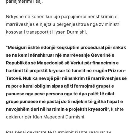
parlajmërimi i saj.
Ndryshe në kohën kur ajo parpajmëroi nënshkrimin e
marrëveshjes e njejta u përgënjeshtrua nga zv ministri
kosovar I transpoortit Hysen Durmishi.
“Mesiguri është ndonjë keqkuptim procedural për shkak
se ne kemi nënshkruar një marrëveshje Qeverinë e
Republikës së Maqedonisë së Veriut për financimin e
hartimit të projektit kryesor të tunelit në rrugën Prizren-
Tetovë. Nuk ka nevojë për nënshkrim të marrëveshjes së
re por e kemi obligim sipas që ti formojmë grupet e
punuese nga pesë persona nga të dya palët të cilat
grupe punuese më pastaj do ti ndjekin të gjitha hapat e
nevojshëm deri në hartimin e projektit kryesorë”,
kishte
deklarur për Klan Maqedoni Durmishi.
Pas kësaj deklarate të Durmishit kishte reaguar zv