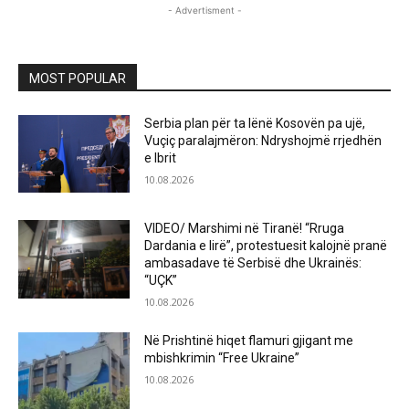
- Advertisment -
MOST POPULAR
Serbia plan për ta lënë Kosovën pa ujë,
Vuçiç paralajmëron: Ndryshojmë rrjedhën
e Ibrit
10.08.2026
VIDEO/ Marshimi në Tiranë! “Rruga
Dardania e lirë”, protestuesit kalojnë pranë
ambasadave të Serbisë dhe Ukrainës:
“UÇK”
10.08.2026
Në Prishtinë hiqet flamuri gjigant me
mbishkrimin “Free Ukraine”
10.08.2026