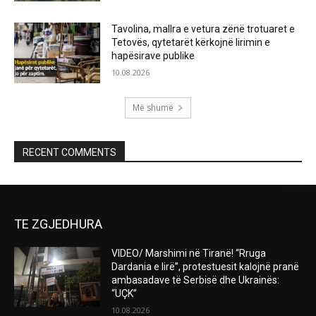
Tavolina, mallra e vetura zënë trotuaret e
Tetovës, qytetarët kërkojnë lirimin e
hapësirave publike
10.08.2026
Më shumë
RECENT COMMENTS
TE ZGJEDHURA
VIDEO/ Marshimi në Tiranë! “Rruga
Dardania e lirë”, protestuesit kalojnë pranë
ambasadave të Serbisë dhe Ukrainës:
“UÇK”
10.08.2026