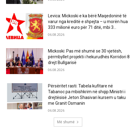
Levica: Mickoski e ka bërë Maqedoninë të
varur nga kreditë e shpejta – u morën hua
333 milionë euro për 71 ditë, mbi 3...
06.08.2026
Mickoski: Pas më shumë se 30 vjetësh,
përmbyllet projekti i hekurudhës Korridori 8
drejt Bullgarisë
06.08.2026
Përsëritet rasti: Tabela kufitare në
Tabanoc pa mbishkrim në shqip.Ministri i
drejtësisë Jeton Shasivari kursem u taku
me Granit Osmanin
06.08.2026
Më shumë