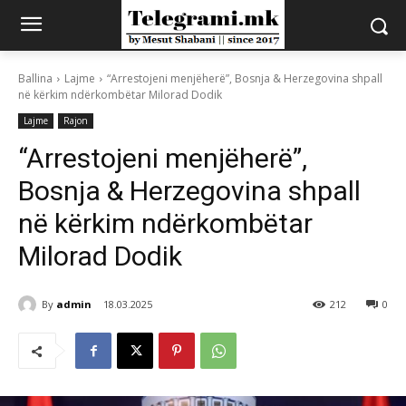
Ballina
Lajme
“Arrestojeni menjëherë”, Bosnja & Herzegovina shpall
në kërkim ndërkombëtar Milorad Dodik
Lajme
Rajon
“Arrestojeni menjëherë”,
Bosnja & Herzegovina shpall
në kërkim ndërkombëtar
Milorad Dodik
By
admin
18.03.2025
212
0