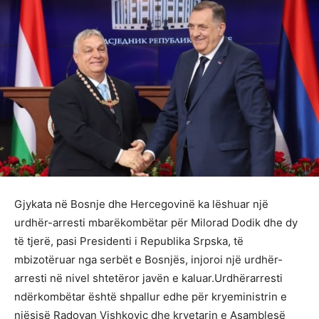
Gjykata në Bosnje dhe Hercegovinë ka lëshuar një
urdhër-arresti mbarëkombëtar për Milorad Dodik dhe dy
të tjerë, pasi Presidenti i Republika Srpska, të
mbizotëruar nga serbët e Bosnjës, injoroi një urdhër-
arresti në nivel shtetëror javën e kaluar.Urdhërarresti
ndërkombëtar është shpallur edhe për kryeministrin e
njësisë Radovan Vishkoviç dhe kryetarin e Asamblesë