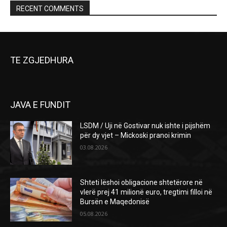
RECENT COMMENTS
TE ZGJEDHURA
JAVA E FUNDIT
LSDM / Uji në Gostivar nuk ishte i pijshëm
për dy vjet – Mickoski pranoi krimin
03.08.2026
Shteti lëshoi obligacione shtetërore në
vlerë prej 41 milionë euro, tregtimi filloi në
Bursën e Maqedonisë
05.08.2026