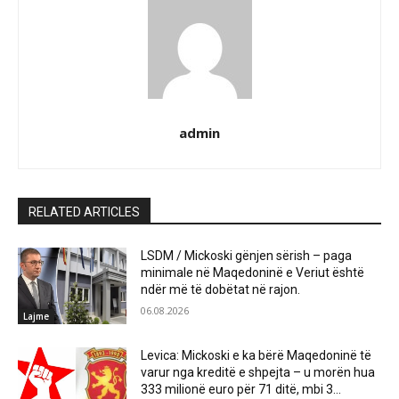
admin
RELATED ARTICLES
LSDM / Mickoski gënjen sërish – paga
minimale në Maqedoninë e Veriut është
ndër më të dobëtat në rajon.
06.08.2026
Lajme
Levica: Mickoski e ka bërë Maqedoninë të
varur nga kreditë e shpejta – u morën hua
333 milionë euro për 71 ditë, mbi 3...