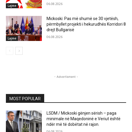
06.08.2026
Lajme
Mickoski: Pas më shumë se 30 vjetësh,
përmbyllet projekti i hekurudhës Korridori 8
drejt Bullgarisë
06.08.2026
Lajme
- Advertisment -
MOST POPULAR
LSDM / Mickoski gënjen sërish – paga
minimale në Maqedoninë e Veriut është
ndër më të dobëtat në rajon.
06.08.2026