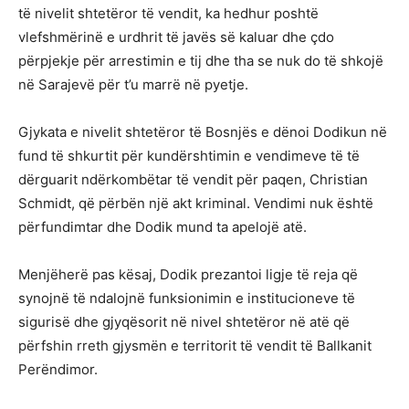
të nivelit shtetëror të vendit, ka hedhur poshtë
vlefshmërinë e urdhrit të javës së kaluar dhe çdo
përpjekje për arrestimin e tij dhe tha se nuk do të shkojë
në Sarajevë për t’u marrë në pyetje.
Gjykata e nivelit shtetëror të Bosnjës e dënoi Dodikun në
fund të shkurtit për kundërshtimin e vendimeve të të
dërguarit ndërkombëtar të vendit për paqen, Christian
Schmidt, që përbën një akt kriminal. Vendimi nuk është
përfundimtar dhe Dodik mund ta apelojë atë.
Menjëherë pas kësaj, Dodik prezantoi ligje të reja që
synojnë të ndalojnë funksionimin e institucioneve të
sigurisë dhe gjyqësorit në nivel shtetëror në atë që
përfshin rreth gjysmën e territorit të vendit të Ballkanit
Perëndimor.