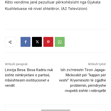
Këto vendime janë pezulluar përkohësisht nga Gjykata
Kushtetuese në nivel shtetëror. (A2 Televizion)
Artikulli paraprak
Artikulli tjetër
Lëvizja Besa: Besa Kadriu nuk
Ish zv/ministri Tiron Jajaga-
është nënkryetare e partisë,
Mickoskit për “kapjen për
mbështesim institucionet e
veshi”: Kryeministri të zgjidhë
vendit
problemin, përndryshe
respekti është i ndërsjellë