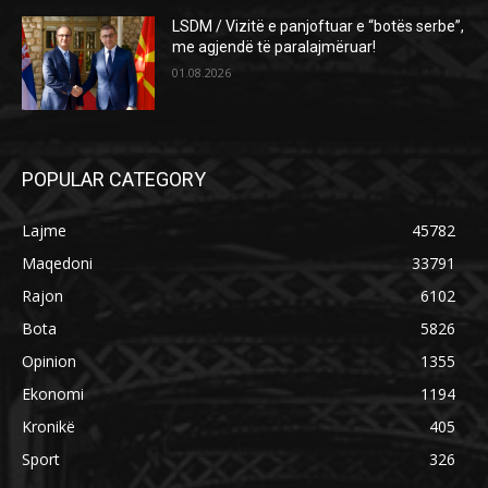
LSDM / Vizitë e panjoftuar e “botës serbe”,
me agjendë të paralajmëruar!
01.08.2026
POPULAR CATEGORY
Lajme
45782
Maqedoni
33791
Rajon
6102
Bota
5826
Opinion
1355
Ekonomi
1194
Kronikë
405
Sport
326