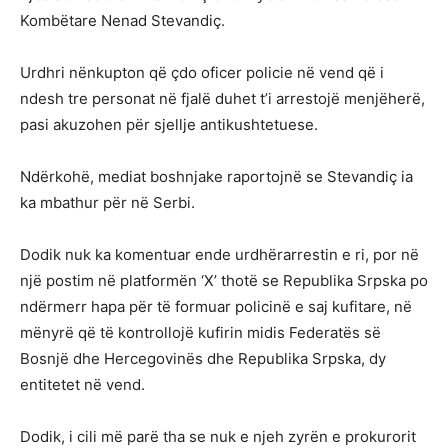
Kombëtare Nenad Stevandiç.
Urdhri nënkupton që çdo oficer policie në vend që i
ndesh tre personat në fjalë duhet t’i arrestojë menjëherë,
pasi akuzohen për sjellje antikushtetuese.
Ndërkohë, mediat boshnjake raportojnë se Stevandiç ia
ka mbathur për në Serbi.
Dodik nuk ka komentuar ende urdhërarrestin e ri, por në
një postim në platformën ‘X’ thotë se Republika Srpska po
ndërmerr hapa për të formuar policinë e saj kufitare, në
mënyrë që të kontrollojë kufirin midis Federatës së
Bosnjë dhe Hercegovinës dhe Republika Srpska, dy
entitetet në vend.
Dodik, i cili më parë tha se nuk e njeh zyrën e prokurorit