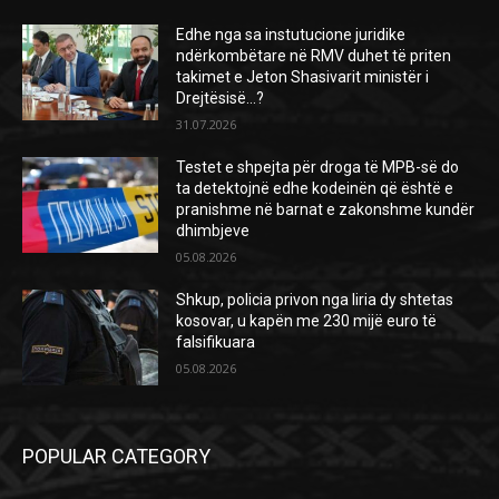
Edhe nga sa instutucione juridike
ndërkombëtare në RMV duhet të priten
takimet e Jeton Shasivarit ministër i
Drejtësisë…?
31.07.2026
Testet e shpejta për droga të MPB-së do
ta detektojnë edhe kodeinën që është e
pranishme në barnat e zakonshme kundër
dhimbjeve
05.08.2026
Shkup, policia privon nga liria dy shtetas
kosovar, u kapën me 230 mijë euro të
falsifikuara
05.08.2026
POPULAR CATEGORY