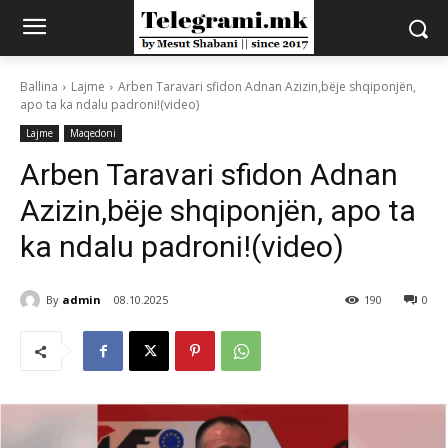
Ballina
Lajme
Arben Taravari sfidon Adnan Azizin,bëje shqiponjën,
apo ta ka ndalu padroni!(video)
Lajme
Maqedoni
Arben Taravari sfidon Adnan
Azizin,bëje shqiponjën, apo ta
ka ndalu padroni!(video)
By
admin
08.10.2025
190
0