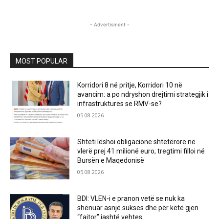
- Advertisment -
MOST POPULAR
Korridori 8 në pritje, Korridori 10 në
avancim: a po ndryshon drejtimi strategjik i
infrastrukturës së RMV-së?
05.08.2026
Shteti lëshoi obligacione shtetërore në
vlerë prej 41 milionë euro, tregtimi filloi në
Bursën e Maqedonisë
05.08.2026
BDI: VLEN-i e pranon vetë se nuk ka
shënuar asnjë sukses dhe për këtë gjen
“fajtor” jashtë vehtes