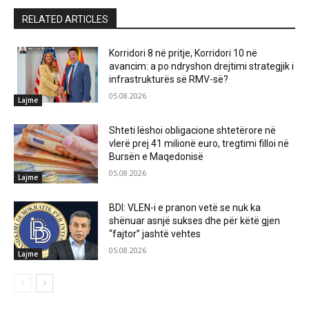
RELATED ARTICLES
Korridori 8 në pritje, Korridori 10 në
avancim: a po ndryshon drejtimi strategjik i
infrastrukturës së RMV-së?
05.08.2026
Lajme
Shteti lëshoi obligacione shtetërore në
vlerë prej 41 milionë euro, tregtimi filloi në
Bursën e Maqedonisë
05.08.2026
Lajme
BDI: VLEN-i e pranon vetë se nuk ka
shënuar asnjë sukses dhe për këtë gjen
“fajtor” jashtë vehtes
05.08.2026
Lajme