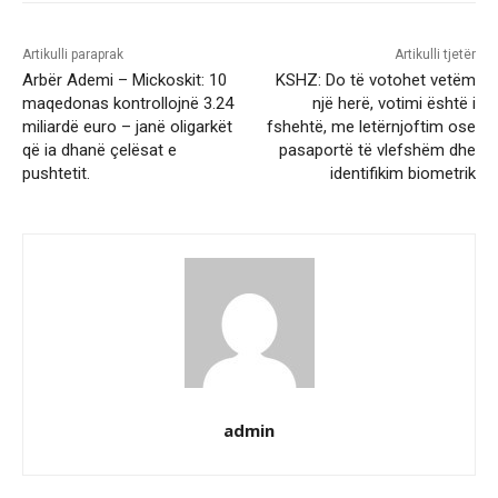
Artikulli paraprak
Artikulli tjetër
Arbër Ademi – Mickoskit: 10
KSHZ: Do të votohet vetëm
maqedonas kontrollojnë 3.24
një herë, votimi është i
miliardë euro – janë oligarkët
fshehtë, me letërnjoftim ose
që ia dhanë çelësat e
pasaportë të vlefshëm dhe
pushtetit.
identifikim biometrik
admin