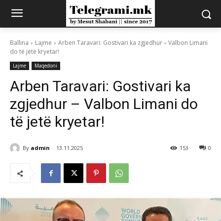
Ballina
Lajme
Arben Taravari: Gostivari ka zgjedhur – Valbon Limani
do të jetë kryetar!
Lajme
Maqedoni
Arben Taravari: Gostivari ka
zgjedhur – Valbon Limani do
të jetë kryetar!
By
admin
13.11.2025
153
0