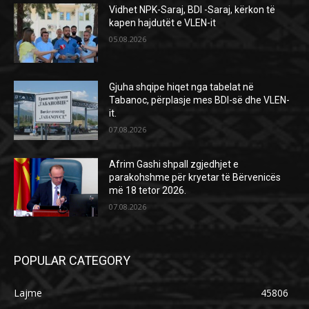
Vidhet NPK-Saraj, BDI -Saraj, kërkon të
kapen hajdutët e VLEN-it
05.08.2026
Gjuha shqipe hiqet nga tabelat në
Tabanoc, përplasje mes BDI-së dhe VLEN-
it.
07.08.2026
Afrim Gashi shpall zgjedhjet e
parakohshme për kryetar të Bërvenicës
më 18 tetor 2026.
07.08.2026
POPULAR CATEGORY
Lajme
45806