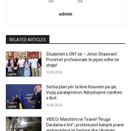
admin
RELATED ARTICLES
Studentët e UNT-së – Jeton Shasivarit:
Provimet profesionale të jepen edhe në
shqip!
10.08.2026
Lajme
Serbia plan për ta lënë Kosovën pa ujë,
Vuçiç paralajmëron: Ndryshojmë rrjedhën
e Ibrit
10.08.2026
Lajme
VIDEO/ Marshimi në Tiranë! “Rruga
Dardania e lirë”, protestuesit kalojnë pranë
ambasadave të Serbisë dhe Ukrainës: