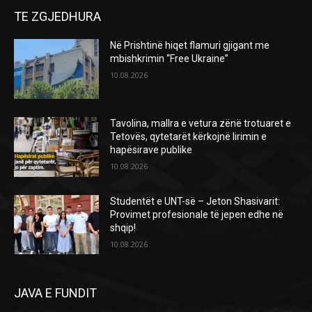
TE ZGJEDHURA
Në Prishtinë hiqet flamuri gjigant me
mbishkrimin “Free Ukraine”
10.08.2026
Tavolina, mallra e vetura zënë trotuaret e
Tetovës, qytetarët kërkojnë lirimin e
hapësirave publike
10.08.2026
Studentët e UNT-së – Jeton Shasivarit:
Provimet profesionale të jepen edhe në
shqip!
10.08.2026
JAVA E FUNDIT