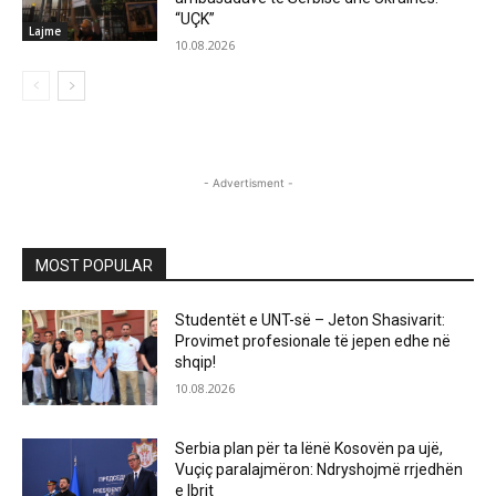
“UÇK”
Lajme
10.08.2026
- Advertisment -
MOST POPULAR
Studentët e UNT-së – Jeton Shasivarit:
Provimet profesionale të jepen edhe në
shqip!
10.08.2026
Serbia plan për ta lënë Kosovën pa ujë,
Vuçiç paralajmëron: Ndryshojmë rrjedhën
e Ibrit