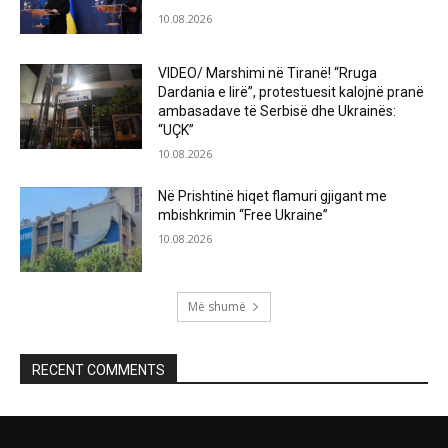
10.08.2026
VIDEO/ Marshimi në Tiranë! “Rruga
Dardania e lirë”, protestuesit kalojnë pranë
ambasadave të Serbisë dhe Ukrainës:
“UÇK”
10.08.2026
Në Prishtinë hiqet flamuri gjigant me
mbishkrimin “Free Ukraine”
10.08.2026
Më shumë
RECENT COMMENTS