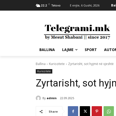
C
Ba
E enjte, 6 Gusht, 2026
22.2
Tetovo
BALLINA
LAJME
SPORT
AUTO
Ballina
Kuriozitete
Zyrtarisht, sot hyjmë në vjeshtë
Kuriozitete
Zyrtarisht, sot hy
By
admin
22.09.2025
Share