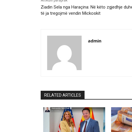
Artikulli paraprak
Ziadin Sela nga Haraçina: Në këto zgjedhje duh
të ja tregojmë vendin Mickoskit
admin
RELATED ARTICLES