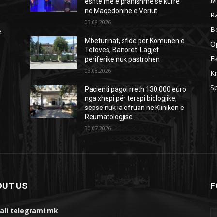
M
është më e pranishme se kurrë
në Maqedoninë e Veriut
R
03.08.2026
B
e
Mbeturinat, sfidë për Komunën e
O
Tetovës, Banorët: Lagjet
E
periferike nuk pastrohen
03.08.2026
Kr
Sp
Pacienti pagoi rreth 130.000 euro
nga xhepi për terapi biologjike,
sepse nuk ia ofruan në Klinikën e
Reumatologjisë
30.07.2026
OUT US
F
ali telegrami.mk