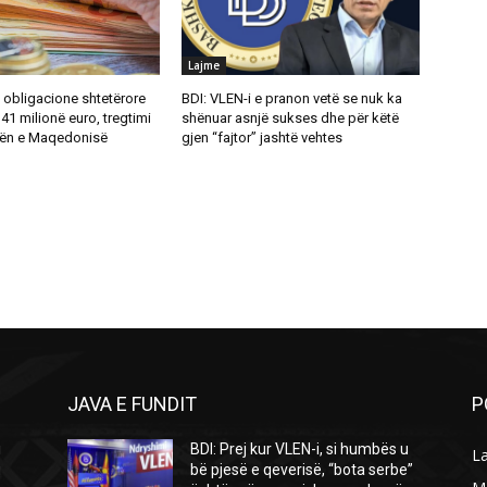
Lajme
i obligacione shtetërore
BDI: VLEN-i e pranon vetë se nuk ka
 41 milionë euro, tregtimi
shënuar asnjë sukses dhe për këtë
rsën e Maqedonisë
gjen “fajtor” jashtë vehtes
JAVA E FUNDIT
P
i
BDI: Prej kur VLEN-i, si humbës u
L
u
bë pjesë e qeverisë, “bota serbe”