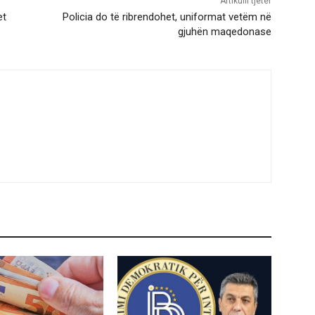
Artikulli tjetër
et
Policia do të ribrendohet, uniformat vetëm në
gjuhën maqedonase