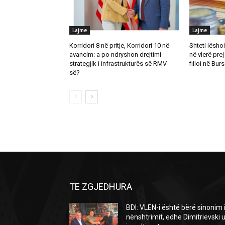
Lajme
Lajme
Korridori 8 në pritje, Korridori 10 në
Shteti lësho
avancim: a po ndryshon drejtimi
në vlerë prej
strategjik i infrastrukturës së RMV-
filloi në Bu
së?
TE ZGJEDHURA
BDI: VLEN-i është bërë sinonim 
nënshtrimit, edhe Dimitrievski 