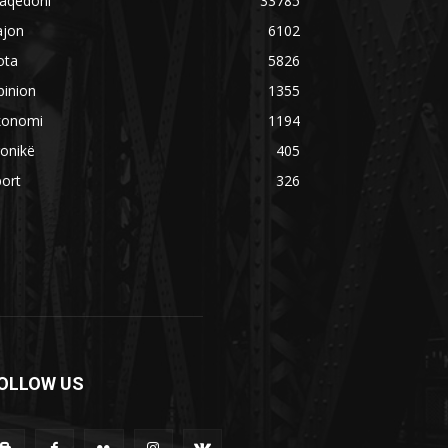
aqedoni
33785
ajon
6102
ota
5826
pinion
1355
konomi
1194
onikë
405
ort
326
OLLOW US