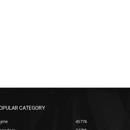
OPULAR CATEGORY
ajme
45776