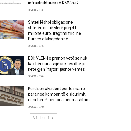
infrastrukturës së RMV-së?
05.08.2026
Shteti lëshoi obligacione
shtetërore në vlerë prej 41
milionë euro, tregtimi filloi në
Bursën e Maqedonisë
05.08.2026
BDI: VLEN-i e pranon vetë se nuk
ka shënuar asnjë sukses dhe për
këtë gjen “fajtor” jashtë vehtes
05.08.2026
Kurdisën aksident për të marrë
para nga kompanitë e sigurimit,
dënohen 6 persona për mashtrim
05.08.2026
Më shumë