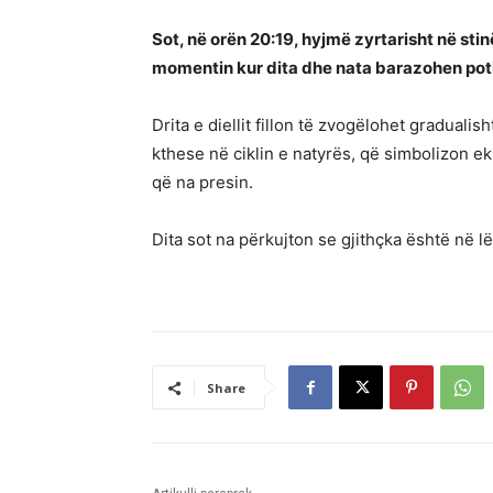
Sot, në orën 20:19, hyjmë zyrtarisht në stin
momentin kur dita dhe nata barazohen poth
Drita e diellit fillon të zvogëlohet graduali
kthese në ciklin e natyrës, që simbolizon ek
që na presin.
Dita sot na përkujton se gjithçka është në lëv
Share