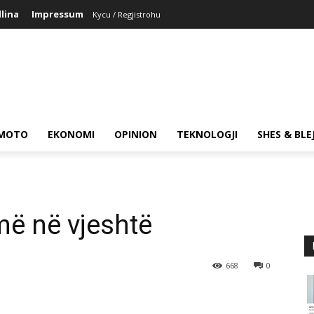
llina
Impressum
Kycu / Regjistrohu
MOTO
EKONOMI
OPINION
TEKNOLOGJI
SHES & BLE
jmë në vjeshtë
668
0