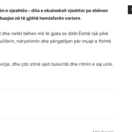
ën e vjeshtës – dita e ekuinoksit vjeshtor po shënon
uajse në të gjithë hemisferën veriore.
sht dhe netët bëhen më të gjata se ditët.Është një pikë
uilibrin, ndryshimin dhe përgatitjen për muajt e ftohtë
izje, dhe çdo stinë sjell bukuritë dhe ritmin e saj unik.