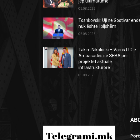
jep ultimatume
05.08.2026
Toshkovski: Uji në Gostivar end
nuk është i pijshëm
05.08.2026
Takim Nikoloski – Varns U.D e
Ambasadës së SHBA për
projektet aktuale
infrastrukturore …
05.08.2026
AB
Port