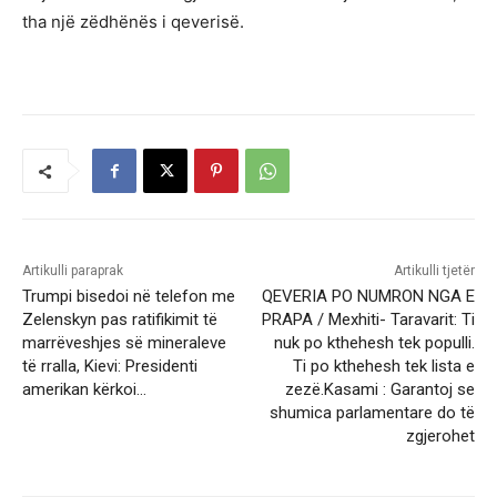
tha një zëdhënës i qeverisë.
Artikulli paraprak
Artikulli tjetër
Trumpi bisedoi në telefon me
QEVERIA PO NUMRON NGA E
Zelenskyn pas ratifikimit të
PRAPA / Mexhiti- Taravarit: Ti
marrëveshjes së mineraleve
nuk po kthehesh tek populli.
të rralla, Kievi: Presidenti
Ti po kthehesh tek lista e
amerikan kërkoi…
zezë.Kasami : Garantoj se
shumica parlamentare do të
zgjerohet