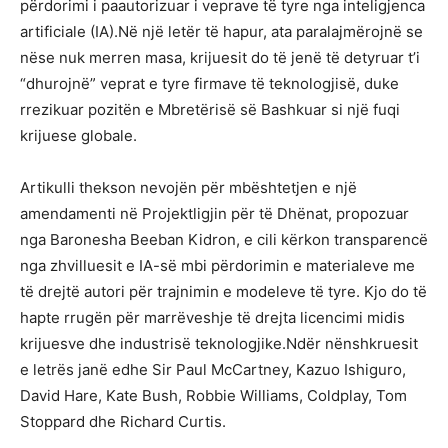
përdorimi i paautorizuar i veprave të tyre nga inteligjenca
artificiale (IA).Në një letër të hapur, ata paralajmërojnë se
nëse nuk merren masa, krijuesit do të jenë të detyruar t’i
“dhurojnë” veprat e tyre firmave të teknologjisë, duke
rrezikuar pozitën e Mbretërisë së Bashkuar si një fuqi
krijuese globale.
Artikulli thekson nevojën për mbështetjen e një
amendamenti në Projektligjin për të Dhënat, propozuar
nga Baronesha Beeban Kidron, e cili kërkon transparencë
nga zhvilluesit e IA-së mbi përdorimin e materialeve me
të drejtë autori për trajnimin e modeleve të tyre. Kjo do të
hapte rrugën për marrëveshje të drejta licencimi midis
krijuesve dhe industrisë teknologjike.Ndër nënshkruesit
e letrës janë edhe Sir Paul McCartney, Kazuo Ishiguro,
David Hare, Kate Bush, Robbie Williams, Coldplay, Tom
Stoppard dhe Richard Curtis.