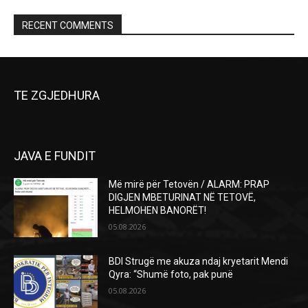
RECENT COMMENTS
TE ZGJEDHURA
JAVA E FUNDIT
Më mirë për Tetovën / ALARM: PRAP
DIGJEN MBETURINAT NË TETOVË,
HELMOHEN BANORËT!
05.08.2026
BDI Strugë me akuza ndaj kryetarit Mendi
Qyra: “Shumë foto, pak punë
05.08.2026