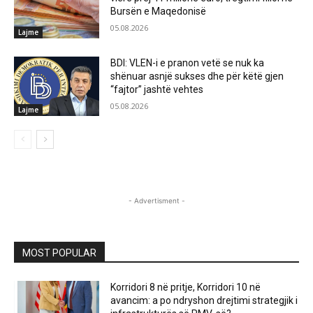
Bursën e Maqedonisë
05.08.2026
Lajme
BDI: VLEN-i e pranon vetë se nuk ka
shënuar asnjë sukses dhe për këtë gjen
“fajtor” jashtë vehtes
05.08.2026
Lajme
- Advertisment -
MOST POPULAR
Korridori 8 në pritje, Korridori 10 në
avancim: a po ndryshon drejtimi strategjik i