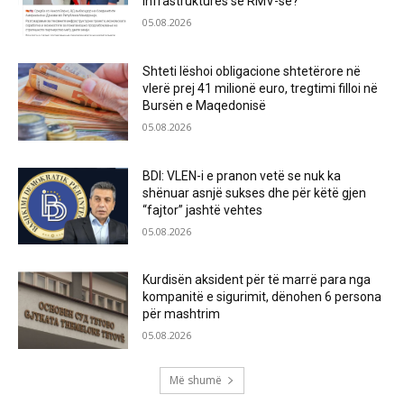
infrastrukturës së RMV-së?
05.08.2026
Shteti lëshoi obligacione shtetërore në
vlerë prej 41 milionë euro, tregtimi filloi në
Bursën e Maqedonisë
05.08.2026
BDI: VLEN-i e pranon vetë se nuk ka
shënuar asnjë sukses dhe për këtë gjen
“fajtor” jashtë vehtes
05.08.2026
Kurdisën aksident për të marrë para nga
kompanitë e sigurimit, dënohen 6 persona
për mashtrim
05.08.2026
Më shumë