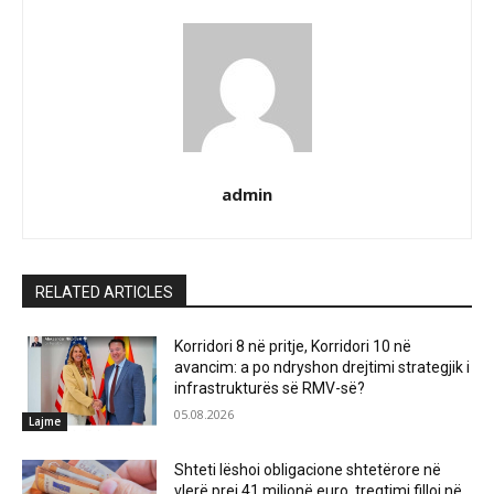
admin
RELATED ARTICLES
Korridori 8 në pritje, Korridori 10 në
avancim: a po ndryshon drejtimi strategjik i
infrastrukturës së RMV-së?
05.08.2026
Lajme
Shteti lëshoi obligacione shtetërore në
vlerë prej 41 milionë euro, tregtimi filloi në