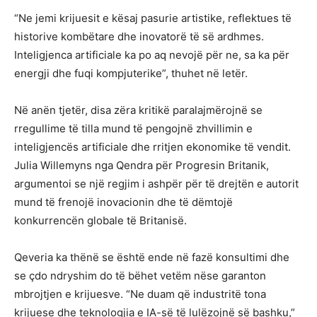
“Ne jemi krijuesit e kësaj pasurie artistike, reflektues të
historive kombëtare dhe inovatorë të së ardhmes.
Inteligjenca artificiale ka po aq nevojë për ne, sa ka për
energji dhe fuqi kompjuterike”, thuhet në letër.
Në anën tjetër, disa zëra kritikë paralajmërojnë se
rregullime të tilla mund të pengojnë zhvillimin e
inteligjencës artificiale dhe rritjen ekonomike të vendit.
Julia Willemyns nga Qendra për Progresin Britanik,
argumentoi se një regjim i ashpër për të drejtën e autorit
mund të frenojë inovacionin dhe të dëmtojë
konkurrencën globale të Britanisë.
Qeveria ka thënë se është ende në fazë konsultimi dhe
se çdo ndryshim do të bëhet vetëm nëse garanton
mbrojtjen e krijuesve. “Ne duam që industritë tona
krijuese dhe teknologjia e IA-së të lulëzojnë së bashku,”