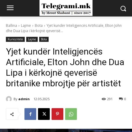
Ballina
Lajme
Bota
Yjet kundër Inteligjencës Artificiale, Elton John
dhe Dua Lipa i kërkojnë qeverisë...
Kuriozitete
Lajme
Bota
Yjet kundër Inteligjencës
Artificiale, Elton John dhe Dua
Lipa i kërkojnë qeverisë
britanike mbrojtje për artistët
By
admin
12.05.2025
291
0