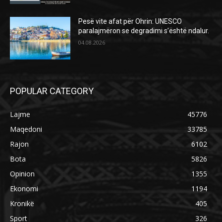
Pesë vite afat për Ohrin: UNESCO
paralajmëron se degradimi s’është ndalur.
04.08.2026
POPULAR CATEGORY
Lajme
45776
Maqedoni
33785
Rajon
6102
Bota
5826
Opinion
1355
Ekonomi
1194
Kronikë
405
Sport
326