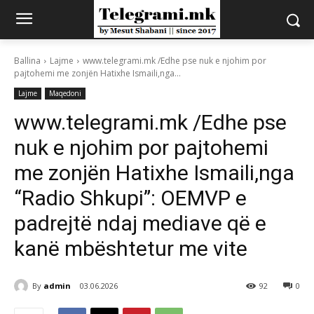
Ballina
Lajme
www.telegrami.mk /Edhe pse nuk e njohim por
pajtohemi me zonjën Hatixhe Ismaili,nga...
Lajme
Maqedoni
www.telegrami.mk /Edhe pse
nuk e njohim por pajtohemi
me zonjën Hatixhe Ismaili,nga
“Radio Shkupi”: OEMVP e
padrejtë ndaj mediave që e
kanë mbështetur me vite
By
admin
03.06.2026
92
0