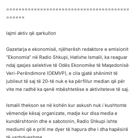
========================================
======
lajmi aktiv që qarkullon
Gazetarja e ekonomisë, njëherësh redaktore e emisionit
“Ekonomia” në Radio Shkupi, Hatixhe Ismaili, ka reaguar
ndaj qasjes selektive të Odës Ekonomike të Maqedonisë
Veri-Perëndimore (OEMVP), e cila gjatë shënimit të
jubileut të saj të 20-të nuk e ka përfillur median që për
vite me radhë ka qenë mbështetëse e aktiviteteve të saj.
Ismaili thekson se në kohën kur askush nuk i kushtonte
vëmendje kësaj organizate, madje kur disa media e
kundërshtonin dhe e sabotonin, Radio Shkupi ishte
mediumi që e priti me dyer të hapura dhe i dha hapësirë
të vazhdueshme.