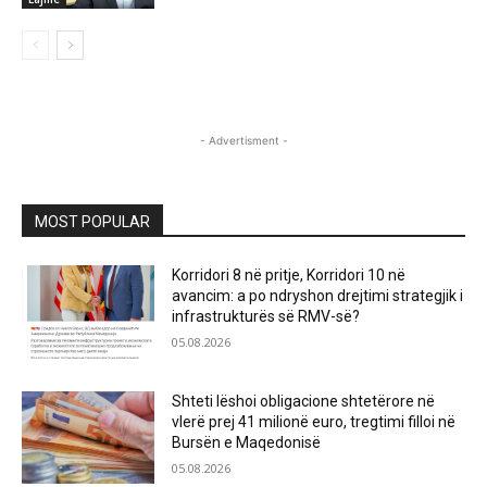
- Advertisment -
MOST POPULAR
Korridori 8 në pritje, Korridori 10 në
avancim: a po ndryshon drejtimi strategjik i
infrastrukturës së RMV-së?
05.08.2026
Shteti lëshoi obligacione shtetërore në
vlerë prej 41 milionë euro, tregtimi filloi në
Bursën e Maqedonisë
05.08.2026