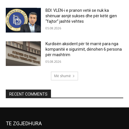
BDI: VLEN-i e pranon vetë se nuk ka
shënuar asnjë sukses dhe për këtë gjen
“fajtor” jashtë vehtes
05.08.2026
Kurdisën aksident për të marrë para nga
kompanitë e sigurimit, dënohen 6 persona
për mashtrim
05.08.2026
Më shumë
RECENT COMMENTS
TE ZGJEDHURA