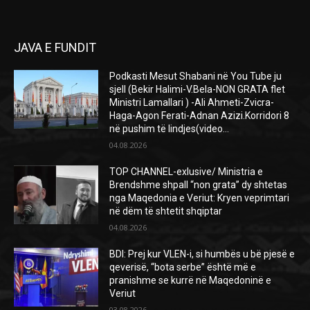
JAVA E FUNDIT
Podkasti Mesut Shabani në You Tube ju
sjell (Bekir Halimi-V.Bela-NON GRATA flet
Ministri Lamallari ) -Ali Ahmeti-Zvicra-
Haga-Agon Ferati-Adnan Azizi.Korridori 8
në pushim të lindjes(video...
04.08.2026
TOP CHANNEL-exlusive/ Ministria e
Brendshme shpall “non grata” dy shtetas
nga Maqedonia e Veriut: Kryen veprimtari
në dëm të shtetit shqiptar
04.08.2026
BDI: Prej kur VLEN-i, si humbës u bë pjesë e
qeverisë, “bota serbe” është më e
pranishme se kurrë në Maqedoninë e
Veriut
03.08.2026