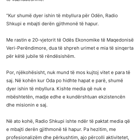
“Kur shumë dyer ishin të mbyllura për Odën, Radio
Shkupi e mbajti derën gjithmonë të hapur.
Me rastin e 20-vjetorit të Odës Ekonomike të Maqedonisë
Veri-Perëndimore, dua të shpreh urimet e mia të sinqerta
për këtë jubile të rëndësishëm.
Por, njëkohësisht, nuk mund të mos kujtoj vitet e para të
saj. Në kohën kur Oda po hidhte hapat e parë, shumë
dyer ishin të mbyllura. Kishte media që nuk e
mbështetën, madje edhe e kundërshtuan ekzistencën
dhe misionin e saj.
Në ato kohë, Radio Shkupi ishte ndër të paktat media që
e mbajti derën gjithmonë të hapur. Pa hezitim, me
profesionalizëm dhe përkushtim, ajo përcolli aktivitetet,