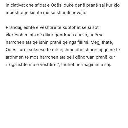
iniciativat dhe sfidat e Odës, duke qenë pranë saj kur kjo
mbështetje kishte më së shumti nevojë.
Prandaj, është e vështirë të kuptohet se si sot
vlerësohen ata që dikur qëndruan anash, ndërsa
harrohen ata që ishin pranë që nga fillimi. Megjithatë,
Odës i uroj suksese të mëtejshme dhe shpresoj që në të
ardhmen të mos harrohen ata që i qëndruan pranë kur
rruga ishte më e vështirë.”, thuhet në reagimin e saj.