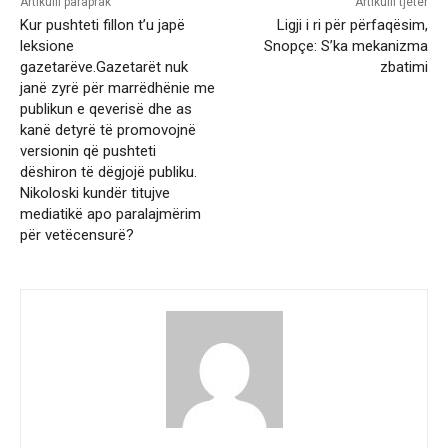
Artikulli paraprak
Artikulli tjetër
Kur pushteti fillon t’u japë
Ligji i ri për përfaqësim,
leksione
Snopçe: S’ka mekanizma
gazetarëve.Gazetarët nuk
zbatimi
janë zyrë për marrëdhënie me
publikun e qeverisë dhe as
kanë detyrë të promovojnë
versionin që pushteti
dëshiron të dëgjojë publiku.
Nikoloski kundër titujve
mediatikë apo paralajmërim
për vetëcensurë?