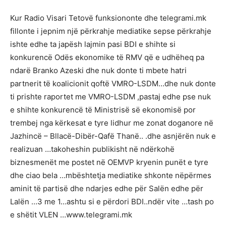
Kur Radio Visari Tetovë funksiononte dhe telegrami.mk
fillonte i jepnim një përkrahje mediatike sepse përkrahje
ishte edhe ta japësh lajmin pasi BDI e shihte si
konkurencë Odës ekonomike të RMV që e udhëheq pa
ndarë Branko Azeski dhe nuk donte ti mbete hatri
partnerit të koalicionit qoftë VMRO-LSDM…dhe nuk donte
ti prishte raportet me VMRO-LSDM ,pastaj edhe pse nuk
e shihte konkurencë të Ministrisë së ekonomisë por
trembej nga kërkesat e tyre lidhur me zonat doganore në
Jazhincë – Bllacë-Dibër-Qafë Thanë.. .dhe asnjërën nuk e
realizuan …takoheshin publikisht në ndërkohë
biznesmenët me postet në OEMVP kryenin punët e tyre
dhe ciao bela …mbështetja mediatike shkonte nëpërmes
aminit të partisë dhe ndarjes edhe për Salën edhe për
Lalën …3 me 1…ashtu si e përdori BDI..ndër vite …tash po
e shëtit VLEN …www.telegrami.mk