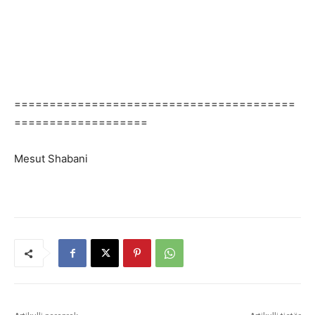
========================================
===================
Mesut Shabani