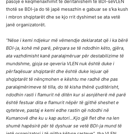
pasojë e keqmenaxhimit të deritanishëm të BDI-sëVLEN
thotë se BDI-ja do të japë mesazhin e gabuar se s’ka kush
i mbron shqiptarët dhe se kjo rrit dyshimet se ata vetë
janë organizatorët.
“Nëse i kemi ndjekur më vëmendje deklaratat që i ka bërë
BDI-ja, kohë më parë, përpara se të ndodhin këto, gjëra,
ata vazhdimisht kanë paralajmëruar për destabilizime të
mundshme, gjoja se qeveria VLEN nuk është duke i
përfaqësuar shqiptarët dhe është duke lejuar që
shqiptarët të nënçmohen e kështu me radhë dhe pas
paralajmërimeve të tilla, do të kisha thënë çuditërisht,
ndodhin rasti i flamurit në ditën kur si asnjëherë më parë
është festuar dita e flamurit nëpër të gjithë sheshet e
qyteteve, pastaj e kemi edhe rastin që ndodhi në
Kumanovë dhe ku u kap autori…Kjo gjë flet dhe na len
shumë hapësirë për të dyshuar se vetë BDI-ja mund të
jetë organizatori i të gjitha këtyre rasteve”
, tha VLEN.