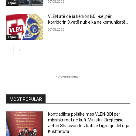
07.08.2026
Lajme
VLEN atë që ia kërkon BDI -së ,për
Korridorin 8,vetë nuk e ka në komunikatë…
07.08.2026
Lajme
- Advertisment -
MOST POPULAR
Kontradikta politike mes VLEN-BDI për
mbishkrimet në kufi .Ministri i Drejtësisë
Jeton Shasivari të zbatojë Ligjin që del nga
Kushtetuta.