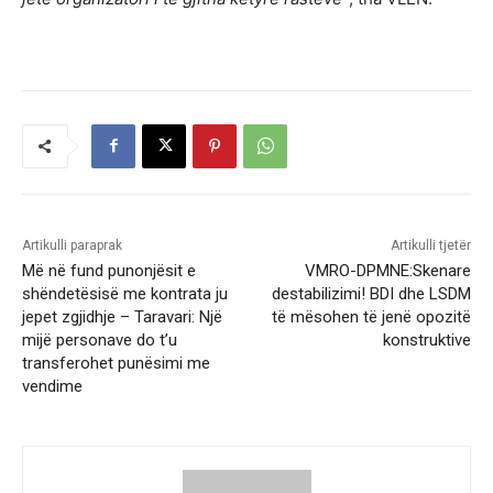
Artikulli paraprak
Artikulli tjetër
Më në fund punonjësit e
VMRO-DPMNE:Skenare
shëndetësisë me kontrata ju
destabilizimi! BDI dhe LSDM
jepet zgjidhje – Taravari: Një
të mësohen të jenë opozitë
mijë personave do t’u
konstruktive
transferohet punësimi me
vendime