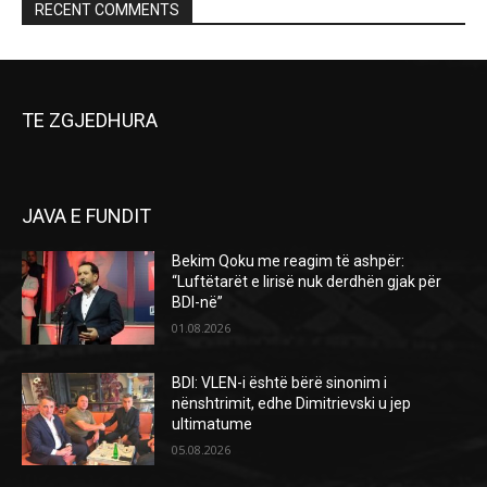
RECENT COMMENTS
TE ZGJEDHURA
JAVA E FUNDIT
Bekim Qoku me reagim të ashpër:
“Luftëtarët e lirisë nuk derdhën gjak për
BDI-në”
01.08.2026
BDI: VLEN-i është bërë sinonim i
nënshtrimit, edhe Dimitrievski u jep
ultimatume
05.08.2026