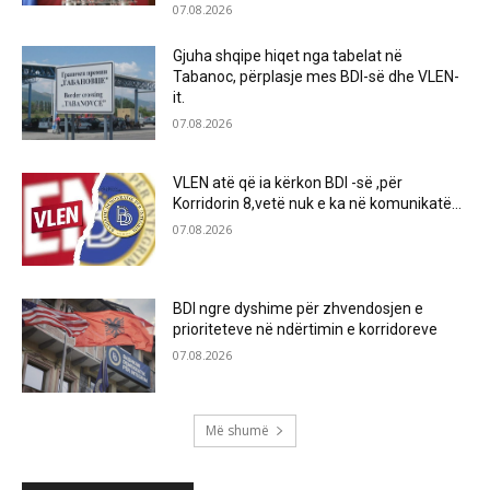
07.08.2026
Gjuha shqipe hiqet nga tabelat në
Tabanoc, përplasje mes BDI-së dhe VLEN-
it.
07.08.2026
VLEN atë që ia kërkon BDI -së ,për
Korridorin 8,vetë nuk e ka në komunikatë…
07.08.2026
BDI ngre dyshime për zhvendosjen e
prioriteteve në ndërtimin e korridoreve
07.08.2026
Më shumë