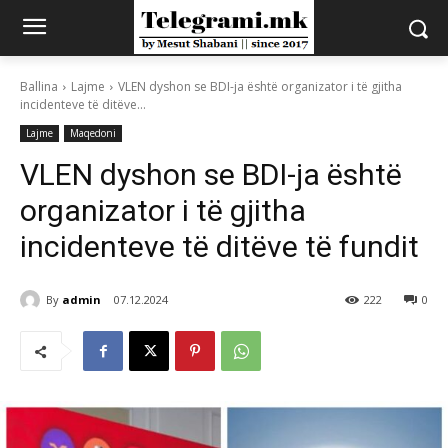
Ballina
Lajme
VLEN dyshon se BDI-ja është organizator i të gjitha
incidenteve të ditëve...
Lajme
Maqedoni
VLEN dyshon se BDI-ja është
organizator i të gjitha
incidenteve të ditëve të fundit
By
admin
07.12.2024
222
0