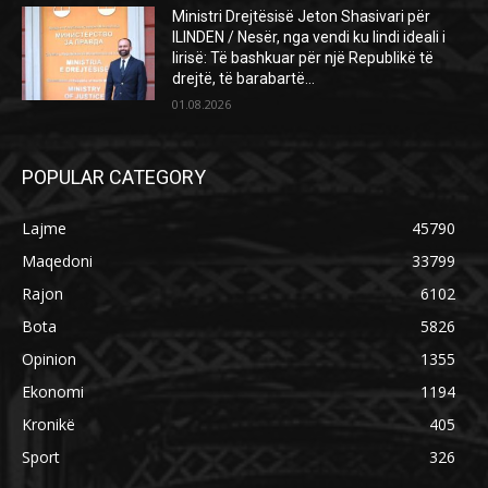
Ministri Drejtësisë Jeton Shasivari për
ILINDEN / Nesër, nga vendi ku lindi ideali i
lirisë: Të bashkuar për një Republikë të
drejtë, të barabartë...
01.08.2026
POPULAR CATEGORY
Lajme
45790
Maqedoni
33799
Rajon
6102
Bota
5826
Opinion
1355
Ekonomi
1194
Kronikë
405
Sport
326