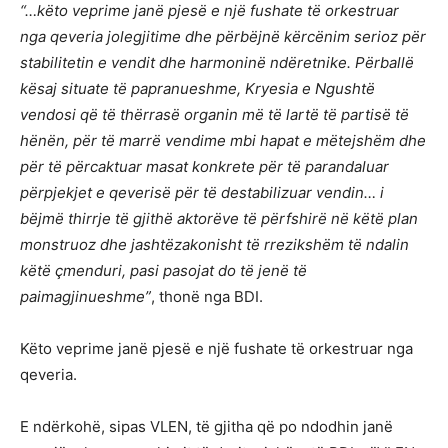
“…këto veprime janë pjesë e një fushate të orkestruar
nga qeveria jolegjitime dhe përbëjnë kërcënim serioz për
stabilitetin e vendit dhe harmoninë ndëretnike. Përballë
kësaj situate të papranueshme, Kryesia e Ngushtë
vendosi që të thërrasë organin më të lartë të partisë të
hënën, për të marrë vendime mbi hapat e mëtejshëm dhe
për të përcaktuar masat konkrete për të parandaluar
përpjekjet e qeverisë për të destabilizuar vendin… i
bëjmë thirrje të gjithë aktorëve të përfshirë në këtë plan
monstruoz dhe jashtëzakonisht të rrezikshëm të ndalin
këtë çmenduri, pasi pasojat do të jenë të
paimagjinueshme”
, thonë nga BDI.
Këto veprime janë pjesë e një fushate të orkestruar nga
qeveria.
E ndërkohë, sipas VLEN, të gjitha që po ndodhin janë