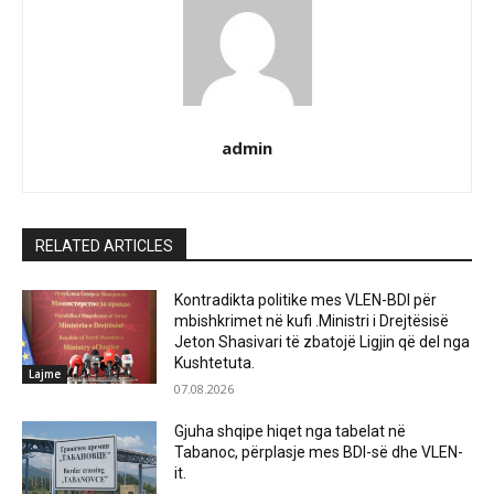
admin
RELATED ARTICLES
Kontradikta politike mes VLEN-BDI për
mbishkrimet në kufi .Ministri i Drejtësisë
Jeton Shasivari të zbatojë Ligjin që del nga
Kushtetuta.
Lajme
07.08.2026
Gjuha shqipe hiqet nga tabelat në
Tabanoc, përplasje mes BDI-së dhe VLEN-
it.