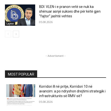
BDI: VLEN-i e pranon vetë se nuk ka
shënuar asnjë sukses dhe për këtë gjen
“fajtor” jashtë vehtes
05.08.2026
Lajme
- Advertisment -
MOST POPULAR
Korridori 8 në pritje, Korridori 10 në
avancim: a po ndryshon drejtimi strategjik i
infrastrukturës së RMV-së?
05.08.2026