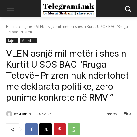
Ballina
Lajme
VLEN asnjë milimetër i shesin Kurtit U SOS BAC “Rruga
Tetovë–Prizren...
Lajme
Maqedoni
VLEN asnjë milimetër i shesin
Kurtit U SOS BAC “Rruga
Tetovë–Prizren nuk ndërtohet
me deklarata politike, zero
punime konkrete në RMV ”
By
admin
19.05.2026
93
0