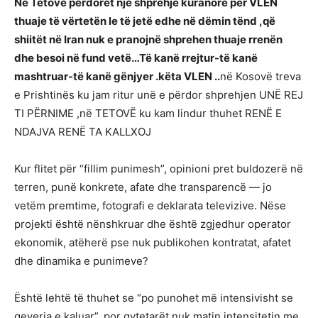
Në Tetovë përdoret një shprehje kuranore për VLEN
thuaje të vërtetën le të jetë edhe në dëmin tënd ,që
shiitët në Iran nuk e pranojnë shprehen thuaje rrenën
dhe besoi në fund vetë…Të kanë rrejtur-të kanë
mashtruar-të kanë gënjyer .këta VLEN ..
në Kosovë treva
e Prishtinës ku jam ritur unë e përdor shprehjen UNË REJ
TI PËRNIME ,në TETOVË ku kam lindur thuhet RENË E
NDAJVA RENË TA KALLXOJ
Kur flitet për “fillim punimesh”, opinioni pret buldozerë në
terren, punë konkrete, afate dhe transparencë — jo
vetëm premtime, fotografi e deklarata televizive. Nëse
projekti është nënshkruar dhe është zgjedhur operator
ekonomik, atëherë pse nuk publikohen kontratat, afatet
dhe dinamika e punimeve?
Është lehtë të thuhet se “po punohet më intensivisht se
qeveria e kaluar”, por qytetarët nuk matin intensitetin me