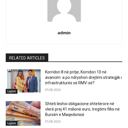
admin
RELATED ARTICLES
Korridori 8 në pritje, Korridori 10 në
avancim: a po ndryshon drejtimi strategjik i
infrastrukturës së RMV-së?
05.08.2026
Lajme
Shteti lëshoi obligacione shtetërore në
vlerë prej 41 milionë euro, tregtimi filloi në
Bursën e Maqedonisë
05.08.2026
Lajme