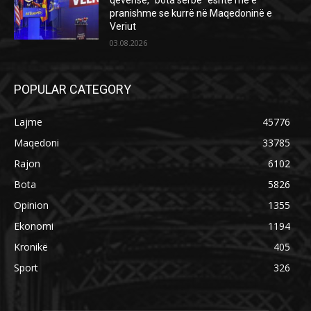
pranishme se kurrë në Maqedoninë e
Veriut
03.08.2026
POPULAR CATEGORY
Lajme
45776
Maqedoni
33785
Rajon
6102
Bota
5826
Opinion
1355
Ekonomi
1194
Kronikë
405
Sport
326