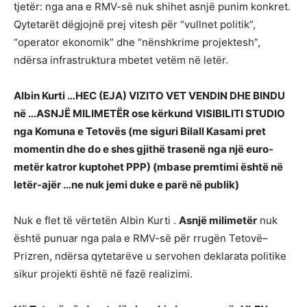
tjetër: nga ana e RMV-së nuk shihet asnjë punim konkret.
Qytetarët dëgjojnë prej vitesh për “vullnet politik”,
“operator ekonomik” dhe “nënshkrime projektesh”,
ndërsa infrastruktura mbetet vetëm në letër.
Albin Kurti …HEC (EJA) VIZITO VET VENDIN DHE BINDU
në …ASNJË MILIMETËR ose kërkund VISIBILITI STUDIO
nga Komuna e Tetovës (me siguri Bilall Kasami pret
momentin dhe do e shes gjithë trasenë nga një euro-
metër katror kuptohet PPP) (mbase premtimi është në
letër-ajër …ne nuk jemi duke e parë në publik)
Nuk e flet të vërtetën Albin Kurti .
Asnjë milimetër
nuk
është punuar nga pala e RMV-së për rrugën Tetovë–
Prizren, ndërsa qytetarëve u servohen deklarata politike
sikur projekti është në fazë realizimi.