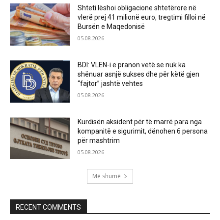
Shteti lëshoi obligacione shtetërore në
vlerë prej 41 milionë euro, tregtimi filloi në
Bursën e Maqedonisë
05.08.2026
BDI: VLEN-i e pranon vetë se nuk ka
shënuar asnjë sukses dhe për këtë gjen
“fajtor” jashtë vehtes
05.08.2026
Kurdisën aksident për të marrë para nga
kompanitë e sigurimit, dënohen 6 persona
për mashtrim
05.08.2026
Më shumë
RECENT COMMENTS