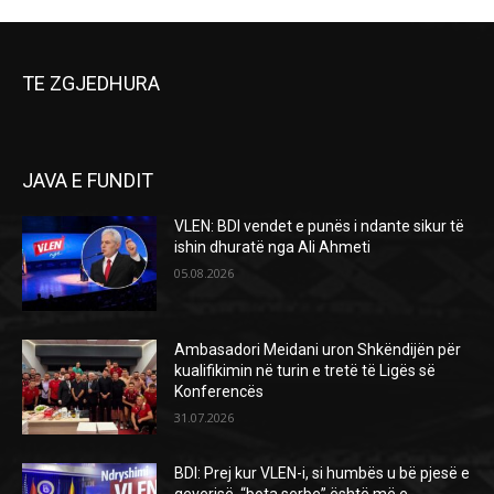
TE ZGJEDHURA
JAVA E FUNDIT
VLEN: BDI vendet e punës i ndante sikur të
ishin dhuratë nga Ali Ahmeti
05.08.2026
Ambasadori Meidani uron Shkëndijën për
kualifikimin në turin e tretë të Ligës së
Konferencës
31.07.2026
BDI: Prej kur VLEN-i, si humbës u bë pjesë e
qeverisë, “bota serbe” është më e