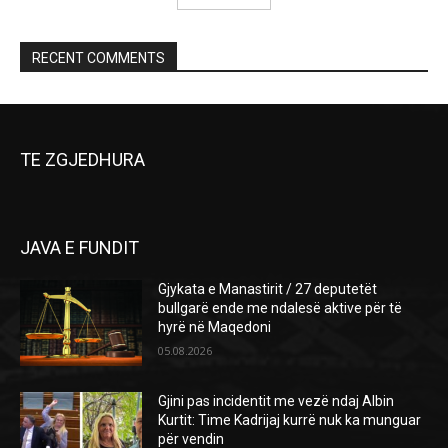
RECENT COMMENTS
TE ZGJEDHURA
JAVA E FUNDIT
Gjykata e Manastirit / 27 deputetët
bullgarë ende me ndalesë aktive për të
hyrë në Maqedoni
05.08.2026
Gjini pas incidentit me vezë ndaj Albin
Kurtit: Time Kadrijaj kurrë nuk ka munguar
për vendin