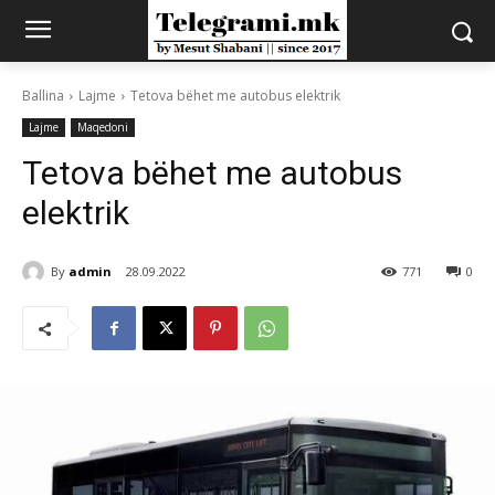
Ballina
Lajme
Tetova bëhet me autobus elektrik
Lajme
Maqedoni
Tetova bëhet me autobus
elektrik
By
admin
28.09.2022
771
0