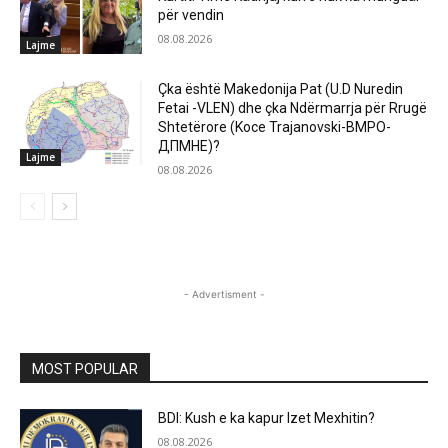
për vendin
08.08.2026
Lajme
Çka është Makedonija Pat (U.D Nuredin
Fetai -VLEN) dhe çka Ndërmarrja për Rrugë
Shtetërore (Koce Trajanovski-ВМРО-
ДПМНЕ)?
Lajme
08.08.2026
- Advertisment -
MOST POPULAR
BDI: Kush e ka kapur Izet Mexhitin?
08.08.2026