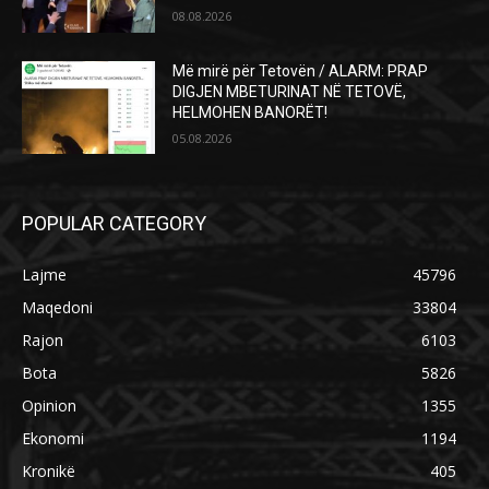
08.08.2026
Më mirë për Tetovën / ALARM: PRAP
DIGJEN MBETURINAT NË TETOVË,
HELMOHEN BANORËT!
05.08.2026
POPULAR CATEGORY
Lajme
45796
Maqedoni
33804
Rajon
6103
Bota
5826
Opinion
1355
Ekonomi
1194
Kronikë
405