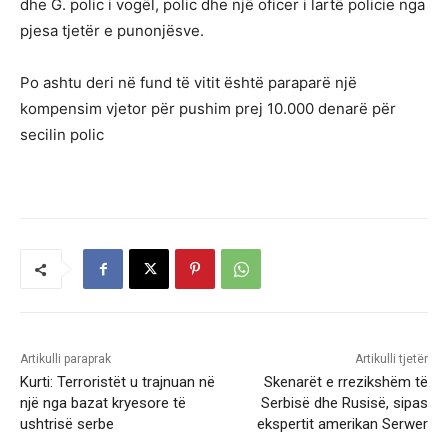
dhe G. polic i vogël, polic dhe një oficer i lartë policie nga
pjesa tjetër e punonjësve.
Po ashtu deri në fund të vitit është paraparë një
kompensim vjetor për pushim prej 10.000 denarë për
secilin polic
Artikulli paraprak
Artikulli tjetër
Kurti: Terroristët u trajnuan në
Skenarët e rrezikshëm të
një nga bazat kryesore të
Serbisë dhe Rusisë, sipas
ushtrisë serbe
ekspertit amerikan Serwer