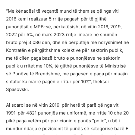
“Me kënaqësi të veçantë mund të them se që nga viti
2016 kemi realizuar 5 rritje pagash për të gjithë
punonjësit e MPB-së, përkatësisht në vitin 2016, 2019,
2022 për 5%, në mars 2023 rritje lineare në shumën
bruto prej 3,086 den, dhe në përputhje me ndryshimet në
Kontratën e përgjithshme kolektive për sektorin publik,
me të cilën paga bazë bruto e punonjësve në sektorin
publik u rritet me 10%, të gjithë punonjësve të Ministrisë
së Punëve të Brendshme, me pagesën e paga për muajin
shtator ka marrë pagën e rritur për 10%”, theksoi
Spasovski.
Ai sqaroi se në vitin 2019, për herë të parë që nga viti
1991, për 4821 punonjës me uniformë, me rritje 10 dhe 20
pikë paga vetëm për pozicionin e punës “polic”, u bë i
mundur ndarja e pozicionit të punës së kategorisë bazë E