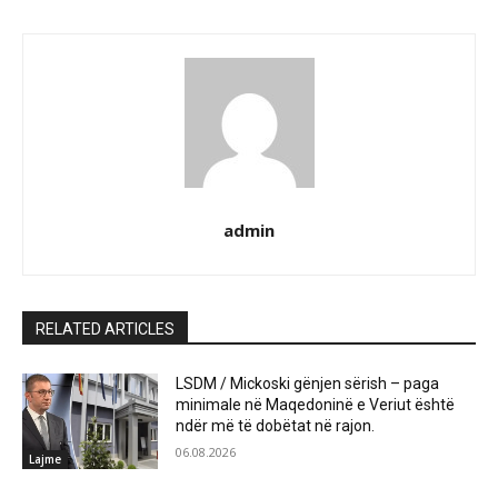
admin
RELATED ARTICLES
LSDM / Mickoski gënjen sërish – paga
minimale në Maqedoninë e Veriut është
ndër më të dobëtat në rajon.
06.08.2026
Lajme