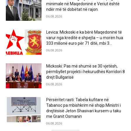
minimale në Maqedoninë e Veriut është
ndër më të dobëtat në rajon.
06.08.2026
Levica: Mickoski e ka bërë Maqedoninë të
varur nga kreditë e shpejta – u morën hua
333 milionë euro për 71 ditë, mbi 3...
06.08.2026
Mickoski: Pas më shumë se 30 vjetësh,
përmbyllet projekti i hekurudhës Korridori 8
drejt Bullgarisë
06.08.2026
Përsëritet rasti: Tabela kufitare në
Tabanoc pa mbishkrim në shqip.Ministri i
drejtësisë Jeton Shasivari kursem u taku
me Granit Osmanin
06.08.2026