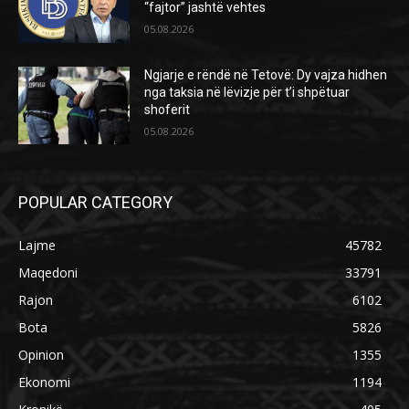
“fajtor” jashtë vehtes
05.08.2026
Ngjarje e rëndë në Tetovë: Dy vajza hidhen
nga taksia në lëvizje për t’i shpëtuar
shoferit
05.08.2026
POPULAR CATEGORY
Lajme
45782
Maqedoni
33791
Rajon
6102
Bota
5826
Opinion
1355
Ekonomi
1194