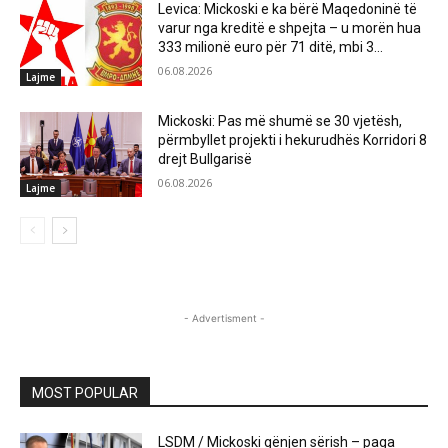
Levica: Mickoski e ka bërë Maqedoninë të
varur nga kreditë e shpejta – u morën hua
333 milionë euro për 71 ditë, mbi 3...
06.08.2026
Lajme
Mickoski: Pas më shumë se 30 vjetësh,
përmbyllet projekti i hekurudhës Korridori 8
drejt Bullgarisë
06.08.2026
Lajme
- Advertisment -
MOST POPULAR
LSDM / Mickoski gënjen sërish – paga