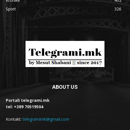
Kronikë
405
Sport
326
ABOUT US
Portali telegrami.mk
tel: +389 70519504
Kontakt:
telegramimk@gmail.com