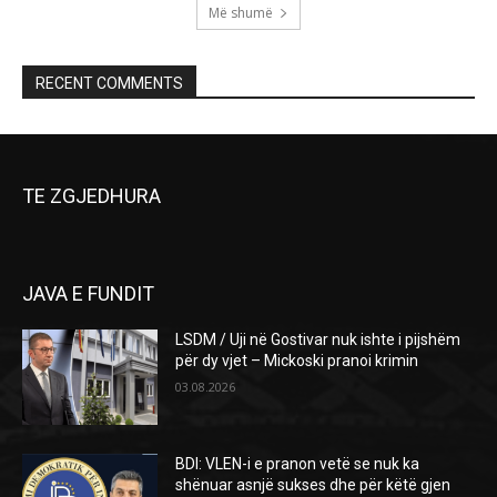
Më shumë
RECENT COMMENTS
TE ZGJEDHURA
JAVA E FUNDIT
LSDM / Uji në Gostivar nuk ishte i pijshëm
për dy vjet – Mickoski pranoi krimin
03.08.2026
BDI: VLEN-i e pranon vetë se nuk ka
shënuar asnjë sukses dhe për këtë gjen