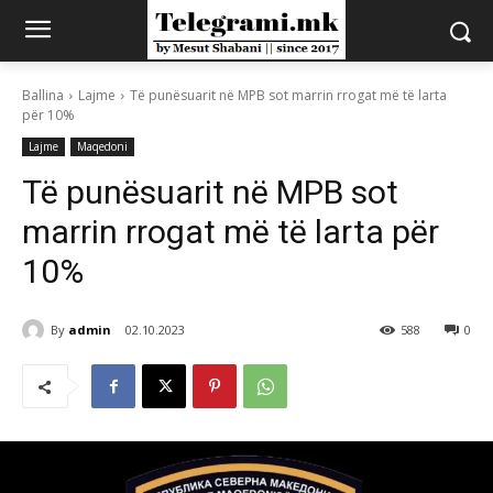
Ballina
Lajme
Të punësuarit në MPB sot marrin rrogat më të larta
për 10%
Lajme
Maqedoni
Të punësuarit në MPB sot
marrin rrogat më të larta për
10%
By
admin
02.10.2023
588
0