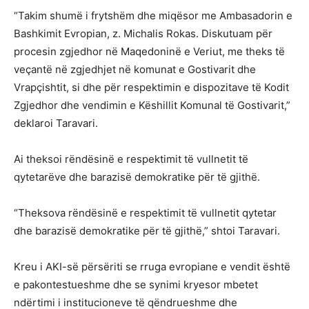
“Takim shumë i frytshëm dhe miqësor me Ambasadorin e
Bashkimit Evropian, z. Michalis Rokas. Diskutuam për
procesin zgjedhor në Maqedoninë e Veriut, me theks të
veçantë në zgjedhjet në komunat e Gostivarit dhe
Vrapçishtit, si dhe për respektimin e dispozitave të Kodit
Zgjedhor dhe vendimin e Këshillit Komunal të Gostivarit,”
deklaroi Taravari.
Ai theksoi rëndësinë e respektimit të vullnetit të
qytetarëve dhe barazisë demokratike për të gjithë.
“Theksova rëndësinë e respektimit të vullnetit qytetar
dhe barazisë demokratike për të gjithë,” shtoi Taravari.
Kreu i AKI-së përsëriti se rruga evropiane e vendit është
e pakontestueshme dhe se synimi kryesor mbetet
ndërtimi i institucioneve të qëndrueshme dhe