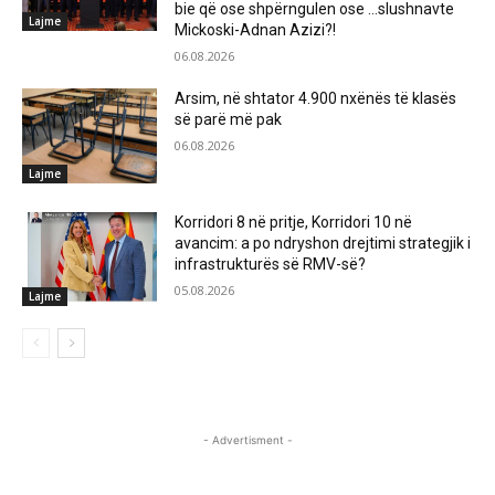
bie që ose shpërngulen ose …slushnavte
Lajme
Mickoski-Adnan Azizi?!
06.08.2026
Arsim, në shtator 4.900 nxënës të klasës
së parë më pak
06.08.2026
Lajme
Korridori 8 në pritje, Korridori 10 në
avancim: a po ndryshon drejtimi strategjik i
infrastrukturës së RMV-së?
05.08.2026
Lajme
- Advertisment -