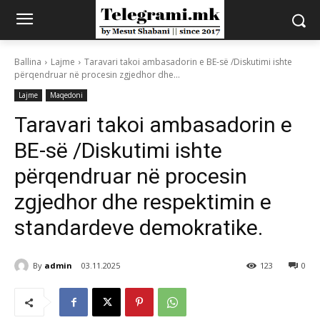
Ballina
Lajme
Taravari takoi ambasadorin e BE-së /Diskutimi ishte
përqendruar në procesin zgjedhor dhe...
Lajme
Maqedoni
Taravari takoi ambasadorin e
BE-së /Diskutimi ishte
përqendruar në procesin
zgjedhor dhe respektimin e
standardeve demokratike.
By
admin
03.11.2025
123
0