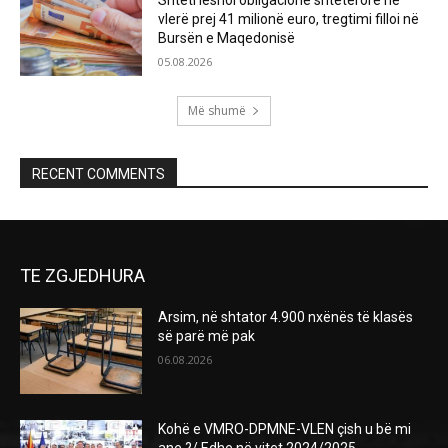
vlerë prej 41 milionë euro, tregtimi filloi në
Bursën e Maqedonisë
05.08.2026
Më shumë
RECENT COMMENTS
TE ZGJEDHURA
Arsim, në shtator 4.900 nxënës të klasës
së parë më pak
06.08.2026
Kohë e VMRO-DPMNE-VLEN çish u bë mi
ane ?/ Edhe në vitet 2024/2025-