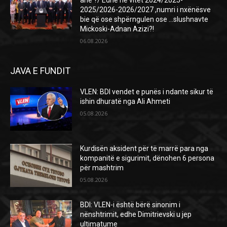
2025/2026-2026/2027 ,numri i nxënësve
bie që ose shpërngulen ose …slushnavte
Mickoski-Adnan Azizi?!
06.08.2026
JAVA E FUNDIT
VLEN: BDI vendet e punës i ndante sikur të
ishin dhuratë nga Ali Ahmeti
05.08.2026
Kurdisën aksident për të marrë para nga
kompanitë e sigurimit, dënohen 6 persona
për mashtrim
05.08.2026
BDI: VLEN-i është bërë sinonim i
nënshtrimit, edhe Dimitrievski u jep
ultimatume