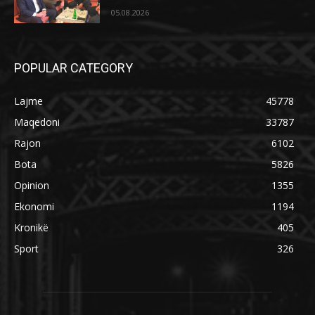
05.08.2026
POPULAR CATEGORY
Lajme
45778
Maqedoni
33787
Rajon
6102
Bota
5826
Opinion
1355
Ekonomi
1194
Kronikë
405
Sport
326