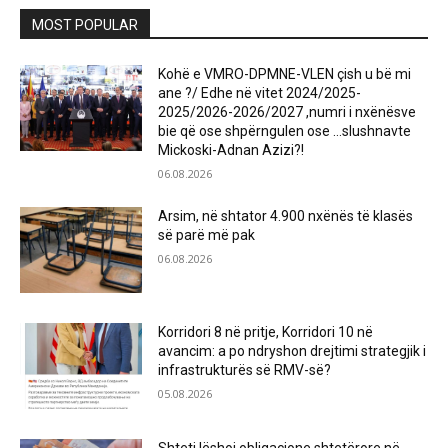
MOST POPULAR
Kohë e VMRO-DPMNE-VLEN çish u bë mi
ane ?/ Edhe në vitet 2024/2025-
2025/2026-2026/2027 ,numri i nxënësve
bie që ose shpërngulen ose …slushnavte
Mickoski-Adnan Azizi?!
06.08.2026
Arsim, në shtator 4.900 nxënës të klasës
së parë më pak
06.08.2026
Korridori 8 në pritje, Korridori 10 në
avancim: a po ndryshon drejtimi strategjik i
infrastrukturës së RMV-së?
05.08.2026
Shteti lëshoi obligacione shtetërore në