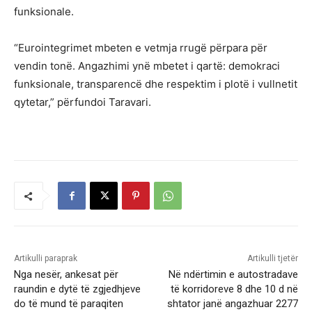
funksionale.
“Eurointegrimet mbeten e vetmja rrugë përpara për
vendin tonë. Angazhimi ynë mbetet i qartë: demokraci
funksionale, transparencë dhe respektim i plotë i vullnetit
qytetar,” përfundoi Taravari.
Artikulli paraprak
Artikulli tjetër
Nga nesër, ankesat për
Në ndërtimin e autostradave
raundin e dytë të zgjedhjeve
të korridoreve 8 dhe 10 d në
do të mund të paraqiten
shtator janë angazhuar 2277