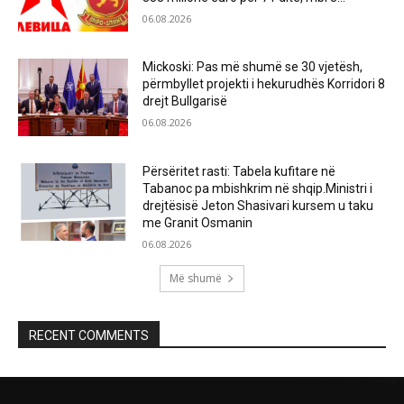
06.08.2026
Mickoski: Pas më shumë se 30 vjetësh,
përmbyllet projekti i hekurudhës Korridori 8
drejt Bullgarisë
06.08.2026
Përsëritet rasti: Tabela kufitare në
Tabanoc pa mbishkrim në shqip.Ministri i
drejtësisë Jeton Shasivari kursem u taku
me Granit Osmanin
06.08.2026
Më shumë
RECENT COMMENTS