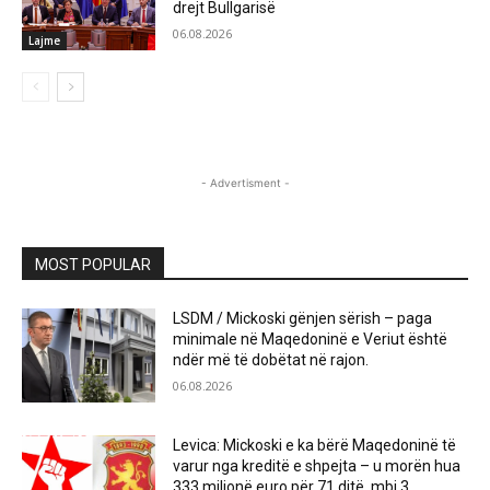
drejt Bullgarisë
06.08.2026
Lajme
- Advertisment -
MOST POPULAR
LSDM / Mickoski gënjen sërish – paga
minimale në Maqedoninë e Veriut është
ndër më të dobëtat në rajon.
06.08.2026
Levica: Mickoski e ka bërë Maqedoninë të
varur nga kreditë e shpejta – u morën hua
333 milionë euro për 71 ditë, mbi 3...