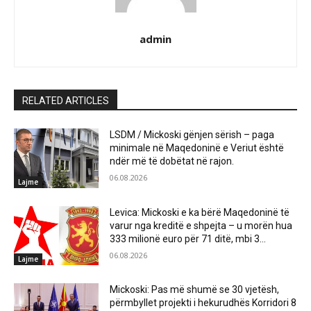
admin
RELATED ARTICLES
LSDM / Mickoski gënjen sërish – paga
minimale në Maqedoninë e Veriut është
ndër më të dobëtat në rajon.
06.08.2026
Lajme
Levica: Mickoski e ka bërë Maqedoninë të
varur nga kreditë e shpejta – u morën hua
333 milionë euro për 71 ditë, mbi 3...
06.08.2026
Lajme
Mickoski: Pas më shumë se 30 vjetësh,
përmbyllet projekti i hekurudhës Korridori 8