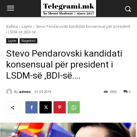
Ballina
Lajme
Stevo Pendarovski kandidati konsensual për president
i LSDM-së ,BDI-së....
Lajme
Maqedoni
Stevo Pendarovski kandidati
konsensual për president i
LSDM-së ,BDI-së….
By
admin
01.03.2019
1092
0