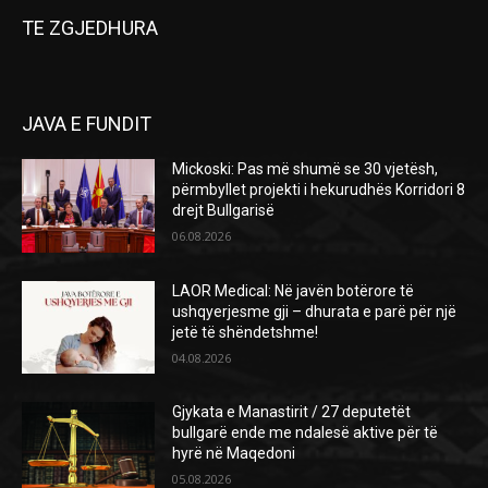
TE ZGJEDHURA
JAVA E FUNDIT
Mickoski: Pas më shumë se 30 vjetësh,
përmbyllet projekti i hekurudhës Korridori 8
drejt Bullgarisë
06.08.2026
LAOR Medical: Në javën botërore të
ushqyerjesme gji – dhurata e parë për një
jetë të shëndetshme!
04.08.2026
Gjykata e Manastirit / 27 deputetët
bullgarë ende me ndalesë aktive për të
hyrë në Maqedoni
05.08.2026