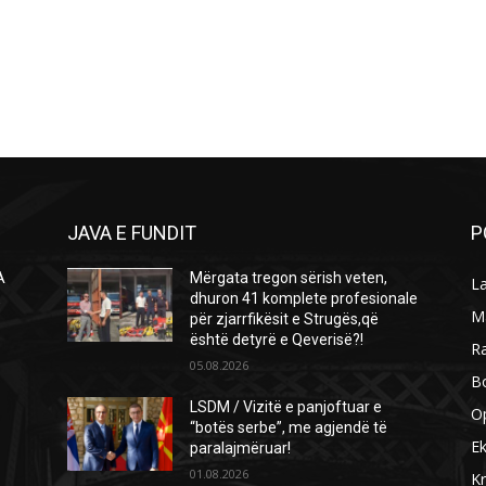
JAVA E FUNDIT
P
A
Mërgata tregon sërish veten,
L
Ë
dhuron 41 komplete profesionale
M
për zjarrfikësit e Strugës,që
është detyrë e Qeverisë?!
R
05.08.2026
B
LSDM / Vizitë e panjoftuar e
O
“botës serbe”, me agjendë të
E
paralajmëruar!
01.08.2026
Kr