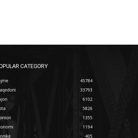
OPULAR CATEGORY
ajme
45784
aqedoni
33793
ajon
6102
ota
5826
pinion
1355
konomi
1194
onikë
405