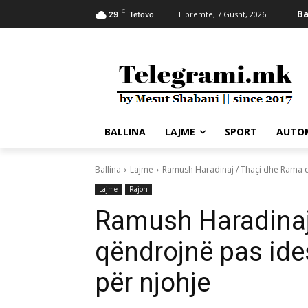
C
Ba
E premte, 7 Gusht, 2026
29
Tetovo
BALLINA
LAJME
SPORT
AUTO
Ballina
Lajme
Ramush Haradinaj / Thaçi dhe Rama q
Lajme
Rajon
Ramush Haradinaj
qëndrojnë pas ide
për njohje