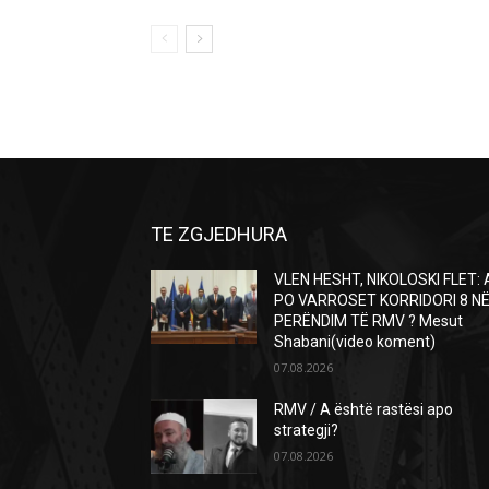
TE ZGJEDHURA
VLEN HESHT, NIKOLOSKI FLET: 
PO VARROSET KORRIDORI 8 N
PERËNDIM TË RMV ? Mesut
Shabani(video koment)
07.08.2026
RMV / A është rastësi apo
strategji?
07.08.2026