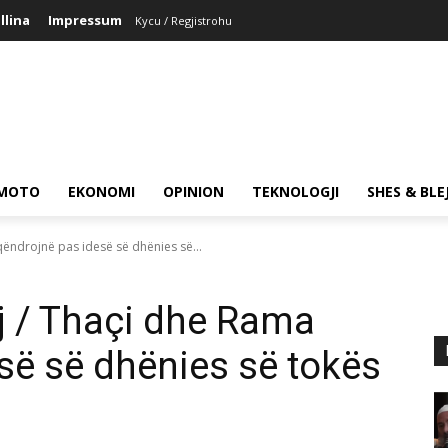
llina
Impressum
Kycu / Regjistrohu
MOTO
EKONOMI
OPINION
TEKNOLOGJI
SHES & BLE
ëndrojnë pas idesë së dhënies së...
 / Thaçi dhe Rama
së së dhënies së tokës