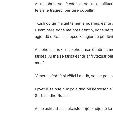
Ai ka pohuar se në çdo takime ka këshilluar
të sjellë tragjedi për tërë popullin.
“Kush do që ma qel temën e ndarjes, është a
E kam bërë edhe me presidentin, edhe në taki
agjendë e Rusisë, sepse ka agjendë për lëviz
Ai pohoi se nuk rrezikohen marrëdhëniet me
taksës. Ai tha se taksa është shfrytëzuar 
mua”.
“Amerika është si vëllai i madh, sepse po n
I pyetur se pse nuk po e dëgjon kërkesën e 
Serbisë dhe Rusisë.
Ai po ashtu tha se ekziston një bindje që k