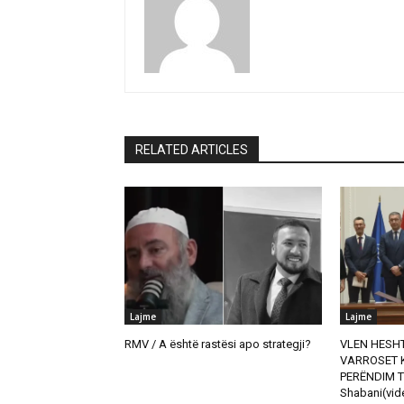
RELATED ARTICLES
Lajme
Lajme
RMV / A është rastësi apo strategji?
VLEN HESHT
VARROSET K
PERËNDIM T
Shabani(vid