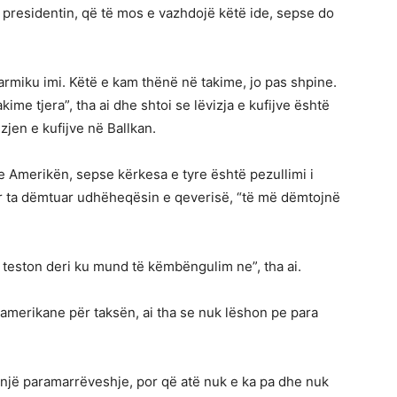
 presidentin, që të mos e vazhdojë këtë ide, sepse do
rmiku imi. Këtë e kam thënë në takime, jo pas shpine.
me tjera”, tha ai dhe shtoi se lëvizja e kufijve është
jen e kufijve në Ballkan.
 Amerikën, sepse kërkesa e tyre është pezullimi i
për ta dëmtuar udhëheqësin e qeverisë, “të më dëmtojnë
a teston deri ku mund të këmbëngulim ne”, tha ai.
amerikane për taksën, ai tha se nuk lëshon pe para
a një paramarrëveshje, por që atë nuk e ka pa dhe nuk