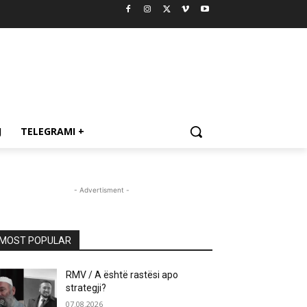
J
TELEGRAMI +
- Advertisment -
MOST POPULAR
RMV / A është rastësi apo
strategji?
07.08.2026