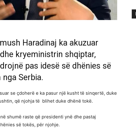
Ramush Haradinaj ka akuzuar
dhe kryeministrin shqiptar,
drojnë pas idesë së dhënies së
n nga Serbia.
ksuar se çdoherë e ka pasur një kusht të sinqertë, duke
shtin, që njohja të blihet duke dhënë tokë.
 në shumë raste që presidenti ynë dhe pastaj
hënies së tokës, për njohje.