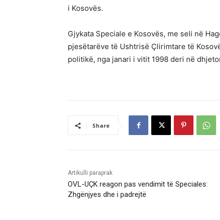
i Kosovës.
Gjykata Speciale e Kosovës, me seli në Hag
pjesëtarëve të Ushtrisë Çlirimtare të Kosov
politikë, nga janari i vitit 1998 deri në dhjeto
Share
Artikulli paraprak
OVL-UÇK reagon pas vendimit të Speciales:
Zhgënjyes dhe i padrejtë