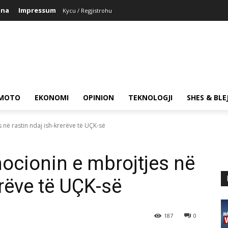
ina
Impressum
Kycu / Regjistrohu
MOTO
EKONOMI
OPINION
TEKNOLOGJI
SHES & BLE
 në rastin ndaj ish-krerëve të UÇK-së
mocionin e mbrojtjes në
erëve të UÇK-së
187
0