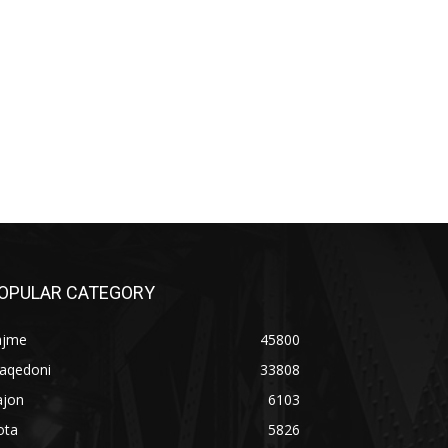
OPULAR CATEGORY
ajme
45800
aqedoni
33808
ajon
6103
ota
5826