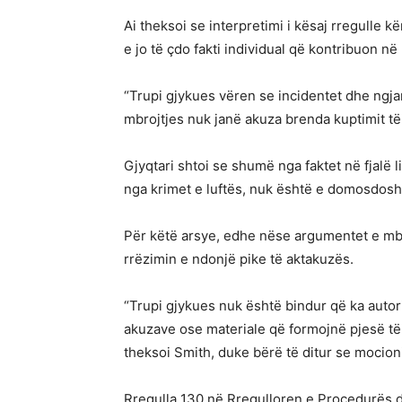
Ai theksoi se interpretimi i kësaj rregulle k
e jo të çdo fakti individual që kontribuon në
“Trupi gjykues vëren se incidentet dhe ngj
mbrojtjes nuk janë akuza brenda kuptimit të 
Gjyqtari shtoi se shumë nga faktet në fjalë 
nga krimet e luftës, nuk është e domosdoshm
Për këtë arsye, edhe nëse argumentet e mbr
rrëzimin e ndonjë pike të aktakuzës.
“Trupi gjykues nuk është bindur që ka autori
akuzave ose materiale që formojnë pjesë të 
theksoi Smith, duke bërë të ditur se mocioni
Rregulla 130 në Rregulloren e Procedurës 