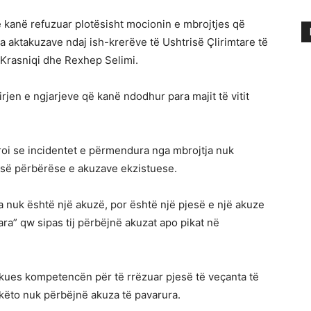
kanë refuzuar plotësisht mocionin e mbrojtjes që
a aktakuzave ndaj ish-krerëve të Ushtrisë Çlirimtare të
 Krasniqi dhe Rexhep Selimi.
irjen e ngjarjeve që kanë ndodhur para majit të vitit
aroi se incidentet e përmendura nga mbrojtja nuk
jesë përbërëse e akuzave ekzistuese.
a nuk është një akuzë, por është një pjesë e një akuze
ra” qw sipas tij përbëjnë akuzat apo pikat në
jykues kompetencën për të rrëzuar pjesë të veçanta të
këto nuk përbëjnë akuza të pavarura.