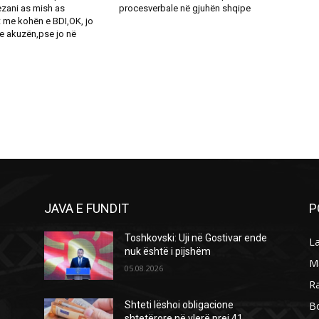
zani as mish as
procesverbale në gjuhën shqipe
 me kohën e BDI,OK, jo
 akuzën,pse jo në
JAVA E FUNDIT
P
Toshkovski: Uji në Gostivar ende
L
nuk është i pijshëm
M
05.08.2026
R
B
Shteti lëshoi obligacione
shtetërore në vlerë prej 41