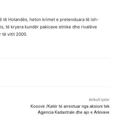
ë të Holandës, heton krimet e pretenduara të ish-
ës, të kryera kundër pakicave etnike dhe rivalëve
r të vitit 2000.
Artikulli tjetër
Kosovë /Katër të arrestuar nga aksioni tek
Agjencia Kadastrale dhe ajo e Arkivave