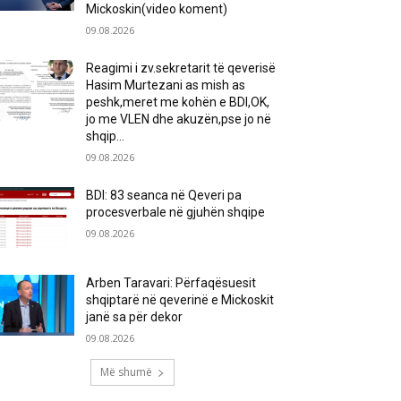
Mickoskin(video koment)
09.08.2026
Reagimi i zv.sekretarit të qeverisë
Hasim Murtezani as mish as
peshk,meret me kohën e BDI,OK,
jo me VLEN dhe akuzën,pse jo në
shqip...
09.08.2026
BDI: 83 seanca në Qeveri pa
procesverbale në gjuhën shqipe
09.08.2026
Arben Taravari: Përfaqësuesit
shqiptarë në qeverinë e Mickoskit
janë sa për dekor
09.08.2026
Më shumë