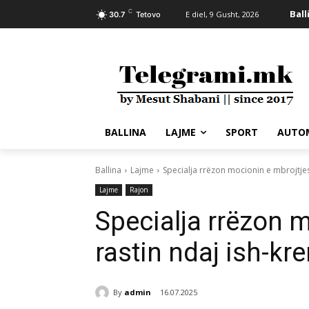
C
Ball
E diel, 9 Gusht, 2026
30.7
Tetovo
BALLINA
LAJME
SPORT
AUTO
Ballina
Lajme
Specialja rrëzon mocionin e mbrojtjes
Lajme
Rajon
Specialja rrëzon 
rastin ndaj ish-kr
By
admin
16.07.2025