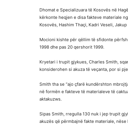
Dhomat e Specializuara të Kosovës në Hagë 
kërkonte heqjen e disa fakteve materiale ng
Kosovës, Hashim Thaçi, Kadri Veseli, Jakup
Mocioni kishte për qëllim të sfidonte përfsh
1998 dhe pas 20 qershorit 1999.
Kryetari i trupit gjykues, Charles Smith, sq
konsiderohen si akuza të veçanta, por si p
Smith tha se “ajo çfarë kundërshton mbrojtj
në formën e fakteve të materialeve të caktua
aktakuzws.
Sipas Smith, rregulla 130 nuk i jep trupit g
akuzës që përmbajnë fakte materiale, nëse 