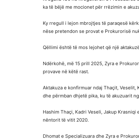
ka të bëjë me mocionet për rrëzimin e akuzav
Ky rregull i lejon mbrojtjes të paraqesë kë
nëse pretendon se provat e Prokurorisë nuk
Qëllimi është të mos lejohet që një aktakuzë
Ndërkohë, më 15 prill 2025, Zyra e Prokurori
provave në këtë rast.
Aktakuza e konfirmuar ndaj Thaçit, Veselit,
dhe përmban dhjetë pika, ku të akuzuarit ng
Hashim Thaçi, Kadri Veseli, Jakup Krasniq
nëntorit të vitit 2020.
Dhomat e Specializuara dhe Zyra e Prokuror