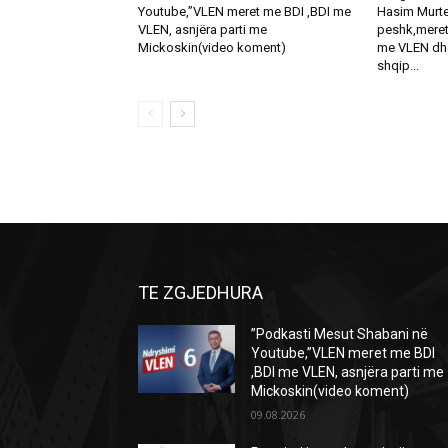
Youtube,”VLEN meret me BDI ,BDI me
Hasim Murte
VLEN, asnjëra parti me
peshk,meret
Mickoskin(video koment)
me VLEN dhe
shqip...
TE ZGJEDHURA
”Podkasti Mesut Shabani në
Youtube,”VLEN meret me BDI
,BDI me VLEN, asnjëra parti me
Mickoskin(video koment)
09.08.2026