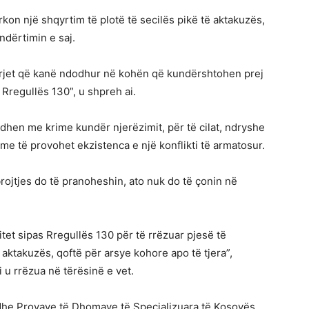
ërkon një shqyrtim të plotë të secilës pikë të aktakuzës,
 ndërtimin e saj.
arjet që kanë ndodhur në kohën që kundërshtohen prej
Rregullës 130”, u shpreh ai.
lidhen me krime kundër njerëzimit, për të cilat, ndryshe
e të provohet ekzistenca e një konflikti të armatosur.
ojtjes do të pranoheshin, ato nuk do të çonin në
tet sipas Rregullës 130 për të rrëzuar pjesë të
aktakuzës, qoftë për arsye kohore apo të tjera”,
 u rrëzua në tërësinë e vet.
dhe Provave të Dhomave të Specializuara të Kosovës