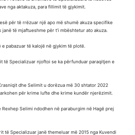
e nga aktakuza, para fillimit të gjykimit.
rkesë për të rrëzuar një apo më shumë akuza specifike
 janë të mjaftueshme për t’i mbështetur ato akuza.
 e pabazuar të kalojë në gjykim të plotë.
t të Specializuar njoftoi se ka përfunduar paraqitjen e
 Krasniqit dhe Selimit u dorëzua më 30 shtator 2022
arkohen për krime lufte dhe krime kundër njerëzimit.
i e Rexhep Selimi ndodhen në paraburgim në Hagë prej
it të Specializuar janë themeluar më 2015 nga Kuvendi