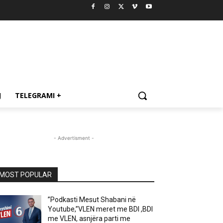
J
TELEGRAMI +
- Advertisment -
MOST POPULAR
”Podkasti Mesut Shabani në
Youtube,”VLEN meret me BDI ,BDI
me VLEN, asnjëra parti me