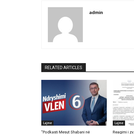
admin
RELATED ARTICLES
Lajme
Lajme
”Podkasti Mesut Shabani në
Reagimi i zv.