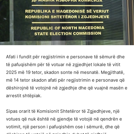
Afati i fundit për regjistrimin e personave të sëmurë dhe
të pafuqishëm për të votuar në zgjedhjet lokale të vitit
2025 më 19 tetor, skadon sonte në mesnatë. Megjithatë,
më 14 tetor skadon afati për regjistrimin e personave që
dëshirojnë të votojnë në zgjedhje dhe që vuajnë masën e
arrestit shtëpiak.
Sipas orarit të Komisionit Shtetëror të Zgjedhjeve, një
votues që nuk është në gjendje të votojë në qendrën e
votimit, një person i pafuqishëm ose i sëmurë, dhe që