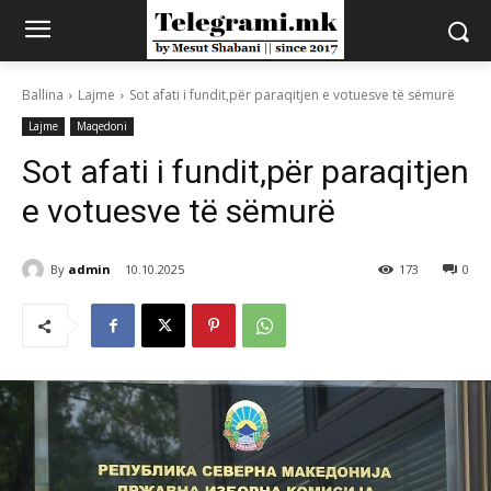
Ballina
Lajme
Sot afati i fundit,për paraqitjen e votuesve të sëmurë
Lajme
Maqedoni
Sot afati i fundit,për paraqitjen
e votuesve të sëmurë
By
admin
10.10.2025
173
0