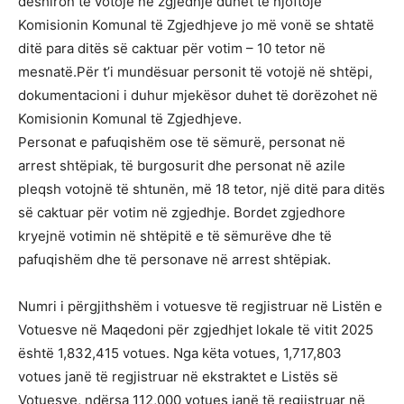
dëshiron të votojë në zgjedhje duhet të njoftojë
Komisionin Komunal të Zgjedhjeve jo më vonë se shtatë
ditë para ditës së caktuar për votim – 10 tetor në
mesnatë.Për t’i mundësuar personit të votojë në shtëpi,
dokumentacioni i duhur mjekësor duhet të dorëzohet në
Komisionin Komunal të Zgjedhjeve.
Personat e pafuqishëm ose të sëmurë, personat në
arrest shtëpiak, të burgosurit dhe personat në azile
pleqsh votojnë të shtunën, më 18 tetor, një ditë para ditës
së caktuar për votim në zgjedhje. Bordet zgjedhore
kryejnë votimin në shtëpitë e të sëmurëve dhe të
pafuqishëm dhe të personave në arrest shtëpiak.
Numri i përgjithshëm i votuesve të regjistruar në Listën e
Votuesve në Maqedoni për zgjedhjet lokale të vitit 2025
është 1,832,415 votues. Nga këta votues, 1,717,803
votues janë të regjistruar në ekstraktet e Listës së
Votuesve, ndërsa 112,000 votues janë të regjistruar në