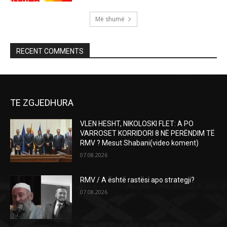
Më shumë
RECENT COMMENTS
TE ZGJEDHURA
VLEN HESHT, NIKOLOSKI FLET: A PO
VARROSET KORRIDORI 8 NË PERËNDIM TË
RMV ? Mesut Shabani(video koment)
07.08.2026
RMV / A është rastësi apo strategji?
07.08.2026