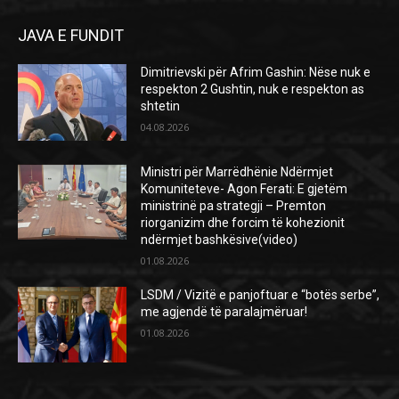
JAVA E FUNDIT
Dimitrievski për Afrim Gashin: Nëse nuk e
respekton 2 Gushtin, nuk e respekton as
shtetin
04.08.2026
Ministri për Marrëdhënie Ndërmjet
Komuniteteve- Agon Ferati: E gjetëm
ministrinë pa strategji – Premton
riorganizim dhe forcim të kohezionit
ndërmjet bashkësive(video)
01.08.2026
LSDM / Vizitë e panjoftuar e “botës serbe”,
me agjendë të paralajmëruar!
01.08.2026