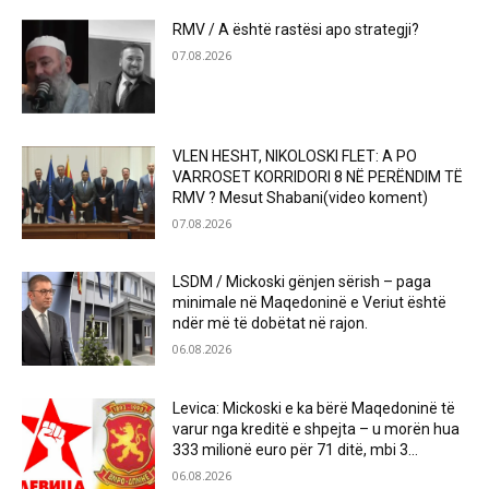
RMV / A është rastësi apo strategji?
07.08.2026
VLEN HESHT, NIKOLOSKI FLET: A PO
VARROSET KORRIDORI 8 NË PERËNDIM TË
RMV ? Mesut Shabani(video koment)
07.08.2026
LSDM / Mickoski gënjen sërish – paga
minimale në Maqedoninë e Veriut është
ndër më të dobëtat në rajon.
06.08.2026
Levica: Mickoski e ka bërë Maqedoninë të
varur nga kreditë e shpejta – u morën hua
333 milionë euro për 71 ditë, mbi 3...
06.08.2026