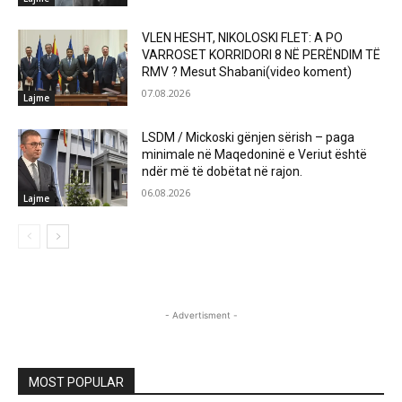
VLEN HESHT, NIKOLOSKI FLET: A PO
VARROSET KORRIDORI 8 NË PERËNDIM TË
RMV ? Mesut Shabani(video koment)
07.08.2026
Lajme
LSDM / Mickoski gënjen sërish – paga
minimale në Maqedoninë e Veriut është
ndër më të dobëtat në rajon.
06.08.2026
Lajme
- Advertisment -
MOST POPULAR