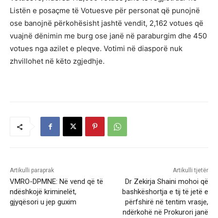
Listën e posaçme të Votuesve për personat që punojnë
ose banojnë përkohësisht jashtë vendit, 2,162 votues që
vuajnë dënimin me burg ose janë në paraburgim dhe 450
votues nga azilet e pleqve. Votimi në diasporë nuk
zhvillohet në këto zgjedhje.
Artikulli paraprak
Artikulli tjetër
VMRO-DPMNE: Në vend që të
Dr Zekirja Shaini mohoi që
ndëshkojë kriminelët,
bashkëshortja e tij të jetë e
gjyqësori u jep guxim
përfshirë në tentim vrasje,
ndërkohë në Prokurori janë