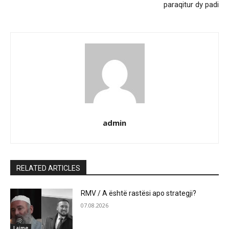
paraqitur dy padi
admin
RELATED ARTICLES
RMV / A është rastësi apo strategji?
07.08.2026
Lajme