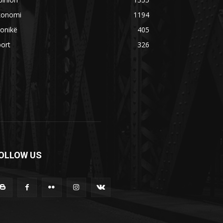
konomi
1194
onikë
405
ort
326
OLLOW US