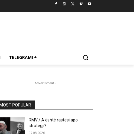
J
TELEGRAMI +
- Advertisment -
MOST POPULAR
RMV / A është rastësi apo
strategji?
07.08.2026