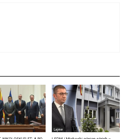
Lajme
, NIKOLOSKI FLET: A PO
LSDM / Mickoski gënjen sërish –