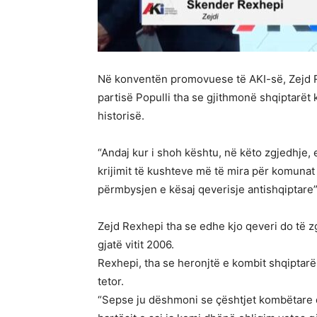
Në konventën promovuese të AKI-së, Zejd Re
partisë Populli tha se gjithmonë shqiptarët
historisë.
“Andaj kur i shoh kështu, në këto zgjedhje,
krijimit të kushteve më të mira për komuna
përmbysjen e kësaj qeverisje antishqiptare”
Zejd Rexhepi tha se edhe kjo qeveri do të
gjatë vitit 2006.
Rexhepi, tha se heronjtë e kombit shqiptarë 
tetor.
“Sepse ju dëshmoni se çështjet kombëtare d