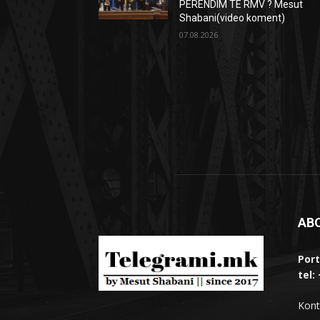
PERËNDIM TË RMV ? Mesut
Shabani(video koment)
07.08.2026
AB
Port
tel:
Kont