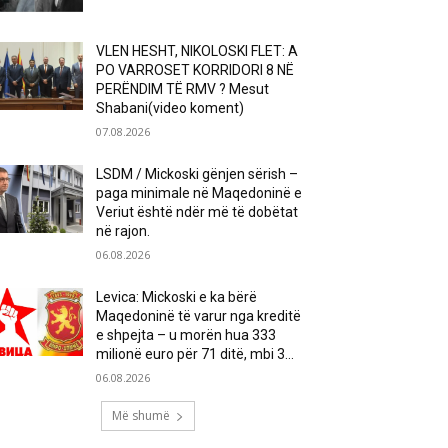
VLEN HESHT, NIKOLOSKI FLET: A
PO VARROSET KORRIDORI 8 NË
PERËNDIM TË RMV ? Mesut
Shabani(video koment)
07.08.2026
LSDM / Mickoski gënjen sërish –
paga minimale në Maqedoninë e
Veriut është ndër më të dobëtat
në rajon.
06.08.2026
Levica: Mickoski e ka bërë
Maqedoninë të varur nga kreditë
e shpejta – u morën hua 333
milionë euro për 71 ditë, mbi 3...
06.08.2026
Më shumë