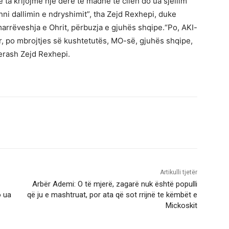
ë ta krijojmë një derë të madhe të cilën do ua sjellim
hni dallimin e ndryshimit”, tha Zejd Rexhepi, duke
arrëveshja e Ohrit, përbuzja e gjuhës shqipe.“Po, AKI-
ar, po mbrojtjes së kushtetutës, MO-së, gjuhës shqipe,
jerash Zejd Rexhepi.
Artikulli tjetër
Arbër Ademi: O të mjerë, zagarë nuk është populli
o ua
që ju e mashtruat, por ata që sot rrijnë te këmbët e
Mickoskit