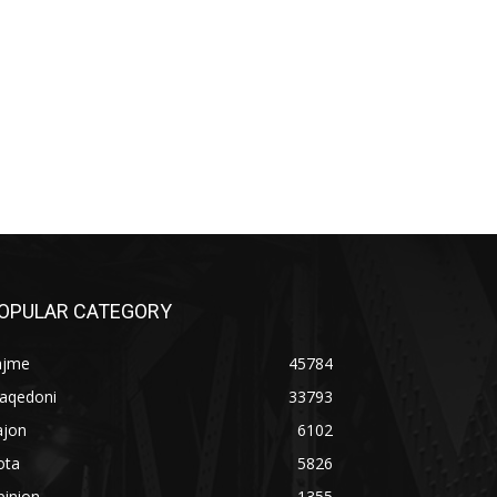
OPULAR CATEGORY
ajme
45784
aqedoni
33793
ajon
6102
ota
5826
pinion
1355