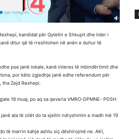
xhepi, kandidat për Qytetin e Shkupit dhe lider i
 kanë ditur që të rreshtohen në anën e duhur të
 edhe pse janë lokale, kanë interes të mbindërtimit dhe
t tona, por këto zgjedhje janë edhe referendum për
, tha Zejd Rexhepi.
 zgjate 18 muaj, po aq sa qeveria VMRO-DPMNE- PDSH
janë ata të cilët do ta sjellin ndryshimin e madh më 19
o të marrin kahje ashtu siç dëshirojmë ne. AKI,