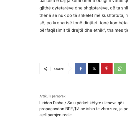
bartësit e saj ja kemi dhënë obligim vetes q
gjithë qytetarëve dhe shqiptarëve, që ta shi
thënë se nuk do të shkelet më kushtetuta, m
së, po krenarisë tonë dinjiteti tonë kombët
përfaqësimit të drejtë dhe etnik”, tha mes t
Share
Artikulli paraprak
Liridon Disha / Sa u përket këtyre ulëseve që i
propagandon ВРЕДИ se ishin të zbrazura, ja p
sjell pamjen reale