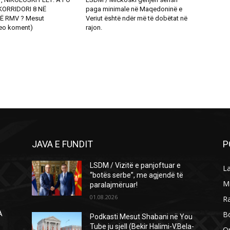
ORRIDORI 8 NË
paga minimale në Maqedoninë e
Ë RMV ? Mesut
Veriut është ndër më të dobëtat në
eo koment)
rajon.
JAVA E FUNDIT
P
LSDM / Vizitë e panjoftuar e
L
“botës serbe”, me agjendë të
M
paralajmëruar!
01.08.2026
R
B
A
Podkasti Mesut Shabani në You
Ë
Tube ju sjell (Bekir Halimi-V.Bela-
O