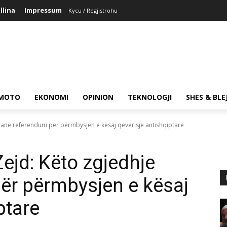
llina
Impressum
Kycu / Regjistrohu
MOTO
EKONOMI
OPINION
TEKNOLOGJI
SHES & BLE
janë referendum për përmbysjen e kësaj qeverisje antishqiptare
ejd: Këto zgjedhje
ër përmbysjen e kësaj
ptare