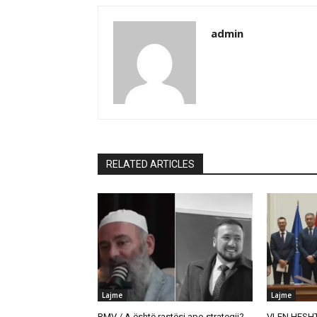
admin
RELATED ARTICLES
Lajme
Lajme
RMV / A është rastësi apo strategji?
VLEN HESHT