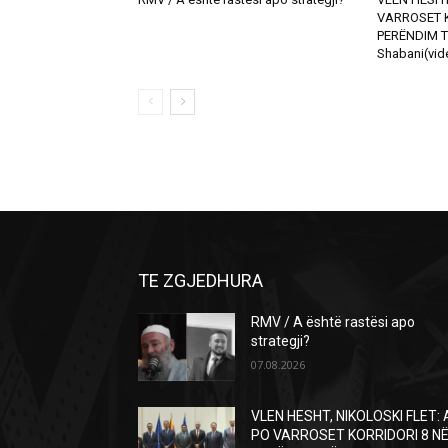
VARROSET K
PERËNDIM T
Shabani(vid
TE ZGJEDHURA
RMV / A është rastësi apo
strategji?
07.08.2026
VLEN HESHT, NIKOLOSKI FLET: 
PO VARROSET KORRIDORI 8 N