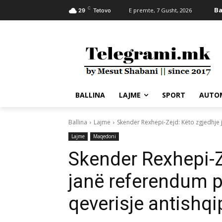
C
Ba
E premte, 7 Gusht, 2026
29
Tetovo
BALLINA
LAJME
SPORT
AUTO
Ballina
Lajme
Skender Rexhepi-Zejd: Këto zgjedhje 
Lajme
Maqedoni
Skender Rexhepi-Z
janë referendum p
qeverisje antishqi