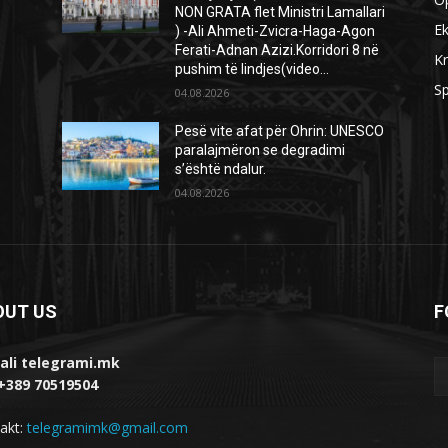
NON GRATA flet Ministri Lamallari
E
) -Ali Ahmeti-Zvicra-Haga-Agon
Ferati-Adnan Azizi.Korridori 8 në
Kr
pushim të lindjes(video...
Sp
04.08.2026
Pesë vite afat për Ohrin: UNESCO
paralajmëron se degradimi
s’është ndalur.
04.08.2026
OUT US
F
ali telegrami.mk
 +389 70519504
akt:
telegramimk@gmail.com