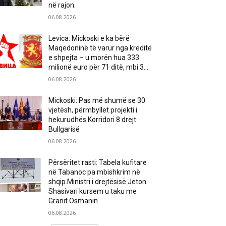
në rajon.
06.08.2026
Levica: Mickoski e ka bërë
Maqedoninë të varur nga kreditë
e shpejta – u morën hua 333
milionë euro për 71 ditë, mbi 3...
06.08.2026
Mickoski: Pas më shumë se 30
vjetësh, përmbyllet projekti i
hekurudhës Korridori 8 drejt
Bullgarisë
06.08.2026
Përsëritet rasti: Tabela kufitare
në Tabanoc pa mbishkrim në
shqip.Ministri i drejtësisë Jeton
Shasivari kursem u taku me
Granit Osmanin
06.08.2026