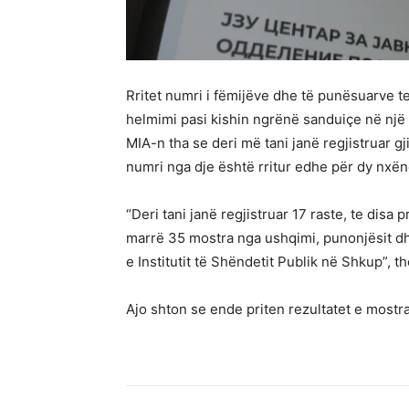
Rritet numri i fëmijëve dhe të punësuarve 
helmimi pasi kishin ngrënë sanduiçe në një
MIA-n tha se deri më tani janë regjistruar 
numri nga dje është rritur edhe për dy nxën
“Deri tani janë regjistruar 17 raste, te disa 
marrë 35 mostra nga ushqimi, punonjësit dh
e Institutit të Shëndetit Publik në Shkup”, t
Ajo shton se ende priten rezultatet e mostr