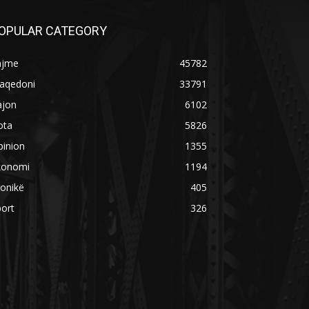
OPULAR CATEGORY
ajme
45782
aqedoni
33791
ajon
6102
ota
5826
pinion
1355
konomi
1194
onikë
405
ort
326