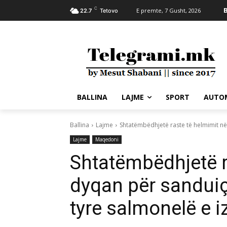
C
B
E premte, 7 Gusht, 2026
22.7
Tetovo
BALLINA
LAJME
SPORT
AUTO
Ballina
Lajme
Shtatëmbëdhjetë raste të helmimit në 
Lajme
Maqedoni
Shtatëmbëdhjetë r
dyqan për sanduiçë
tyre salmonelë e i