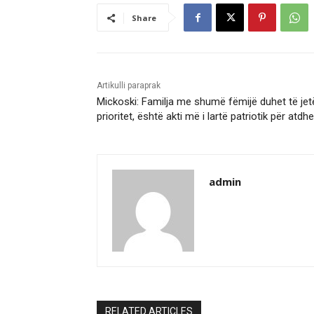
Share
Artikulli paraprak
Mickoski: Familja me shumë fëmijë duhet të jet
prioritet, është akti më i lartë patriotik për atdh
admin
RELATED ARTICLES