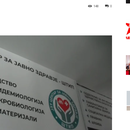
148
0