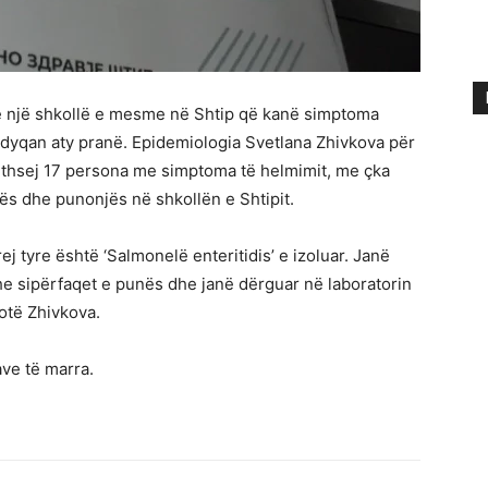
te një shkollë e mesme në Shtip që kanë simptoma
 dyqan aty pranë. Epidemiologia Svetlana Zhivkova për
gjithsej 17 persona me simptoma të helmimit, me çka
ës dhe punonjës në shkollën e Shtipit.
prej tyre është ‘Salmonelë enteritidis’ e izoluar. Janë
e sipërfaqet e punës dhe janë dërguar në laboratorin
hotë Zhivkova.
ave të marra.