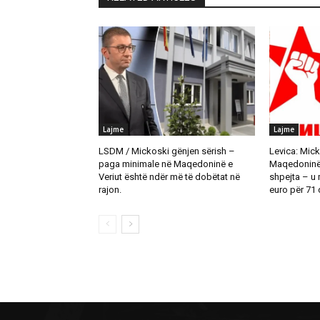
Lajme
Lajme
LSDM / Mickoski gënjen sërish –
Levica: Mick
paga minimale në Maqedoninë e
Maqedoninë t
Veriut është ndër më të dobëtat në
shpejta – u
rajon.
euro për 71 d