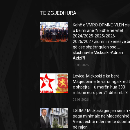
TE ZGJEDHURA
Kohë e VMRO-DPMNE-VLEN çis
u bë mi ane ?/ Edhe në vitet
2024/2025-2025/2026-
2026/2027 ,numri i nxënësve b
që ose shpërngulen ose …
slushnavte Mickoski-Adnan
Azizi?!
06.08.2026
Levica: Mickoski e ka bërë
Maqedoninë të varur nga kredi
e shpejta – u morën hua 333
milionë euro për 71 ditë, mbi 3..
06.08.2026
LSDM / Mickoski gënjen sërish 
paga minimale në Maqedoninë
Veriut është ndër më të dobëta
në rajon.