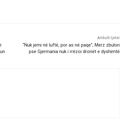
Artikulli tjetër
ë
“Nuk jemi në luftë, por as në paqe”, Merz zbulon
eun
pse Gjermania nuk i rrëzoi dronët e dyshimtë