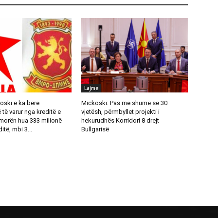
Lajme
oski e ka bërë
Mickoski: Pas më shumë se 30
ë varur nga kreditë e
vjetësh, përmbyllet projekti i
 morën hua 333 milionë
hekurudhës Korridori 8 drejt
itë, mbi 3...
Bullgarisë