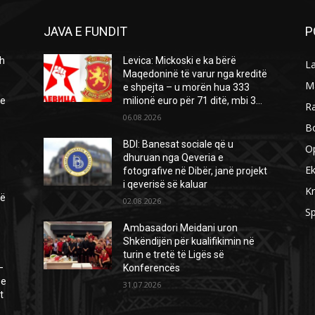
JAVA E FUNDIT
P
h
Levica: Mickoski e ka bërë
L
Maqedoninë të varur nga kreditë
M
e shpejta – u morën hua 333
ie
milionë euro për 71 ditë, mbi 3...
R
06.08.2026
B
BDI: Banesat sociale që u
O
dhuruan nga Qeveria e
E
fotografive në Dibër, janë projekt
i qeverisë së kaluar
Kr
të
02.08.2026
Sp
.
Ambasadori Meidani uron
Shkëndijën për kualifikimin në
turin e tretë të Ligës së
–
Konferencës
 e
31.07.2026
t