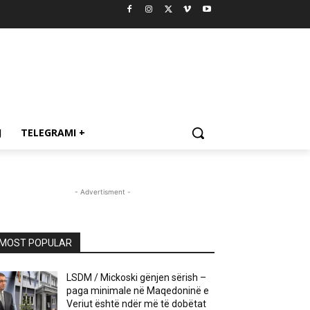
J
TELEGRAMI +
- Advertisment -
MOST POPULAR
LSDM / Mickoski gënjen sërish –
paga minimale në Maqedoninë e
Veriut është ndër më të dobëtat