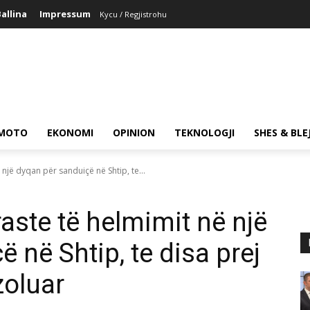
allina
Impressum
Kycu / Regjistrohu
MOTO
EKONOMI
OPINION
TEKNOLOGJI
SHES & BLE
një dyqan për sanduiçë në Shtip, te...
aste të helmimit në një
 në Shtip, te disa prej
zoluar