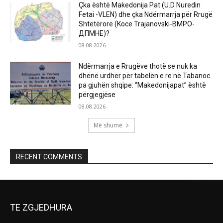
Çka është Makedonija Pat (U.D Nuredin
Fetai -VLEN) dhe çka Ndërmarrja për Rrugë
Shtetërore (Koce Trajanovski-ВМРО-
ДПМНЕ)?
08.08.2026
Ndërmarrja e Rrugëve thotë se nuk ka
dhënë urdhër për tabelën e re në Tabanoc
pa gjuhën shqipe: “Makedonijapat” është
përgjegjëse
08.08.2026
Më shumë
RECENT COMMENTS
TE ZGJEDHURA