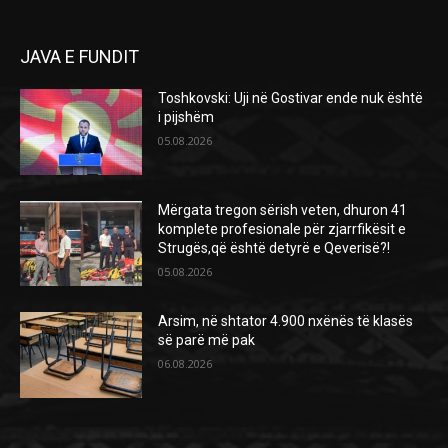
JAVA E FUNDIT
Toshkovski: Uji në Gostivar ende nuk është
i pijshëm
05.08.2026
Mërgata tregon sërish veten, dhuron 41
komplete profesionale për zjarrfikësit e
Strugës,që është detyrë e Qeverisë?!
05.08.2026
Arsim, në shtator 4.900 nxënës të klasës
së parë më pak
06.08.2026