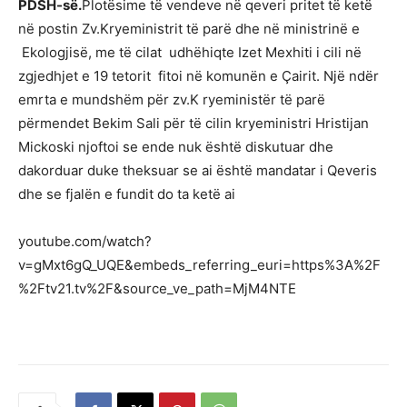
PDSH-së.
Plotësime të vendeve në qeveri pritet të ketë
në postin Zv.Kryeministrit të parë dhe në ministrinë e
Ekologjisë, me të cilat udhëhiqte Izet Mexhiti i cili në
zgjedhjet e 19 tetorit fitoi në komunën e Çairit. Një ndër
emrta e mundshëm për zv.K ryeministër të parë
përmendet Bekim Sali për të cilin kryeministri Hristijan
Mickoski njoftoi se ende nuk është diskutuar dhe
dakorduar duke theksuar se ai është mandatar i Qeveris
dhe se fjalën e fundit do ta ketë ai
youtube.com/watch?
v=gMxt6gQ_UQE&embeds_referring_euri=https%3A%2F
%2Ftv21.tv%2F&source_ve_path=MjM4NTE