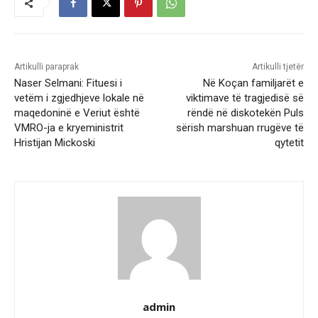
Artikulli paraprak
Artikulli tjetër
Naser Selmani: Fituesi i
Në Koçan familjarët e
vetëm i zgjedhjeve lokale në
viktimave të tragjedisë së
maqedoninë e Veriut është
rëndë në diskotekën Puls
VMRO-ja e kryeministrit
sërish marshuan rrugëve të
Hristijan Mickoski
qytetit
admin