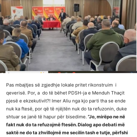
Pas mbajtjes së zgjedhje lokale pritet rikonstruim i
qeverisë. Por, a do të bëhet PDSH-ja e Menduh Thaçit
pjesë e ekzekutivit?! Imer Aliu nga kjo parti tha se ende
nuk ka ftesë, por që të njëjtën nuk do ta refuzonin, duke
shtuar se janë të hapur për bisedime.
“Jo, mirëpo ne në
fakt nuk do ta refuzojmë ftesën. Dialog apo debati më
saktë ne do ta zhvillojmë me secilin tash e tutje, përfshi