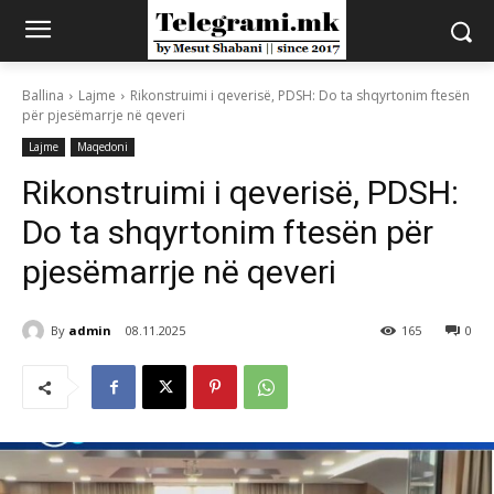
Ballina
Lajme
Rikonstruimi i qeverisë, PDSH: Do ta shqyrtonim ftesën
për pjesëmarrje në qeveri
Lajme
Maqedoni
Rikonstruimi i qeverisë, PDSH:
Do ta shqyrtonim ftesën për
pjesëmarrje në qeveri
By
admin
08.11.2025
165
0