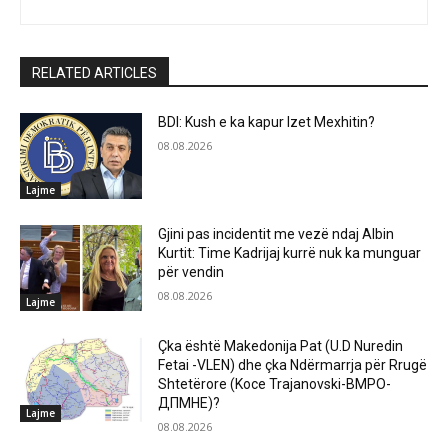
RELATED ARTICLES
BDI: Kush e ka kapur Izet Mexhitin?
08.08.2026
Lajme
Gjini pas incidentit me vezë ndaj Albin
Kurtit: Time Kadrijaj kurrë nuk ka munguar
për vendin
08.08.2026
Lajme
Çka është Makedonija Pat (U.D Nuredin
Fetai -VLEN) dhe çka Ndërmarrja për Rrugë
Shtetërore (Koce Trajanovski-ВМРО-
ДПМНЕ)?
Lajme
08.08.2026