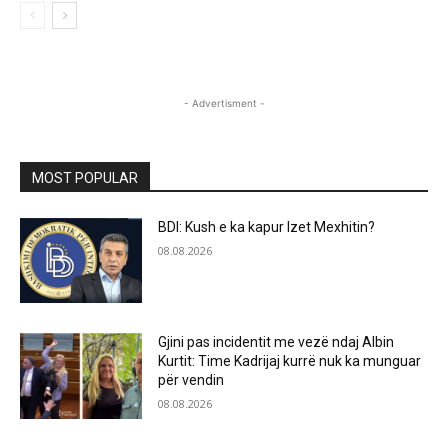
- Advertisment -
MOST POPULAR
BDI: Kush e ka kapur Izet Mexhitin?
08.08.2026
Gjini pas incidentit me vezë ndaj Albin
Kurtit: Time Kadrijaj kurrë nuk ka munguar
për vendin
08.08.2026