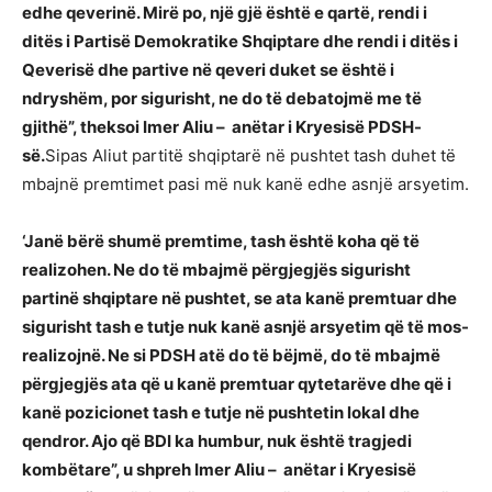
edhe qeverinë. Mirë po, një gjë është e qartë, rendi i
ditës i Partisë Demokratike Shqiptare dhe rendi i ditës i
Qeverisë dhe partive në qeveri duket se është i
ndryshëm, por sigurisht, ne do të debatojmë me të
gjithë”, theksoi Imer Aliu – anëtar i Kryesisë PDSH-
së.
Sipas Aliut partitë shqiptarë në pushtet tash duhet të
mbajnë premtimet pasi më nuk kanë edhe asnjë arsyetim.
‘Janë bërë shumë premtime, tash është koha që të
realizohen. Ne do të mbajmë përgjegjës sigurisht
partinë shqiptare në pushtet, se ata kanë premtuar dhe
sigurisht tash e tutje nuk kanë asnjë arsyetim që të mos-
realizojnë. Ne si PDSH atë do të bëjmë, do të mbajmë
përgjegjës ata që u kanë premtuar qytetarëve dhe që i
kanë pozicionet tash e tutje në pushtetin lokal dhe
qendror. Ajo që BDI ka humbur, nuk është tragjedi
kombëtare”, u shpreh Imer Aliu – anëtar i Kryesisë