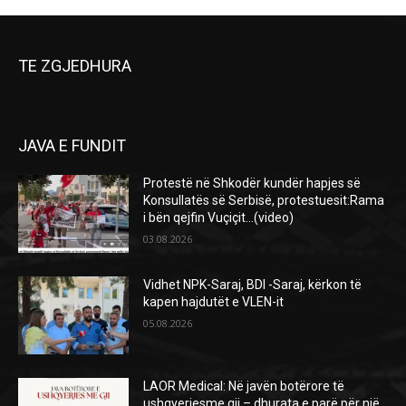
TE ZGJEDHURA
JAVA E FUNDIT
Protestë në Shkodër kundër hapjes së
Konsullatës së Serbisë, protestuesit:Rama
i bën qejfin Vuçiçit…(video)
03.08.2026
Vidhet NPK-Saraj, BDI -Saraj, kërkon të
kapen hajdutët e VLEN-it
05.08.2026
LAOR Medical: Në javën botërore të
ushqyerjesme gji – dhurata e parë për një