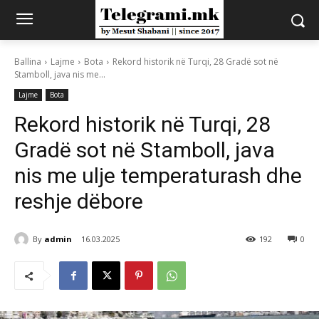
Ballina
Lajme
Bota
Rekord historik në Turqi, 28 Gradë sot në
Stamboll, java nis me...
Lajme
Bota
Rekord historik në Turqi, 28
Gradë sot në Stamboll, java
nis me ulje temperaturash dhe
reshje dëbore
By
admin
16.03.2025
192
0