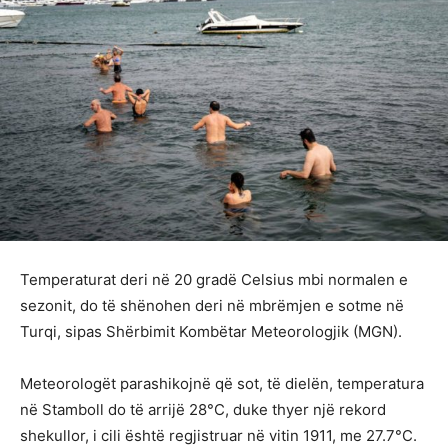
Temperaturat deri në 20 gradë Celsius mbi normalen e
sezonit, do të shënohen deri në mbrëmjen e sotme në
Turqi, sipas Shërbimit Kombëtar Meteorologjik (MGN).
Meteorologët parashikojnë që sot, të dielën, temperatura
në Stamboll do të arrijë 28°C, duke thyer një rekord
shekullor, i cili është regjistruar në vitin 1911, me 27.7°C.