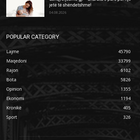
jetë të shëndetshme!
04.08.2026
POPULAR CATEGORY
Lajme
45790
Maqedoni
33799
Rajon
6102
Bota
5826
Opinion
1355
Ekonomi
1194
Kronikë
405
Sport
326