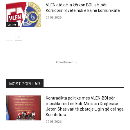
VLEN atë që ia kërkon BDI -së ,për
Korridorin 8,vetë nuk e ka në komunikatë…
07.08.2026
Lajme
- Advertisment -
MOST POPULAR
Kontradikta politike mes VLEN-BDI për
mbishkrimet në kufi .Ministri i Drejtësisë
Jeton Shasivari të zbatojë Ligjin që del nga
Kushtetuta.
07.08.2026