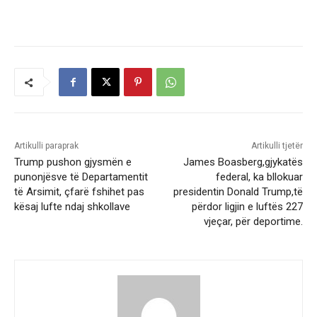
Artikulli paraprak
Artikulli tjetër
Trump pushon gjysmën e
James Boasberg,gjykatës
punonjësve të Departamentit
federal, ka bllokuar
të Arsimit, çfarë fshihet pas
presidentin Donald Trump,të
kësaj lufte ndaj shkollave
përdor ligjin e luftës 227
vjeçar, për deportime.