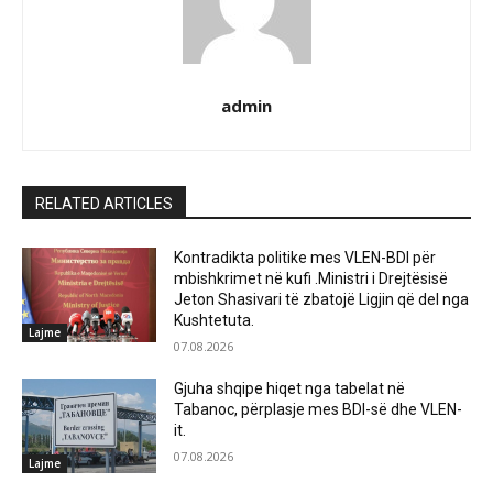
admin
RELATED ARTICLES
Kontradikta politike mes VLEN-BDI për
mbishkrimet në kufi .Ministri i Drejtësisë
Jeton Shasivari të zbatojë Ligjin që del nga
Kushtetuta.
Lajme
07.08.2026
Gjuha shqipe hiqet nga tabelat në
Tabanoc, përplasje mes BDI-së dhe VLEN-
it.
07.08.2026
Lajme