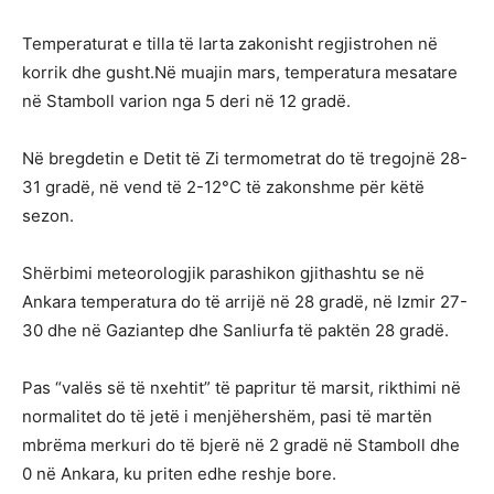
Temperaturat e tilla të larta zakonisht regjistrohen në
korrik dhe gusht.Në muajin mars, temperatura mesatare
në Stamboll varion nga 5 deri në 12 gradë.
Në bregdetin e Detit të Zi termometrat do të tregojnë 28-
31 gradë, në vend të 2-12°C të zakonshme për këtë
sezon.
Shërbimi meteorologjik parashikon gjithashtu se në
Ankara temperatura do të arrijë në 28 gradë, në Izmir 27-
30 dhe në Gaziantep dhe Sanliurfa të paktën 28 ​​gradë.
Pas “valës së të nxehtit” të papritur të marsit, rikthimi në
normalitet do të jetë i menjëhershëm, pasi të martën
mbrëma merkuri do të bjerë në 2 gradë në Stamboll dhe
0 në Ankara, ku priten edhe reshje bore.