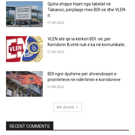
Gjuha shqipe hiqet nga tabelat në
Tabanoc, përplasje mes BDI-së dhe VLEN-
it.
07.08.2026
VLEN atë që ia kërkon BDI -së ,për
Korridorin 8,vetë nuk e ka në komunikatë…
07.08.2026
BDI ngre dyshime për zhvendosjen e
prioriteteve në ndërtimin e korridoreve
07.08.2026
Më shumë
RECENT COMMENTS