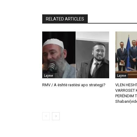
RELATED ARTICLES
Lajme
Lajme
RMV / A është rastësi apo strategji?
VLEN HESHT
VARROSET K
PERËNDIM T
Shabani(vid