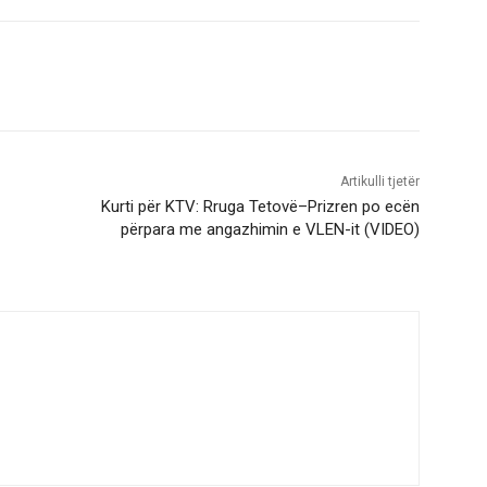
Artikulli tjetër
Kurti për KTV: Rruga Tetovë–Prizren po ecën
përpara me angazhimin e VLEN-it (VIDEO)