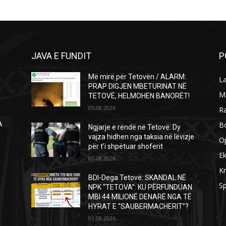
JAVA E FUNDIT
P
Më mirë për Tetovën / ALARM:
L
PRAP DIGJEN MBETURINAT NË
M
TETOVË, HELMOHEN BANORËT!
05.08.2026
R
B
A
Ngjarje e rëndë në Tetovë: Dy
Ë
vajza hidhen nga taksia në lëvizje
O
për t’i shpëtuar shoferit
E
05.08.2026
Kr
BDI-Dega Tetovë: SKANDAL NË
Sp
NPK “TETOVA”: KU PËRFUNDUAN
MBI 44 MILIONË DENARË NGA TË
HYRAT E “SAUBERMACHERIT”?
01.08.2026