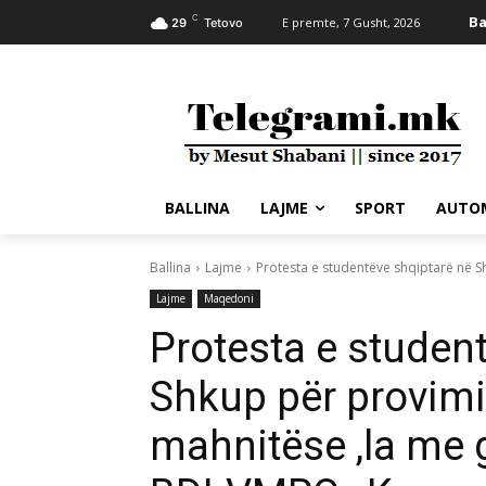
C
Ba
E premte, 7 Gusht, 2026
29
Tetovo
BALLINA
LAJME
SPORT
AUTO
Ballina
Lajme
Protesta e studentëve shqiptarë në S
Lajme
Maqedoni
Protesta e studen
Shkup për provimi
mahnitëse ,la me 