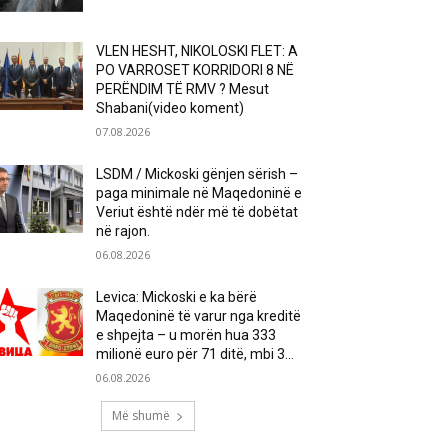
VLEN HESHT, NIKOLOSKI FLET: A
PO VARROSET KORRIDORI 8 NË
PERËNDIM TË RMV ? Mesut
Shabani(video koment)
07.08.2026
LSDM / Mickoski gënjen sërish –
paga minimale në Maqedoninë e
Veriut është ndër më të dobëtat
në rajon.
06.08.2026
Levica: Mickoski e ka bërë
Maqedoninë të varur nga kreditë
e shpejta – u morën hua 333
milionë euro për 71 ditë, mbi 3...
06.08.2026
Më shumë