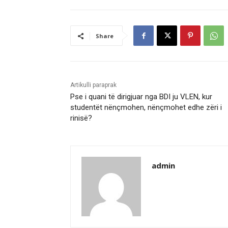
Share
Artikulli paraprak
Pse i quani të dirigjuar nga BDI ju VLEN, kur
studentët nënçmohen, nënçmohet edhe zëri i
rinisë?
admin