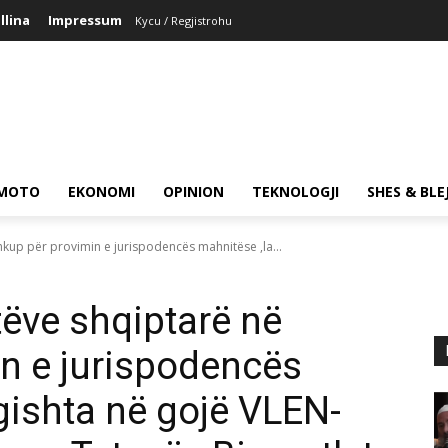
llina
Impressum
Kycu / Regjistrohu
MOTO
EKONOMI
OPINION
TEKNOLOGJI
SHES & BLE
hkup për provimin e jurispodencës mahnitëse ,la...
tëve shqiptarë në
n e jurispodencës
gishta në gojë VLEN-