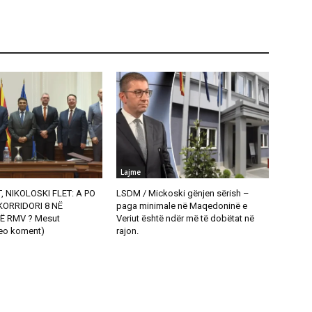
Lajme
, NIKOLOSKI FLET: A PO
LSDM / Mickoski gënjen sërish –
ORRIDORI 8 NË
paga minimale në Maqedoninë e
Ë RMV ? Mesut
Veriut është ndër më të dobëtat në
eo koment)
rajon.