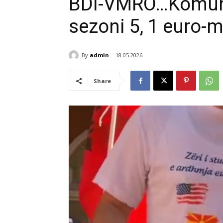
BDI-VMRO…Komuna 
sezoni 5, 1 euro-
By
admin
18.05.2026
Share