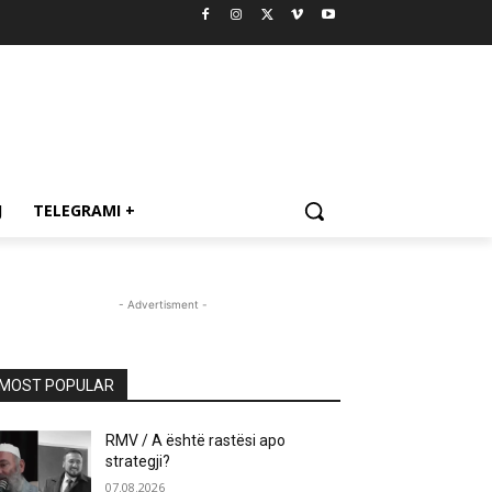
J
TELEGRAMI +
- Advertisment -
MOST POPULAR
RMV / A është rastësi apo
strategji?
07.08.2026