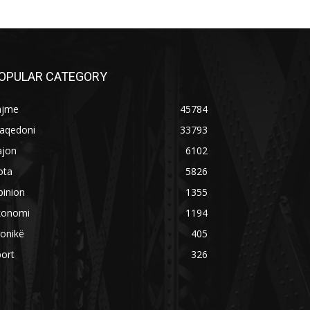
OPULAR CATEGORY
ajme
45784
aqedoni
33793
ajon
6102
ota
5826
pinion
1355
konomi
1194
onikë
405
ort
326