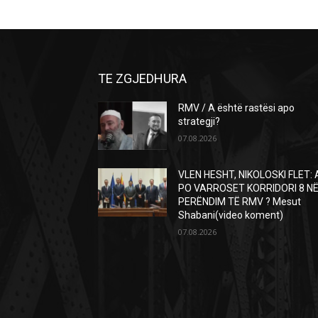
TE ZGJEDHURA
RMV / A është rastësi apo
strategji?
07.08.2026
VLEN HESHT, NIKOLOSKI FLET: 
PO VARROSET KORRIDORI 8 N
PERËNDIM TË RMV ? Mesut
Shabani(video koment)
07.08.2026