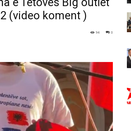
e Tetovës Big outlet
m2 (video koment )
94
0