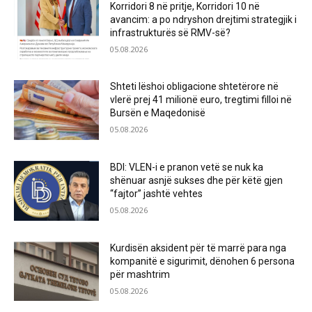
Korridori 8 në pritje, Korridori 10 në
avancim: a po ndryshon drejtimi strategjik i
infrastrukturës së RMV-së?
05.08.2026
Shteti lëshoi obligacione shtetërore në
vlerë prej 41 milionë euro, tregtimi filloi në
Bursën e Maqedonisë
05.08.2026
BDI: VLEN-i e pranon vetë se nuk ka
shënuar asnjë sukses dhe për këtë gjen
“fajtor” jashtë vehtes
05.08.2026
Kurdisën aksident për të marrë para nga
kompanitë e sigurimit, dënohen 6 persona
për mashtrim
05.08.2026