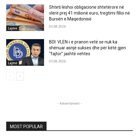
Shteti lëshoi obligacione shtetërore në
vlerë prej 41 milionë euro, tregtimi filloi në
Bursën e Maqedonisë
05.08.2026
Lajme
BDI: VLEN-i e pranon vetë se nuk ka
shënuar asnjë sukses dhe për këtë gjen
“fajtor” jashtë vehtes
05.08.2026
Lajme
- Advertisment -
MOST POPULAR