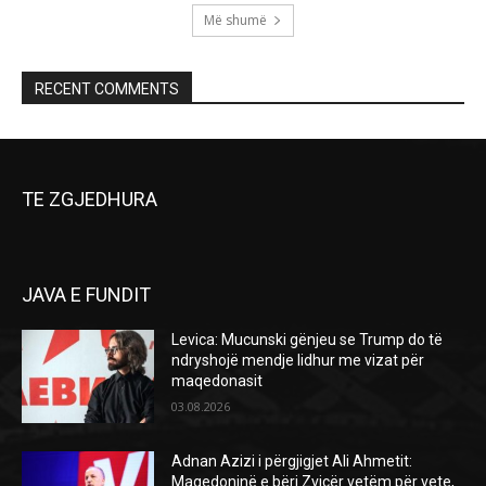
Më shumë
RECENT COMMENTS
TE ZGJEDHURA
JAVA E FUNDIT
Levica: Mucunski gënjeu se Trump do të
ndryshojë mendje lidhur me vizat për
maqedonasit
03.08.2026
Adnan Azizi i përgjigjet Ali Ahmetit:
Maqedoninë e bëri Zvicër vetëm për vete,