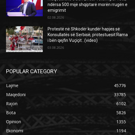
ndërsa 500 mijë shqiptarë morën rrugën e
emigrimit
02.08.2026
Protestë në Shkodër kundër hapjes së
Konsullatës së Serbisë, protestuesit:Rama
i bën qejfin Vuçiçit…(video)
03.08.2026
POPULAR CATEGORY
Lajme
45776
Maqedoni
33785
Rajon
6102
Bota
5826
Opinion
1355
Ekonomi
1194