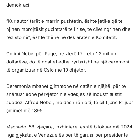
demokraci.
“Kur autoritarët e marrin pushtetin, është jetike që të
njihen mbrojtësit guximtarë të lirisë, të cilët ngrihen dhe
rezistojnë”, është thënë në deklaratën e Komitetit.
Çmimi Nobel për Paqe, në vlerë të rreth 1.2 milion
dollarëve, do të ndahet edhe zyrtarisht në një ceremoni
të organizuar në Oslo më 10 dhjetor.
Ceremonia mbahet gjithmonë në datën e njëjtë, për të
shënuar edhe përvjetorin e vdekjes së industrialistit
suedez, Alfred Nobel, me dëshirën e tij të cilit janë krijuar
çmimet më 1895.
Machado, 58-vjeçare, inxhiniere, është bllokuar më 2024
nga gjykatat e Venezuelës për të garuar për presidente