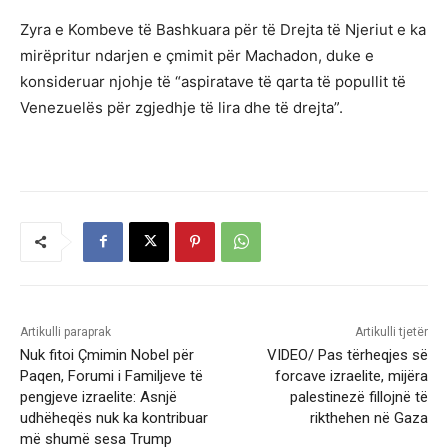
Zyra e Kombeve të Bashkuara për të Drejta të Njeriut e ka
mirëpritur ndarjen e çmimit për Machadon, duke e
konsideruar njohje të “aspiratave të qarta të popullit të
Venezuelës për zgjedhje të lira dhe të drejta”.
Artikulli paraprak
Artikulli tjetër
Nuk fitoi Çmimin Nobel për
VIDEO/ Pas tërheqjes së
Paqen, Forumi i Familjeve të
forcave izraelite, mijëra
pengjeve izraelite: Asnjë
palestinezë fillojnë të
udhëheqës nuk ka kontribuar
rikthehen në Gaza
më shumë sesa Trump