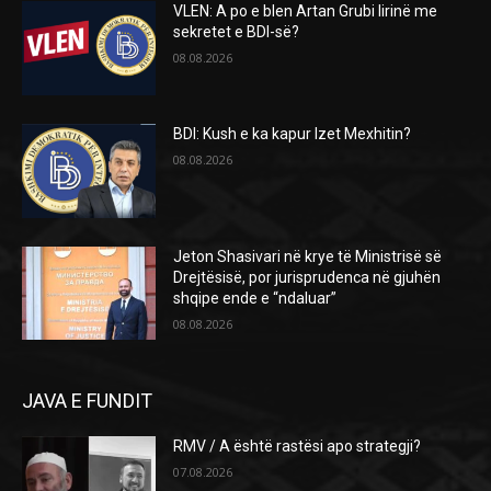
VLEN: A po e blen Artan Grubi lirinë me
sekretet e BDI-së?
08.08.2026
BDI: Kush e ka kapur Izet Mexhitin?
08.08.2026
Jeton Shasivari në krye të Ministrisë së
Drejtësisë, por jurisprudenca në gjuhën
shqipe ende e “ndaluar”
08.08.2026
JAVA E FUNDIT
RMV / A është rastësi apo strategji?
07.08.2026