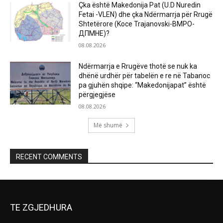
Çka është Makedonija Pat (U.D Nuredin
Fetai -VLEN) dhe çka Ndërmarrja për Rrugë
Shtetërore (Koce Trajanovski-ВМРО-
ДПМНЕ)?
08.08.2026
Ndërmarrja e Rrugëve thotë se nuk ka
dhënë urdhër për tabelën e re në Tabanoc
pa gjuhën shqipe: “Makedonijapat” është
përgjegjëse
08.08.2026
Më shumë
RECENT COMMENTS
TE ZGJEDHURA