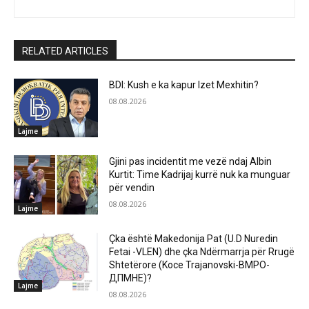
RELATED ARTICLES
BDI: Kush e ka kapur Izet Mexhitin?
08.08.2026
Lajme
Gjini pas incidentit me vezë ndaj Albin
Kurtit: Time Kadrijaj kurrë nuk ka munguar
për vendin
08.08.2026
Lajme
Çka është Makedonija Pat (U.D Nuredin
Fetai -VLEN) dhe çka Ndërmarrja për Rrugë
Shtetërore (Koce Trajanovski-ВМРО-
ДПМНЕ)?
Lajme
08.08.2026