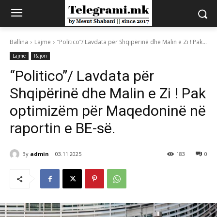
Ballina
Lajme
“Politico”/ Lavdata për Shqipërinë dhe Malin e Zi ! Pak...
Lajme
Rajon
“Politico”/ Lavdata për
Shqipërinë dhe Malin e Zi ! Pak
optimizëm për Maqedoninë në
raportin e BE-së.
By
admin
03.11.2025
183
0