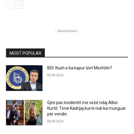
- Advertisment -
MOST POPULAR
BDI: Kush e ka kapur Izet Mexhitin?
08.08.2026
Gjini pas incidentit me vezë ndaj Albin
Kurtit: Time Kadrijaj kurrë nuk ka munguar
për vendin
08.08.2026