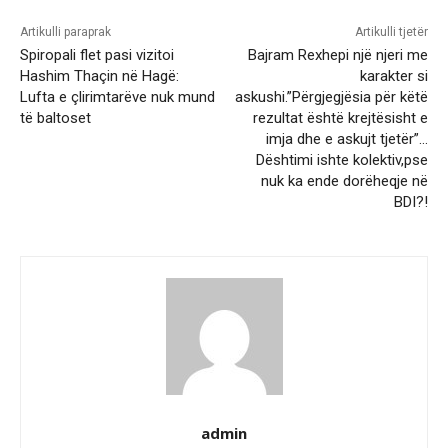
Artikulli paraprak
Artikulli tjetër
Spiropali flet pasi vizitoi
Bajram Rexhepi një njeri me
Hashim Thaçin në Hagë:
karakter si
Lufta e çlirimtarëve nuk mund
askushi.”Përgjegjësia për këtë
të baltoset
rezultat është krejtësisht e
imja dhe e askujt tjetër”…
Dështimi ishte kolektiv,pse
nuk ka ende dorëheqje në
BDI?!
admin