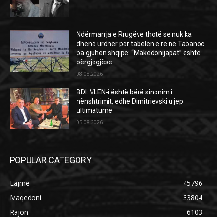
Ndërmarrja e Rrugëve thotë se nuk ka
dhënë urdhër për tabelën e re në Tabanoc
pa gjuhën shqipe: “Makedonijapat” është
përgjegjëse
08.08.2026
BDI: VLEN-i është bërë sinonim i
nënshtrimit, edhe Dimitrievski u jep
ultimatume
05.08.2026
POPULAR CATEGORY
Lajme
45796
Maqedoni
33804
Rajon
6103