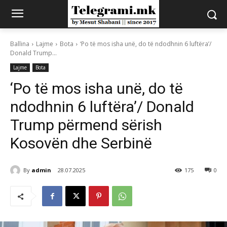
Ballina
Lajme
Bota
‘Po të mos isha unë, do të ndodhnin 6 luftëra’/
Donald Trump...
Lajme
Bota
‘Po të mos isha unë, do të
ndodhnin 6 luftëra’/ Donald
Trump përmend sërish
Kosovën dhe Serbinë
By
admin
28.07.2025
175
0