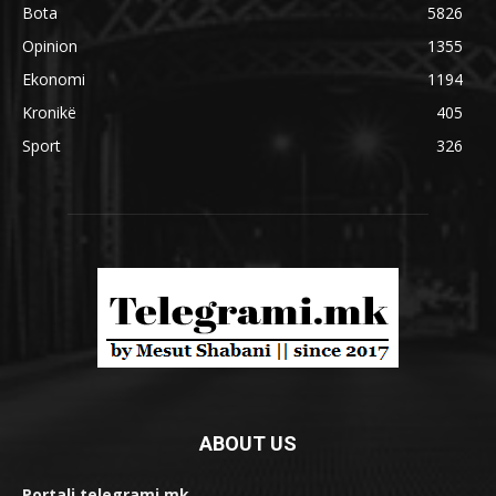
Bota
5826
Opinion
1355
Ekonomi
1194
Kronikë
405
Sport
326
ABOUT US
Portali telegrami.mk