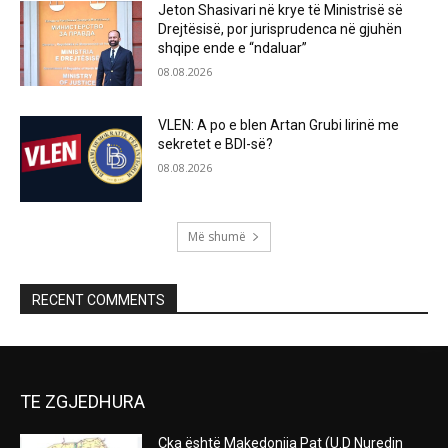
Jeton Shasivari në krye të Ministrisë së
Drejtësisë, por jurisprudenca në gjuhën
shqipe ende e “ndaluar”
08.08.2026
VLEN: A po e blen Artan Grubi lirinë me
sekretet e BDI-së?
08.08.2026
Më shumë
RECENT COMMENTS
TE ZGJEDHURA
Çka është Makedonija Pat (U.D Nuredin