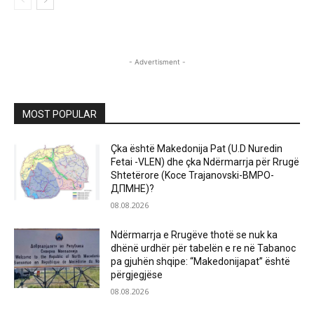
- Advertisment -
MOST POPULAR
Çka është Makedonija Pat (U.D Nuredin
Fetai -VLEN) dhe çka Ndërmarrja për Rrugë
Shtetërore (Koce Trajanovski-ВМРО-
ДПМНЕ)?
08.08.2026
Ndërmarrja e Rrugëve thotë se nuk ka
dhënë urdhër për tabelën e re në Tabanoc
pa gjuhën shqipe: “Makedonijapat” është
përgjegjëse
08.08.2026