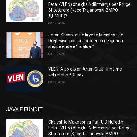
Fetai -VLEN) dhe çka Ndërmarrja për Rrugë
Shtetërore (Koce Trajanovski-ВМРО-
ДПМНЕ)?
08.08.2026
Jeton Shasivari në krye të Ministrisë së
Drejtësisë, por jurisprudenca në gjuhën
shqipe ende e “ndaluar”
08.08.2026
VLEN: A po e blen Artan Grubi lirinë me
sekretet e BDI-së?
08.08.2026
JAVA E FUNDIT
Çka është Makedonija Pat (U.D Nuredin
Fetai -VLEN) dhe çka Ndërmarrja për Rrugë
Shtetërore (Koce Trajanovski-ВМРО-