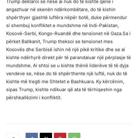
Trump deklaroi se nëse ai nuk do të kishte qenë i
angazhuar në skenën ndërkombëtare, do të kishin
shpërthyer gjashtë luftëra nëpër botë, duke përmendur
si shembuj konfliktet e mundshme në Indi-Pakistan,
Kosovë-Serbi, Kongo-Ruandë dhe tensionet në Gaza.Sa i
përket Ballkanit, Trump theksoi se tensionet mes
Kosovës dhe Serbisë ishin në një pikë kritike dhe se ai
kishte ndërhyrë direkt për të parandaluar një përplasje të
mundshme. Ai shtoi se u kishte thënë liderëve të të dyja
vendeve se, nëse do të shpërthente një luftë, nuk do të
kishte më tregti me Shtetet e Bashkuara. Ky kërcënim,
sipas Trump, kishte ndikuar që ata të tërhiqeshin nga
përshkallëzimi i konfliktit.