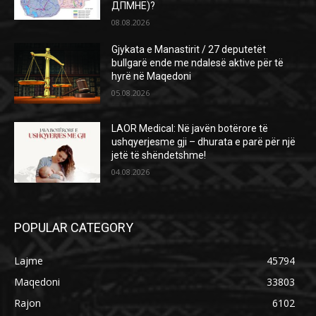
ДПМНЕ)?
08.08.2026
Gjykata e Manastirit / 27 deputetët
bullgarë ende me ndalesë aktive për të
hyrë në Maqedoni
05.08.2026
LAOR Medical: Në javën botërore të
ushqyerjesme gji – dhurata e parë për një
jetë të shëndetshme!
04.08.2026
POPULAR CATEGORY
Lajme
45794
Maqedoni
33803
Rajon
6102