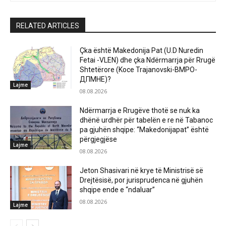
RELATED ARTICLES
Çka është Makedonija Pat (U.D Nuredin
Fetai -VLEN) dhe çka Ndërmarrja për Rrugë
Shtetërore (Koce Trajanovski-ВМРО-
ДПМНЕ)?
Lajme
08.08.2026
Ndërmarrja e Rrugëve thotë se nuk ka
dhënë urdhër për tabelën e re në Tabanoc
pa gjuhën shqipe: “Makedonijapat” është
përgjegjëse
Lajme
08.08.2026
Jeton Shasivari në krye të Ministrisë së
Drejtësisë, por jurisprudenca në gjuhën
shqipe ende e “ndaluar”
08.08.2026
Lajme