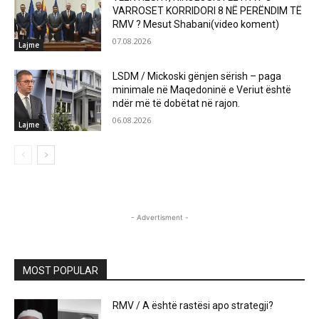
VARROSET KORRIDORI 8 NË PERËNDIM TË
RMV ? Mesut Shabani(video koment)
07.08.2026
Lajme
LSDM / Mickoski gënjen sërish – paga
minimale në Maqedoninë e Veriut është
ndër më të dobëtat në rajon.
06.08.2026
Lajme
- Advertisment -
MOST POPULAR
RMV / A është rastësi apo strategji?