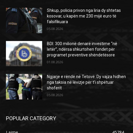
Shkup, policia privon nga liria dy shtetas
kosovar, u kapën me 230 mijë euro të
falsifikuara
05.08.2026
BDI: 300 milionë denarë investime “në
letër”, ndërsa shkurtohen fondet për
programet preventive shëndetësore
01.08.2026
Ngjarje e rëndë në Tetovë: Dy vajza hidhen
nga taksia në lëvizje për t’i shpëtuar
shoferit
05.08.2026
POPULAR CATEGORY
Lajme
45784