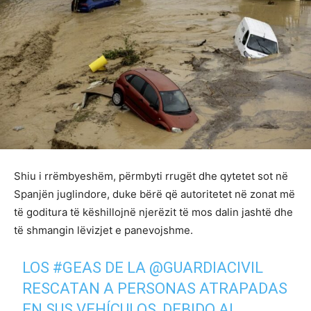
Shiu i rrëmbyeshëm, përmbyti rrugët dhe qytetet sot në
Spanjën juglindore, duke bërë që autoritetet në zonat më
të goditura të këshillojnë njerëzit të mos dalin jashtë dhe
të shmangin lëvizjet e panevojshme.
LOS
#GEAS
DE LA
@GUARDIACIVIL
RESCATAN A PERSONAS ATRAPADAS
EN SUS VEHÍCULOS, DEBIDO AL