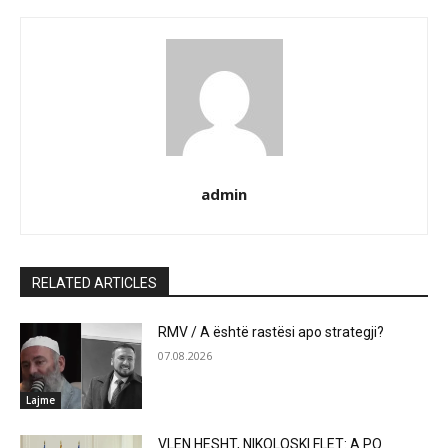
admin
RELATED ARTICLES
RMV / A është rastësi apo strategji?
07.08.2026
Lajme
VLEN HESHT, NIKOLOSKI FLET: A PO