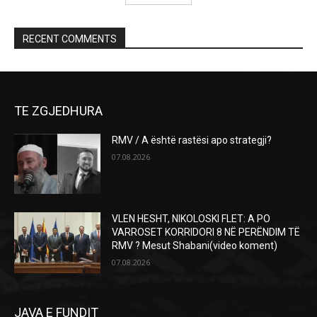
RECENT COMMENTS
TE ZGJEDHURA
RMV / A është rastësi apo strategji?
07.08.2026
VLEN HESHT, NIKOLOSKI FLET: A PO
VARROSET KORRIDORI 8 NË PERËNDIM TË
RMV ? Mesut Shabani(video koment)
07.08.2026
JAVA E FUNDIT