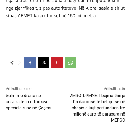
nga shtrati dhe 14 persona u detyruan të shpëtoheshin
nga zjarrfikësit, sipas autoriteteve. Në Alora, sasia e shiut
sipas AEMET ka arritur sot në 160 milimetra.
Artikulli paraprak
Artikulli tjetër
Sulm me dronë në
VMRO-DPMNE: I bëjmë thirrje
universitetin e forcave
Prokurorisë të hetojë se në
speciale ruse në Çeçeni
xhepin e kujt përfunduan tre
milionë euro të parapara në
MEPSO