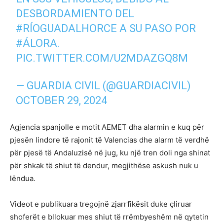
DESBORDAMIENTO DEL
#RÍOGUADALHORCE
A SU PASO POR
#ÁLORA
.
PIC.TWITTER.COM/U2MDAZGQ8M
— GUARDIA CIVIL (@GUARDIACIVIL)
OCTOBER 29, 2024
Agjencia spanjolle e motit AEMET dha alarmin e kuq për
pjesën lindore të rajonit të Valencias dhe alarm të verdhë
për pjesë të Andaluzisë në jug, ku një tren doli nga shinat
për shkak të shiut të dendur, megjithëse askush nuk u
lëndua.
Videot e publikuara tregojnë zjarrfikësit duke çliruar
shoferët e bllokuar mes shiut të rrëmbyeshëm në qytetin