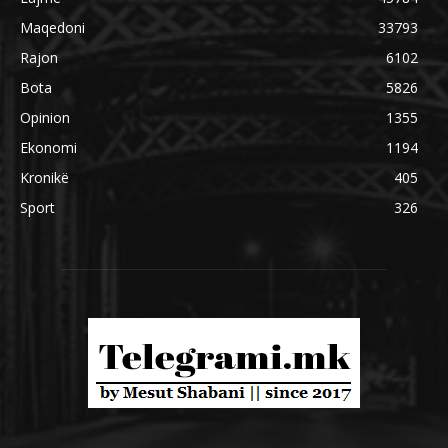
Maqedoni
33793
Rajon
6102
Bota
5826
Opinion
1355
Ekonomi
1194
Kronikë
405
Sport
326