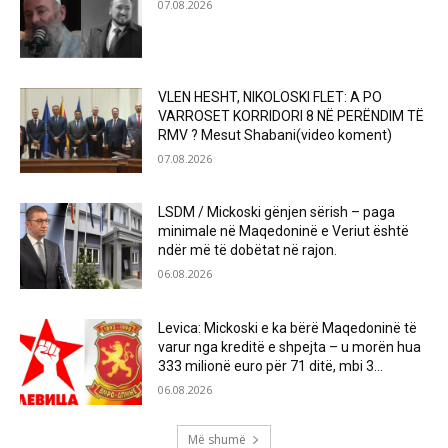
07.08.2026
VLEN HESHT, NIKOLOSKI FLET: A PO
VARROSET KORRIDORI 8 NË PERËNDIM TË
RMV ? Mesut Shabani(video koment)
07.08.2026
LSDM / Mickoski gënjen sërish – paga
minimale në Maqedoninë e Veriut është
ndër më të dobëtat në rajon.
06.08.2026
Levica: Mickoski e ka bërë Maqedoninë të
varur nga kreditë e shpejta – u morën hua
333 milionë euro për 71 ditë, mbi 3...
06.08.2026
Më shumë