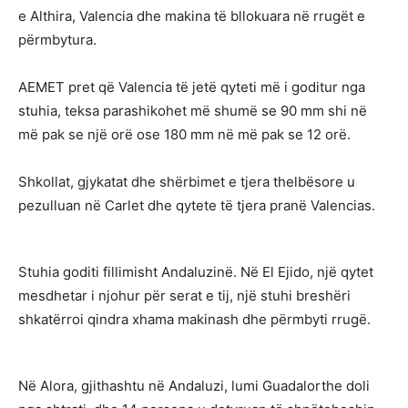
e Althira, Valencia dhe makina të bllokuara në rrugët e
përmbytura.
AEMET pret që Valencia të jetë qyteti më i goditur nga
stuhia, teksa parashikohet më shumë se 90 mm shi në
më pak se një orë ose 180 mm në më pak se 12 orë.
Shkollat, gjykatat dhe shërbimet e tjera thelbësore u
pezulluan në Carlet dhe qytete të tjera pranë Valencias.
Stuhia goditi fillimisht Andaluzinë. Në El Ejido, një qytet
mesdhetar i njohur për serat e tij, një stuhi breshëri
shkatërroi qindra xhama makinash dhe përmbyti rrugë.
Në Alora, gjithashtu në Andaluzi, lumi Guadalorthe doli