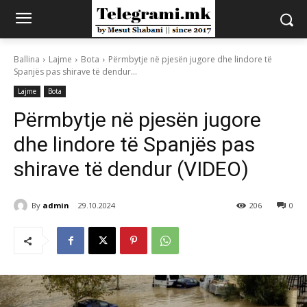
Ballina
Lajme
Bota
Përmbytje në pjesën jugore dhe lindore të
Spanjës pas shirave të dendur...
Lajme
Bota
Përmbytje në pjesën jugore
dhe lindore të Spanjës pas
shirave të dendur (VIDEO)
By
admin
29.10.2024
206
0