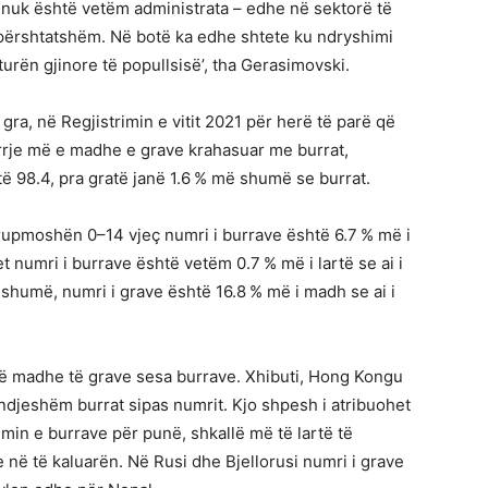
or nuk është vetëm administrata – edhe në sektorë të
ë përshtatshëm. Në botë ka edhe shtete ku ndryshimi
turën gjinore të popullsisë’, tha Gerasimovski.
gra, në Regjistrimin e vitit 2021 për herë të parë që
marrje më e madhe e grave krahasuar me burrat,
ë 98.4, pra gratë janë 1.6 % më shumë se burrat.
rupmoshën 0–14 vjeç numri i burrave është 6.7 % më i
t numri i burrave është vetëm 0.7 % më i lartë se ai i
humë, numri i grave është 16.8 % më i madh se ai i
të madhe të grave sesa burrave. Xhibuti, Hong Kongu
 ndjeshëm burrat sipas numrit. Kjo shpesh i atribuohet
min e burrave për punë, shkallë më të lartë të
e në të kaluarën. Në Rusi dhe Bjellorusi numri i grave