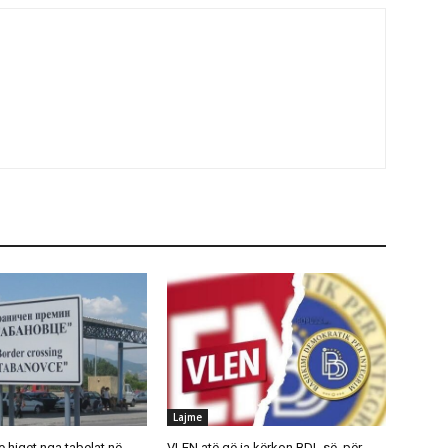
Lajme
 hiqet nga tabelat në
VLEN atë që ia kërkon BDI -së ,për