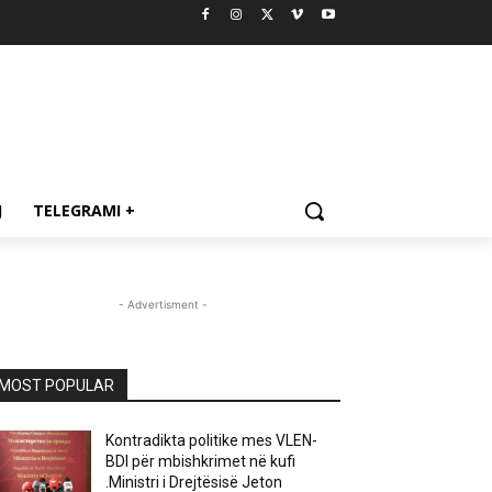
J
TELEGRAMI +
- Advertisment -
MOST POPULAR
Kontradikta politike mes VLEN-
BDI për mbishkrimet në kufi
.Ministri i Drejtësisë Jeton