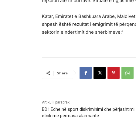
tejkalon atë të burrave. Situatë e ngjashme
Katar, Emiratet e Bashkuara Arabe, Maldive
shpesh është rezultat i emigrimit të përqen
sektorin e ndërtimit dhe shërbimeve.”
Share
Artikulli paraprak
BDI: Edhe në sport diskriminimi dhe përjashtimi
etnik me përmasa alarmante