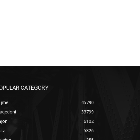
OPULAR CATEGORY
ajme
45790
aqedoni
33799
ajon
6102
ota
5826
pinion
1355