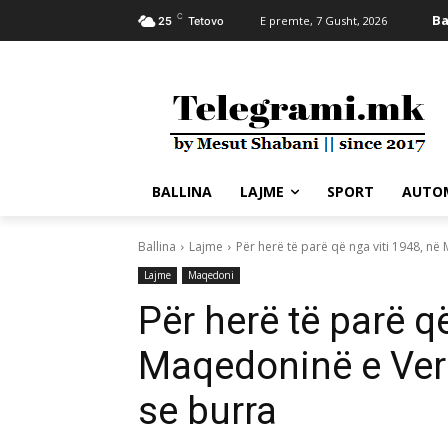
C
Ba
E premte, 7 Gusht, 2026
25
Tetovo
BALLINA
LAJME
SPORT
AUTO
Ballina
Lajme
Për herë të parë që nga viti 1948, në 
Lajme
Maqedoni
Për herë të parë që
Maqedoninë e Ver
se burra