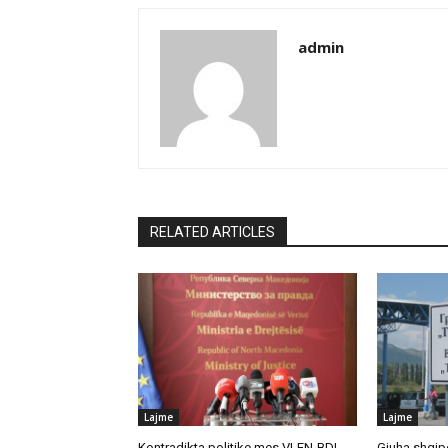
admin
RELATED ARTICLES
Lajme
Lajme
Kontradikta politike mes VLEN-BDI
Gjuha shqipe