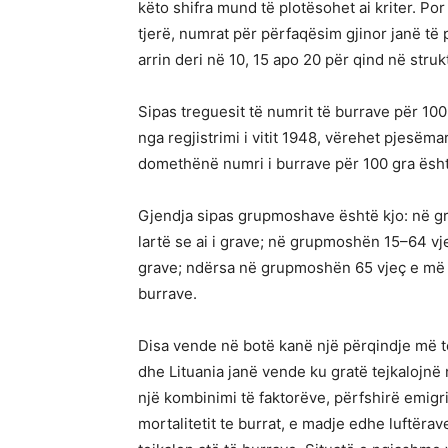
këto shifra mund të plotësohet ai kriter. P
tjerë, numrat për përfaqësim gjinor janë t
arrin deri në 10, 15 apo 20 për qind në struk
Sipas treguesit të numrit të burrave për 100 
nga regjistrimi i vitit 1948, vërehet pjesë
domethënë numri i burrave për 100 gra ësht
Gjendja sipas grupmoshave është kjo: në g
lartë se ai i grave; në grupmoshën 15–64 vje
grave; ndërsa në grupmoshën 65 vjeç e më s
burrave.
Disa vende në botë kanë një përqindje më 
dhe Lituania janë vende ku gratë tejkalojnë
një kombinimi të faktorëve, përfshirë emigri
mortalitetit te burrat, e madje edhe luftërav