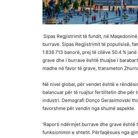
Sipas Regjistrimit të fundit, në Maqedoninë
burrave. Sipas Regjistrimit të popullsisë, 
1 836 713 banorë, prej të cilëve 50.4 % janë
grave dhe i burrave është thuajse i barabar
madhe në favor të grave, transmeton Zhurn
Në nivel global, për vendet është e rëndësis
balancuar për të ruajtur fertilitetin dhe p
industri. Demografi Donço Gerasimovski thot
favorshme për vendin nga shumë aspekte.
‘Raporti ndërmjet burrave dhe grave është 
funksionimin e shtetit. Përfaqësues nga gji