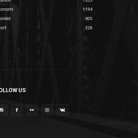
konomi
1194
onikë
405
ort
326
OLLOW US