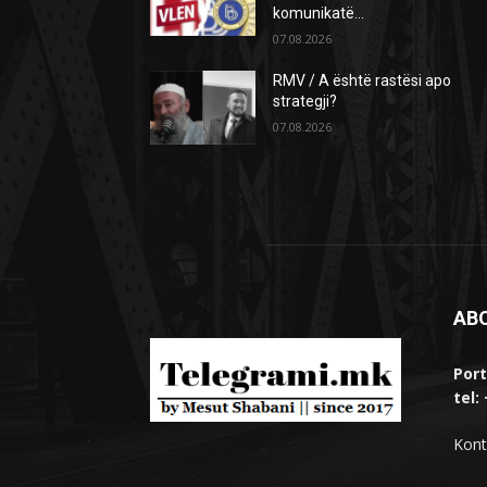
komunikatë…
07.08.2026
RMV / A është rastësi apo
strategji?
07.08.2026
AB
Port
tel:
Kont