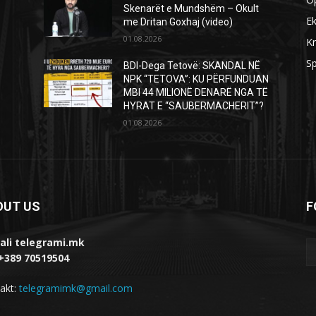
Skenarët e Mundshëm – Okult
E
me Dritan Goxhaj (video)
01.08.2026
Kr
Sp
BDI-Dega Tetovë: SKANDAL NË
NPK “TETOVA”: KU PËRFUNDUAN
MBI 44 MILIONË DENARË NGA TË
HYRAT E “SAUBERMACHERIT”?
01.08.2026
OUT US
F
ali telegrami.mk
 +389 70519504
akt:
telegramimk@gmail.com