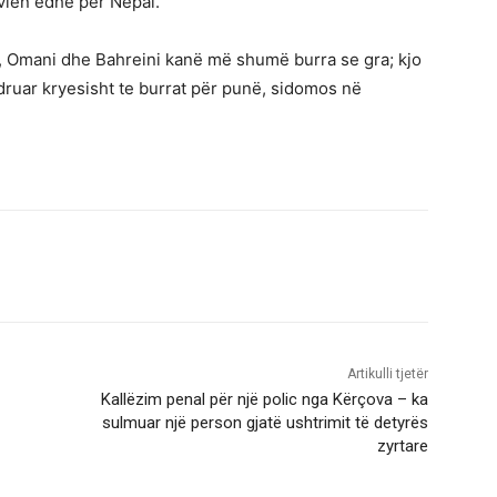
 vlen edhe për Nepal.
t, Omani dhe Bahreini kanë më shumë burra se gra; kjo
druar kryesisht te burrat për punë, sidomos në
Artikulli tjetër
Kallëzim penal për një polic nga Kërçova – ka
sulmuar një person gjatë ushtrimit të detyrës
zyrtare