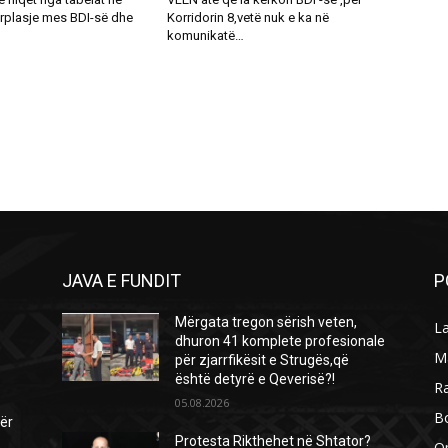
rplasje mes BDI-së dhe
Korridorin 8,vetë nuk e ka në
komunikatë…
JAVA E FUNDIT
P
Mërgata tregon sërish veten,
L
dhuron 41 komplete profesionale
M
për zjarrfikësit e Strugës,që
është detyrë e Qeverisë?!
R
05.08.2026
B
për
Protesta Rikthehet në Shtator?
O