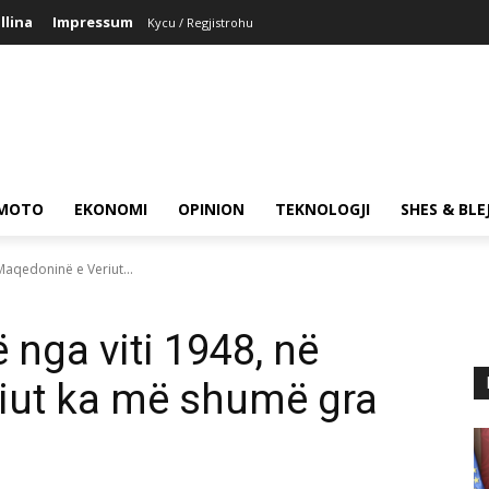
llina
Impressum
Kycu / Regjistrohu
MOTO
EKONOMI
OPINION
TEKNOLOGJI
SHES & BLE
Maqedoninë e Veriut...
 nga viti 1948, në
iut ka më shumë gra