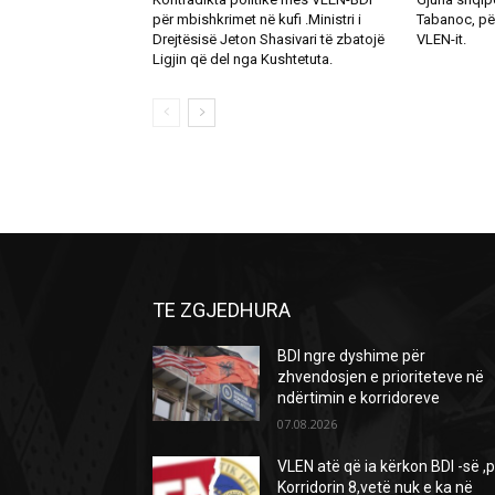
për mbishkrimet në kufi .Ministri i
Tabanoc, pë
Drejtësisë Jeton Shasivari të zbatojë
VLEN-it.
Ligjin që del nga Kushtetuta.
TE ZGJEDHURA
BDI ngre dyshime për
zhvendosjen e prioriteteve në
ndërtimin e korridoreve
07.08.2026
VLEN atë që ia kërkon BDI -së ,
Korridorin 8,vetë nuk e ka në