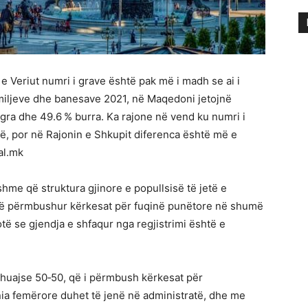
 e Veriut numri i grave është pak më i madh se ai i
familjeve dhe banesave 2021, në Maqedoni jetojnë
 gra dhe 49.6 % burra. Ka rajone në vend ku numri i
të, por në Rajonin e Shkupit diferenca është më e
al.mk
hme që struktura gjinore e popullsisë të jetë e
ër të përmbushur kërkesat për fuqinë punëtore në shumë
ë se gjendja e shfaqur nga regjistrimi është e
thuajse 50‑50, që i përmbush kërkesat për
nia femërore duhet të jenë në administratë, dhe me