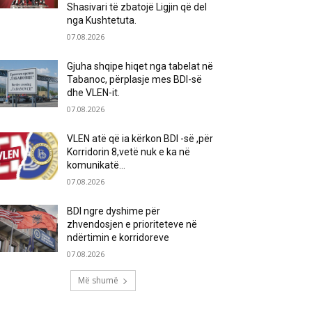
Shasivari të zbatojë Ligjin që del
nga Kushtetuta.
07.08.2026
Gjuha shqipe hiqet nga tabelat në
Tabanoc, përplasje mes BDI-së
dhe VLEN-it.
07.08.2026
VLEN atë që ia kërkon BDI -së ,për
Korridorin 8,vetë nuk e ka në
komunikatë…
07.08.2026
BDI ngre dyshime për
zhvendosjen e prioriteteve në
ndërtimin e korridoreve
07.08.2026
Më shumë