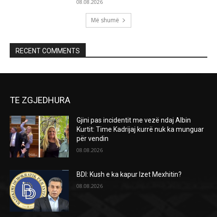
08.08.2026
Më shumë
RECENT COMMENTS
TE ZGJEDHURA
Gjini pas incidentit me vezë ndaj Albin
Kurtit: Time Kadrijaj kurrë nuk ka munguar
për vendin
08.08.2026
BDI: Kush e ka kapur Izet Mexhitin?
08.08.2026