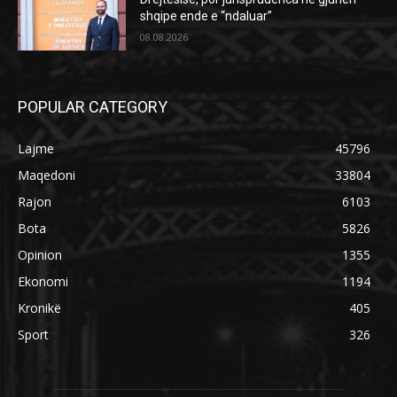
shqipe ende e “ndaluar”
08.08.2026
POPULAR CATEGORY
Lajme
45796
Maqedoni
33804
Rajon
6103
Bota
5826
Opinion
1355
Ekonomi
1194
Kronikë
405
Sport
326