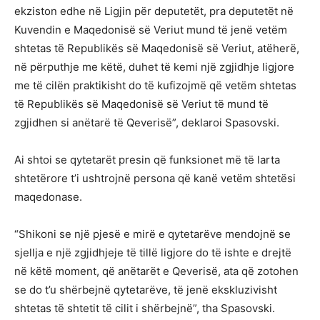
ekziston edhe në Ligjin për deputetët, pra deputetët në
Kuvendin e Maqedonisë së Veriut mund të jenë vetëm
shtetas të Republikës së Maqedonisë së Veriut, atëherë,
në përputhje me këtë, duhet të kemi një zgjidhje ligjore
me të cilën praktikisht do të kufizojmë që vetëm shtetas
të Republikës së Maqedonisë së Veriut të mund të
zgjidhen si anëtarë të Qeverisë”, deklaroi Spasovski.
Ai shtoi se qytetarët presin që funksionet më të larta
shtetërore t’i ushtrojnë persona që kanë vetëm shtetësi
maqedonase.
“Shikoni se një pjesë e mirë e qytetarëve mendojnë se
sjellja e një zgjidhjeje të tillë ligjore do të ishte e drejtë
në këtë moment, që anëtarët e Qeverisë, ata që zotohen
se do t’u shërbejnë qytetarëve, të jenë ekskluzivisht
shtetas të shtetit të cilit i shërbejnë”, tha Spasovski.