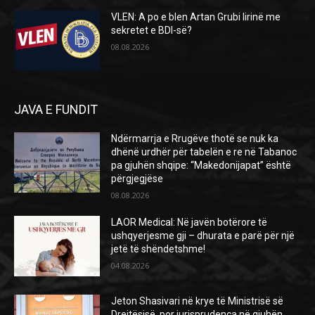
VLEN: A po e blen Artan Grubi lirinë me
sekretet e BDI-së?
08.08.2026
JAVA E FUNDIT
Ndërmarrja e Rrugëve thotë se nuk ka
dhënë urdhër për tabelën e re në Tabanoc
pa gjuhën shqipe: “Makedonijapat” është
përgjegjëse
08.08.2026
LAOR Medical: Në javën botërore të
ushqyerjesme gji – dhurata e parë për një
jetë të shëndetshme!
04.08.2026
Jeton Shasivari në krye të Ministrisë së
Drejtësisë, por jurisprudenca në gjuhën