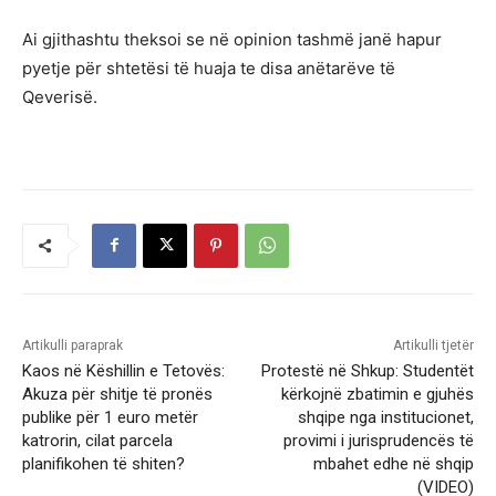
Ai gjithashtu theksoi se në opinion tashmë janë hapur
pyetje për shtetësi të huaja te disa anëtarëve të
Qeverisë.
Artikulli paraprak
Artikulli tjetër
Kaos në Këshillin e Tetovës:
Protestë në Shkup: Studentët
Akuza për shitje të pronës
kërkojnë zbatimin e gjuhës
publike për 1 euro metër
shqipe nga institucionet,
katrorin, cilat parcela
provimi i jurisprudencës të
planifikohen të shiten?
mbahet edhe në shqip
(VIDEO)