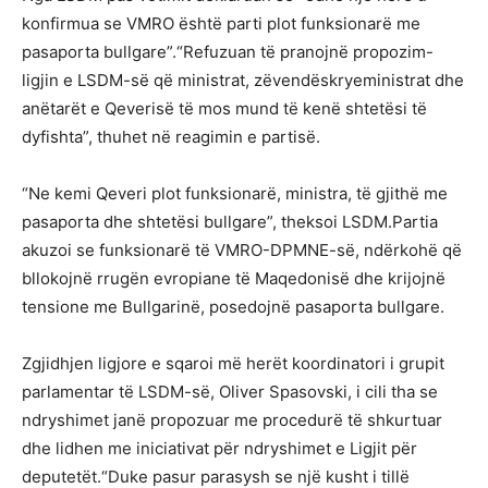
konfirmua se VMRO është parti plot funksionarë me
pasaporta bullgare”.“Refuzuan të pranojnë propozim-
ligjin e LSDM-së që ministrat, zëvendëskryeministrat dhe
anëtarët e Qeverisë të mos mund të kenë shtetësi të
dyfishta”, thuhet në reagimin e partisë.
“Ne kemi Qeveri plot funksionarë, ministra, të gjithë me
pasaporta dhe shtetësi bullgare”, theksoi LSDM.Partia
akuzoi se funksionarë të VMRO-DPMNE-së, ndërkohë që
bllokojnë rrugën evropiane të Maqedonisë dhe krijojnë
tensione me Bullgarinë, posedojnë pasaporta bullgare.
Zgjidhjen ligjore e sqaroi më herët koordinatori i grupit
parlamentar të LSDM-së, Oliver Spasovski, i cili tha se
ndryshimet janë propozuar me procedurë të shkurtuar
dhe lidhen me iniciativat për ndryshimet e Ligjit për
deputetët.“Duke pasur parasysh se një kusht i tillë