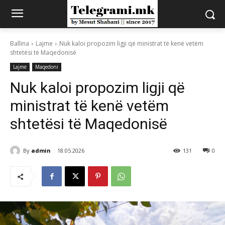
Ballina
Lajme
Nuk kaloi propozim ligji që ministrat të kenë vetëm
shtetësi të Maqedonisë
Lajme
Maqedoni
Nuk kaloi propozim ligji që
ministrat të kenë vetëm
shtetësi të Maqedonisë
By
admin
18.05.2026
131
0