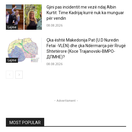
Gjini pas incidentit me vezë ndaj Albin
Kurtit: Time Kadrijaj kurrë nuk ka munguar
për vendin
08.08.2026
Lajme
Çka është Makedonija Pat (U.D Nuredin
Fetai -VLEN) dhe çka Ndërmarrja për Rrugë
Shtetërore (Koce Trajanovski-ВМРО-
ДПМНЕ)?
Lajme
08.08.2026
- Advertisment -
MOST POPULAR