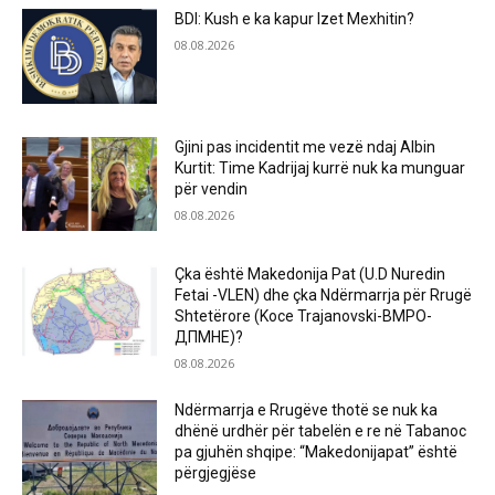
BDI: Kush e ka kapur Izet Mexhitin?
08.08.2026
Gjini pas incidentit me vezë ndaj Albin
Kurtit: Time Kadrijaj kurrë nuk ka munguar
për vendin
08.08.2026
Çka është Makedonija Pat (U.D Nuredin
Fetai -VLEN) dhe çka Ndërmarrja për Rrugë
Shtetërore (Koce Trajanovski-ВМРО-
ДПМНЕ)?
08.08.2026
Ndërmarrja e Rrugëve thotë se nuk ka
dhënë urdhër për tabelën e re në Tabanoc
pa gjuhën shqipe: “Makedonijapat” është
përgjegjëse