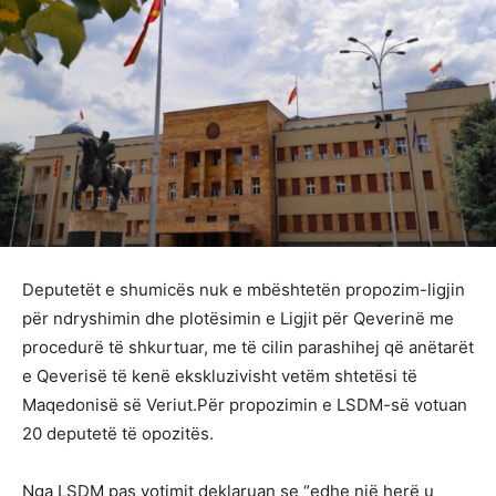
Deputetët e shumicës nuk e mbështetën propozim-ligjin
për ndryshimin dhe plotësimin e Ligjit për Qeverinë me
procedurë të shkurtuar, me të cilin parashihej që anëtarët
e Qeverisë të kenë ekskluzivisht vetëm shtetësi të
Maqedonisë së Veriut.Për propozimin e LSDM-së votuan
20 deputetë të opozitës.
Nga LSDM pas votimit deklaruan se “edhe një herë u