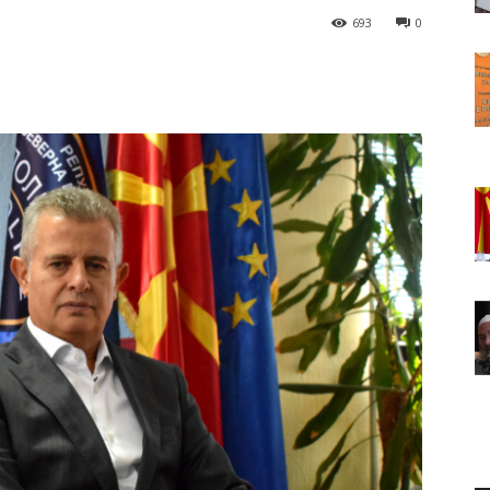
693
0