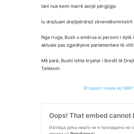
tani nuk kemi marrë asnjë përgjigje.
Iu drejtuam drejtpërdrejt zëvendësministrit 
Nga rruga, Bush u emërua si personi i dytë i
aktuale pas zgjedhjeve parlamentare të vitit 
Më parë, Bushi ishte kryetar i Bordit të Dr
Telekom.
Вториот човек во МВР