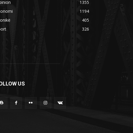
pinion
1355
konomi
1194
onikë
405
ort
326
OLLOW US