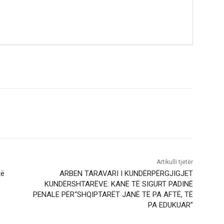
Artikulli tjetër
të
ARBEN TARAVARI I KUNDËRPËRGJIGJET
KUNDËRSHTARËVE: KANË TË SIGURT PADINË
PENALE PËR“SHQIPTARËT JANË TË PA AFTË, TË
PA EDUKUAR”