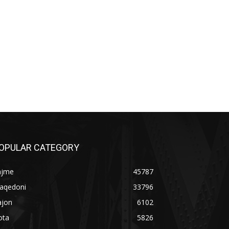
OPULAR CATEGORY
ajme
45787
aqedoni
33796
ajon
6102
ota
5826