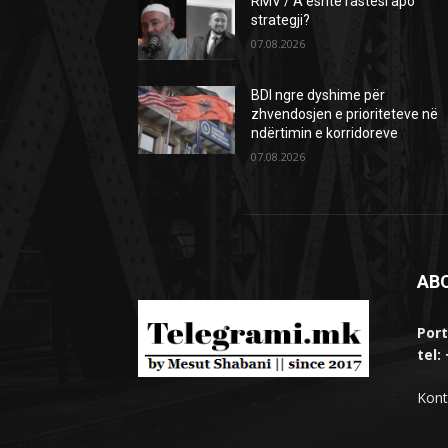
RMV / A është rastësi apo
strategji?
07.08.2026
BDI ngre dyshime për
zhvendosjen e prioriteteve në
ndërtimin e korridoreve
07.08.2026
AB
Port
tel:
Kont