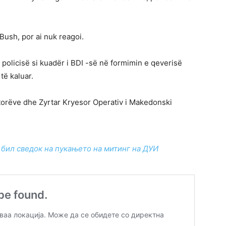
Bush, por ai nuk reagoi.
 policisë si kuadër i BDI -së në formimin e qeverisë
të kaluar.
ejtorëve dhe Zyrtar Kryesor Operativ i Makedonski
 бил сведок на пукањето на митинг на ДУИ