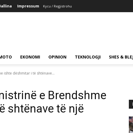
Ballina
Impressum
Kycu / Regjistrohu
MOTO
EKONOMI
OPINION
TEKNOLOGJI
SHES & BLE
e ishte dëshmitar i të shtënave...
inistrinë e Brendshme
të shtënave të një