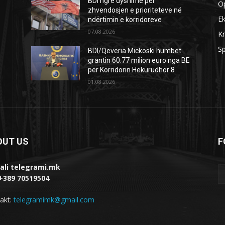
BDI ngre dyshime për
O
zhvendosjen e prioriteteve në
E
ndërtimin e korridoreve
07.08.2026
Kr
Sp
BDI/Qeveria Mickoski humbet
grantin 60.77 milion euro nga BE
për Korridorin Hekurudhor 8
01.08.2026
OUT US
F
ali telegrami.mk
 +389 70519504
akt:
telegramimk@gmail.com