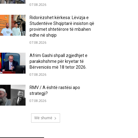
07.08.2026
Ridorëzohet kërkesa: Lëvizja e
Studentëve Shqiptarë insiston që
provimet shtetërore të mbahen
edhe në shqip
07.08.2026
Afrim Gashi shpall zgjedhjet e
parakohshme për kryetar të
Bërvenicës më 18 tetor 2026.
07.08.2026
RMV / A është rastësi apo
strategji?
07.08.2026
Më shumë