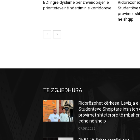
BDI ngre dyshime për zhvendosjen e
Ridorëzohet 
prioriteteve në ndërtimin e korridoreve
Studentëve 
provimet sh
në shqip
TE ZGJEDHURA
Ridorëzohet kërkesa: Lëvizja e
Studentëve Shqiptarë insiston
provimet shtetërore të mbahe
edhe në shqip
07.08.2026