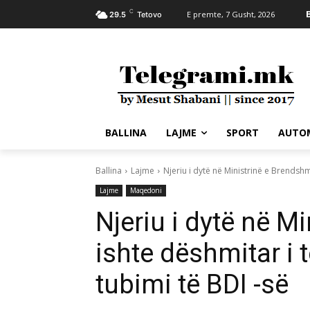
C
E premte, 7 Gusht, 2026
29.5
Tetovo
BALLINA
LAJME
SPORT
AUTO
Ballina
Lajme
Njeriu i dytë në Ministrinë e Brendshm
Lajme
Maqedoni
Njeriu i dytë në M
ishte dëshmitar i 
tubimi të BDI -së