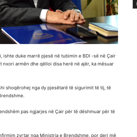
 ishte duke marrë pjesë në tubimin e BDI -së në Çair
it nxori armën dhe qëlloi disa herë në ajër, ka mësuar
i shoqërohej nga dy pjesëtarë të sigurimit të tij, të
ë Brendshme.
 brendshëm pas ngjarjes në Çair për të dëshmuar për të
firmim zyrtar nga Ministria e Brendshme, por deri më