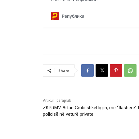
Share
Artikulli paraprak
ZKPRMV Artan Grubi shkel ligjin, me “flasherë” 
policisë në veturë private