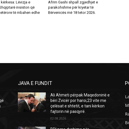
kërkesa: Lëvizja e
Afrim Gashi shpall zgjedhjet e
Shqiptarë insiston që
parakohshme për kryetar të
tetërore të mbahen edhe
Bërvenicës më 18 tetor 2026.
JAVA E FUNDIT
P
Ali Ahmeti përpak Maqedoninë e
L
 që
bëri Zvicër por haroi,23 vite me
M
n
çelësat e shtetit, e tani kërkon
fajtorin në pasqyrë.
R
02.08.2026
B