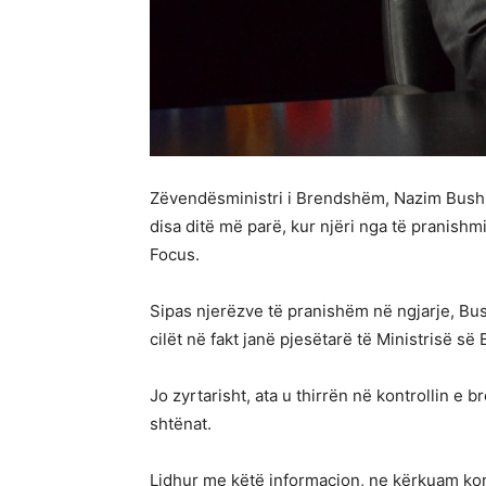
Zëvendësministri i Brendshëm, Nazim Bushi,
disa ditë më parë, kur njëri nga të pranishm
Focus.
Sipas njerëzve të pranishëm në ngjarje, Bush
cilët në fakt janë pjesëtarë të Ministrisë s
Jo zyrtarisht, ata u thirrën në kontrollin e
shtënat.
Lidhur me këtë informacion, ne kërkuam kon