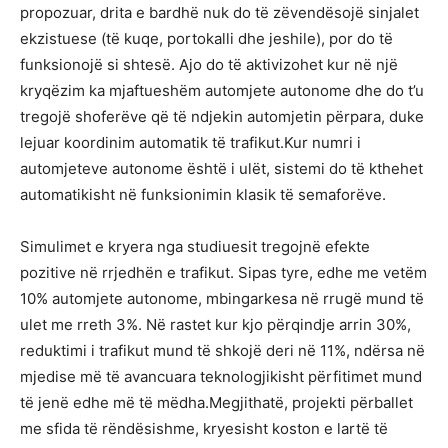
propozuar, drita e bardhë nuk do të zëvendësojë sinjalet
ekzistuese (të kuqe, portokalli dhe jeshile), por do të
funksionojë si shtesë. Ajo do të aktivizohet kur në një
kryqëzim ka mjaftueshëm automjete autonome dhe do t’u
tregojë shoferëve që të ndjekin automjetin përpara, duke
lejuar koordinim automatik të trafikut.Kur numri i
automjeteve autonome është i ulët, sistemi do të kthehet
automatikisht në funksionimin klasik të semaforëve.
Simulimet e kryera nga studiuesit tregojnë efekte
pozitive në rrjedhën e trafikut. Sipas tyre, edhe me vetëm
10% automjete autonome, mbingarkesa në rrugë mund të
ulet me rreth 3%. Në rastet kur kjo përqindje arrin 30%,
reduktimi i trafikut mund të shkojë deri në 11%, ndërsa në
mjedise më të avancuara teknologjikisht përfitimet mund
të jenë edhe më të mëdha.Megjithatë, projekti përballet
me sfida të rëndësishme, kryesisht koston e lartë të