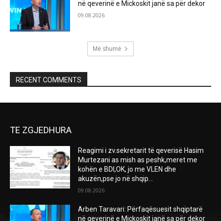
në qeverinë e Mickoskit janë sa për dekor
09.08.2026
Më shumë
RECENT COMMENTS
TE ZGJEDHURA
Reagimi i zv.sekretarit të qeverisë Hasim
Murtezani as mish as peshk,meret me
kohën e BDI,OK, jo me VLEN dhe
akuzën,pse jo në shqip...
09.08.2026
Arben Taravari: Përfaqësuesit shqiptarë
në qeverinë e Mickoskit janë sa për dekor