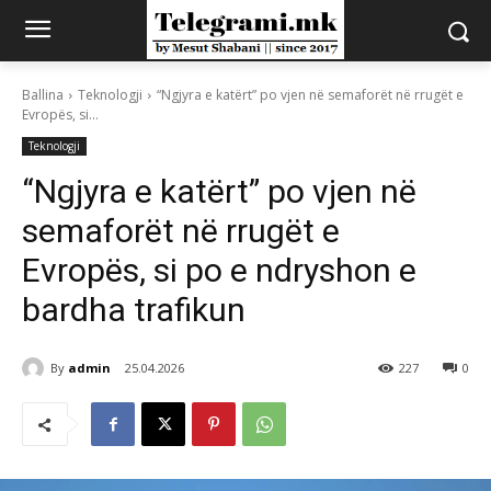
Ballina
Teknologji
“Ngjyra e katërt” po vjen në semaforët në rrugët e
Evropës, si...
Teknologji
“Ngjyra e katërt” po vjen në
semaforët në rrugët e
Evropës, si po e ndryshon e
bardha trafikun
By
admin
25.04.2026
227
0