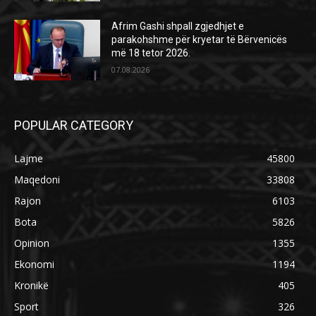
Afrim Gashi shpall zgjedhjet e
parakohshme për kryetar të Bërvenicës
më 18 tetor 2026.
07.08.2026
POPULAR CATEGORY
Lajme
45800
Maqedoni
33808
Rajon
6103
Bota
5826
Opinion
1355
Ekonomi
1194
Kronikë
405
Sport
326