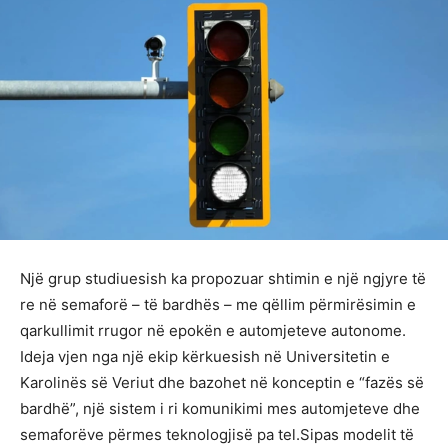
Një grup studiuesish ka propozuar shtimin e një ngjyre të
re në semaforë – të bardhës – me qëllim përmirësimin e
qarkullimit rrugor në epokën e automjeteve autonome.
Ideja vjen nga një ekip kërkuesish në Universitetin e
Karolinës së Veriut dhe bazohet në konceptin e “fazës së
bardhë”, një sistem i ri komunikimi mes automjeteve dhe
semaforëve përmes teknologjisë pa tel.Sipas modelit të