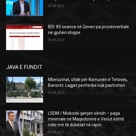
09.08.2026
BDI: 83 seanca në Qeveri pa procesverbale
në gjuhën shqipe
09.08.2026
JAVA E FUNDIT
Mbeturinat, sfidë për Komunën e Tetovës,
Banorët: Lagjet periferike nuk pastrohen
03.08.2026
LSDM / Mickoski gënjen sërish – paga
minimale në Maqedoninë e Veriut është
ndër më të dobëtat në rajon.
06.08.2026