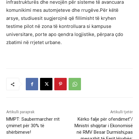
infrastrukturës dhe nevojën për sisteme të avancuara
komunikimi mes automjeteve dhe rrugëve.Për këtë
arsye, studiuesit sugjerojnë që fillimisht të kryhen
testime pilot në zona të kontrolluara si kampuse
universitare, porte apo qendra logjistike, përpara çdo
zbatimi në rrjetet urbane.
Artikulli paraprak
Artikulli tjetër
MMPT: Saubermarcher rrit
Kërko falje për ofendimet”/
çmimet për 30% të
Ministri shqiptar i Ekonomisë
shërbimeve!
në RMV Besar Durmishi,pas
mesazhit të Ferit Hoxhës: