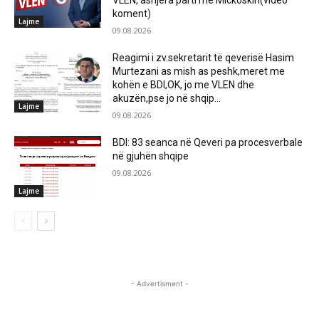
VLEN, asnjëra parti me Mickoskin(video
koment)
Lajme
09.08.2026
Reagimi i zv.sekretarit të qeverisë Hasim
Murtezani as mish as peshk,meret me
kohën e BDI,OK, jo me VLEN dhe
akuzën,pse jo në shqip...
Lajme
09.08.2026
BDI: 83 seanca në Qeveri pa procesverbale
në gjuhën shqipe
09.08.2026
Lajme
- Advertisment -