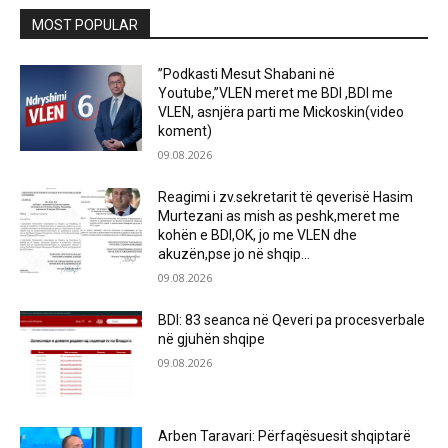
MOST POPULAR
”Podkasti Mesut Shabani në
Youtube,”VLEN meret me BDI ,BDI me
VLEN, asnjëra parti me Mickoskin(video
koment)
09.08.2026
Reagimi i zv.sekretarit të qeverisë Hasim
Murtezani as mish as peshk,meret me
kohën e BDI,OK, jo me VLEN dhe
akuzën,pse jo në shqip...
09.08.2026
BDI: 83 seanca në Qeveri pa procesverbale
në gjuhën shqipe
09.08.2026
Arben Taravari: Përfaqësuesit shqiptarë