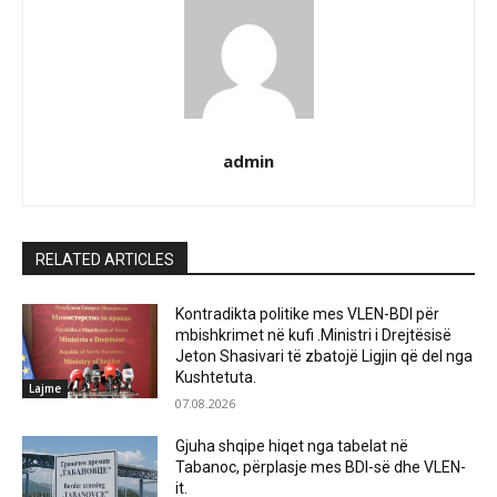
admin
RELATED ARTICLES
Kontradikta politike mes VLEN-BDI për
mbishkrimet në kufi .Ministri i Drejtësisë
Jeton Shasivari të zbatojë Ligjin që del nga
Kushtetuta.
Lajme
07.08.2026
Gjuha shqipe hiqet nga tabelat në
Tabanoc, përplasje mes BDI-së dhe VLEN-
it.