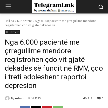
Ballina
Kuriozitete
Nga 6.000 pacientë me çrregullime mendore
regjistrohen çdo vit gjatë dekadës së...
Kuriozitete
Nga 6.000 pacientë me
çrregullime mendore
regjistrohen çdo vit gjatë
dekadës së fundit në RMV, çdo
i treti adoleshent raportoi
depresion
By
admin
16.10.2025
919
0