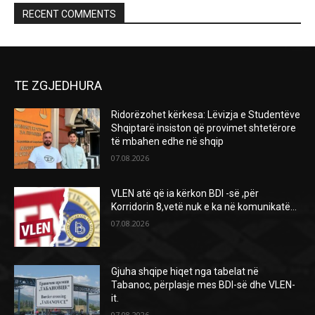
RECENT COMMENTS
TE ZGJEDHURA
Ridorëzohet kërkesa: Lëvizja e Studentëve
Shqiptarë insiston që provimet shtetërore
të mbahen edhe në shqip
07.08.2026
VLEN atë që ia kërkon BDI -së ,për
Korridorin 8,vetë nuk e ka në komunikatë…
07.08.2026
Gjuha shqipe hiqet nga tabelat në
Tabanoc, përplasje mes BDI-së dhe VLEN-
it.
07.08.2026