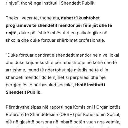
rinjve”, thonë nga Instituti i Shëndetit Publik.
Theks i veçantë, thonë ata,
duhet t’i kushtohet
programeve të shëndetit mendor për fëmijët dhe të
rinjtë,
duke përfshirë mbështetjen psikologjike në
shkolla dhe duke forcuar shërbimet profesionale.
“Duke forcuar qendrat e shëndetit mendor në nivel lokal
dhe duke krijuar kushte për mbështetje në kohë dhe të
arritshme, mund të ndërtohet një mjedis në të cilin
shëndeti mendor do të njihet si përparësi dhe një
përgjegjësi e përbashkët sociale”,
thotë Instituti i
Shëndetit Publik.
Përndryshe sipas një raporti nga Komisioni i Organizatës
Botërore të Shëndetësisë (OBSH) për Kohezionin Social,
një në gjashtë persona në mbarë botën vuan nga vetmia,