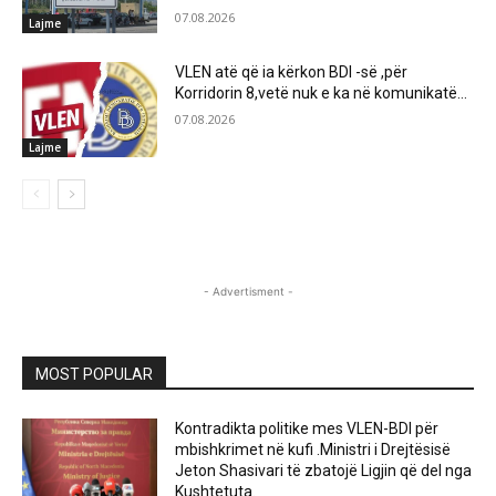
07.08.2026
Lajme
VLEN atë që ia kërkon BDI -së ,për
Korridorin 8,vetë nuk e ka në komunikatë…
07.08.2026
Lajme
- Advertisment -
MOST POPULAR
Kontradikta politike mes VLEN-BDI për
mbishkrimet në kufi .Ministri i Drejtësisë
Jeton Shasivari të zbatojë Ligjin që del nga
Kushtetuta.