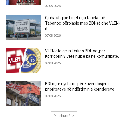
07.08.2026
Gjuha shqipe hiqet nga tabelat në
Tabanoc, përplasje mes BDI-së dhe VLEN-
it.
07.08.2026
VLEN atë që ia kërkon BDI -së ,për
Korridorin 8,vetë nuk e ka në komunikatë…
07.08.2026
BDI ngre dyshime për zhvendosjen e
prioriteteve në ndërtimin e korridoreve
07.08.2026
Më shumë