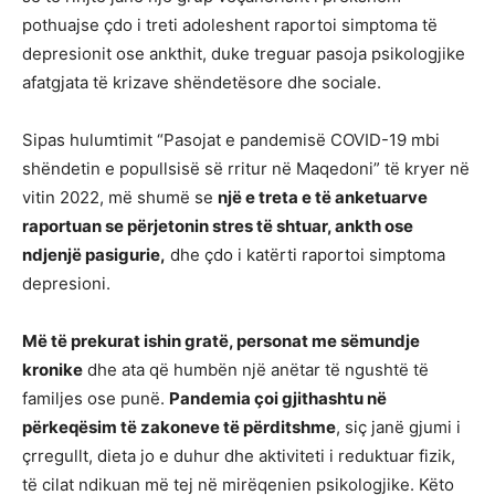
pothuajse çdo i treti adoleshent raportoi simptoma të
depresionit ose ankthit, duke treguar pasoja psikologjike
afatgjata të krizave shëndetësore dhe sociale.
Sipas hulumtimit “Pasojat e pandemisë COVID-19 mbi
shëndetin e popullsisë së rritur në Maqedoni” të kryer në
vitin 2022, më shumë se
një e treta e të anketuarve
raportuan se përjetonin stres të shtuar, ankth ose
ndjenjë pasigurie,
dhe çdo i katërti raportoi simptoma
depresioni.
Më të prekurat ishin gratë, personat me sëmundje
kronike
dhe ata që humbën një anëtar të ngushtë të
familjes ose punë.
Pandemia çoi gjithashtu në
përkeqësim të zakoneve të përditshme
, siç janë gjumi i
çrregullt, dieta jo e duhur dhe aktiviteti i reduktuar fizik,
të cilat ndikuan më tej në mirëqenien psikologjike. Këto