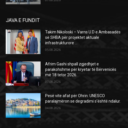
JAVA E FUNDIT
Takim Nikoloski – Varns U.D e Ambasadës
së SHBA për projektet aktuale
infrastrukturore …
05.08.2026
Afrim Gashi shpall zgjedhjet e
parakohshme për kryetar të Bërvenicës
më 18 tetor 2026.
07.08.2026
Pesë vite afat për Ohrin: UNESCO
paralajmëron se degradimi s’është ndalur.
04.08.2026