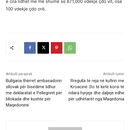
e cila lidhet me më shumë se 871,000 vdekje çdo vit, ose
100 vdekje çdo orë.
Artikulli paraprak
Artikulli tjetër
Bullgaria thërret ambasadorin
Rregulla të reja në kufirin me
sllovak për bisedime lidhur
Kroacinë: Do të ketë korsi të
me deklaratat e Pellegrinit për
ndara hyrjeje dhe daljeje edhe
bllokada dhe kushte për
për udhëtarët nga Maqedonia
Maqedoninë