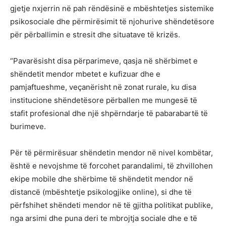
gjetje nxjerrin në pah rëndësinë e mbështetjes sistemike
psikosociale dhe përmirësimit të njohurive shëndetësore
për përballimin e stresit dhe situatave të krizës.
“Pavarësisht disa përparimeve, qasja në shërbimet e
shëndetit mendor mbetet e kufizuar dhe e
pamjaftueshme, veçanërisht në zonat rurale, ku disa
institucione shëndetësore përballen me mungesë të
stafit profesional dhe një shpërndarje të pabarabartë të
burimeve.
Për të përmirësuar shëndetin mendor në nivel kombëtar,
është e nevojshme të forcohet parandalimi, të zhvillohen
ekipe mobile dhe shërbime të shëndetit mendor në
distancë (mbështetje psikologjike online), si dhe të
përfshihet shëndeti mendor në të gjitha politikat publike,
nga arsimi dhe puna deri te mbrojtja sociale dhe e të