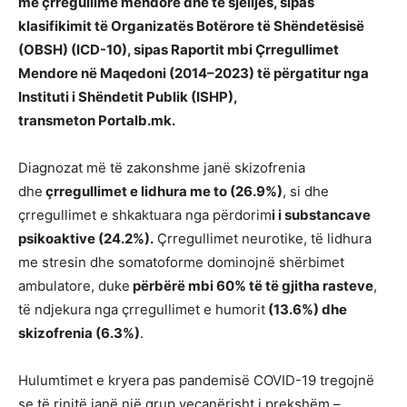
me çrregullime mendore dhe të sjelljes, sipas
klasifikimit të Organizatës Botërore të Shëndetësisë
(OBSH) (ICD-10), sipas Raportit mbi Çrregullimet
Mendore në Maqedoni (2014–2023) të përgatitur nga
Instituti i Shëndetit Publik (ISHP),
transmeton Portalb.mk.
Diagnozat më të zakonshme janë skizofrenia
dhe
çrregullimet e lidhura me to (26.9%)
, si dhe
çrregullimet e shkaktuara nga përdorim
i i substancave
psikoaktive (24.2%).
Çrregullimet neurotike, të lidhura
me stresin dhe somatoforme dominojnë shërbimet
ambulatore, duke
përbërë mbi 60% të të gjitha rasteve
,
të ndjekura nga çrregullimet e humorit
(13.6%) dhe
skizofrenia (6.3%)
.
Hulumtimet e kryera pas pandemisë COVID-19 tregojnë
se të rinjtë janë një grup veçanërisht i prekshëm –