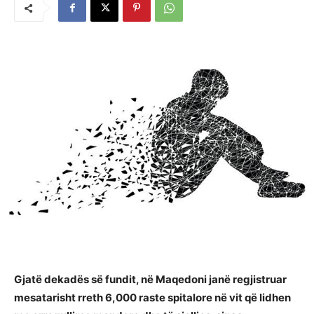
Gjatë dekadës së fundit, në Maqedoni janë regjistruar
mesatarisht rreth 6,000 raste spitalore në vit që lidhen