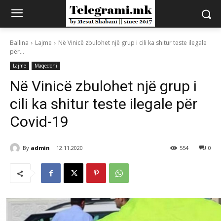
Ballina
Lajme
Në Vinicë zbulohet një grup i cili ka shitur teste ilegale
për...
Lajme
Maqedoni
Në Vinicë zbulohet një grup i
cili ka shitur teste ilegale për
Covid-19
By
admin
12.11.2020
554
0