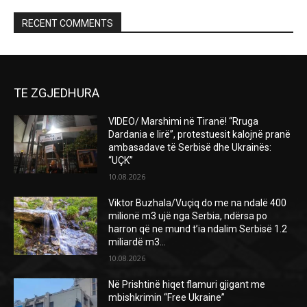
RECENT COMMENTS
TE ZGJEDHURA
VIDEO/ Marshimi në Tiranë! “Rruga
Dardania e lirë”, protestuesit kalojnë pranë
ambasadave të Serbisë dhe Ukrainës:
“UÇK”
10.08.2026
Viktor Buzhala/Vuçiq do me na ndalë 400
milionë m3 ujë nga Serbia, ndërsa po
harron që ne mund t’ia ndalim Serbisë 1.2
miliardë m3...
10.08.2026
Në Prishtinë hiqet flamuri gjigant me
mbishkrimin “Free Ukraine”