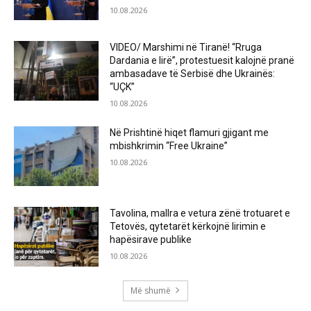
10.08.2026
VIDEO/ Marshimi në Tiranë! “Rruga
Dardania e lirë”, protestuesit kalojnë pranë
ambasadave të Serbisë dhe Ukrainës:
“UÇK”
10.08.2026
Në Prishtinë hiqet flamuri gjigant me
mbishkrimin “Free Ukraine”
10.08.2026
Tavolina, mallra e vetura zënë trotuaret e
Tetovës, qytetarët kërkojnë lirimin e
hapësirave publike
10.08.2026
Më shumë