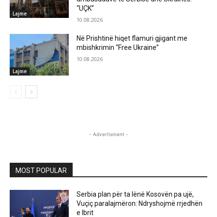
“UÇK”
Lajme
10.08.2026
Në Prishtinë hiqet flamuri gjigant me
mbishkrimin “Free Ukraine”
10.08.2026
Lajme
- Advertisment -
MOST POPULAR
Serbia plan për ta lënë Kosovën pa ujë,
Vuçiç paralajmëron: Ndryshojmë rrjedhën
e Ibrit