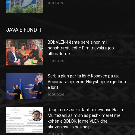
10.08.2026
JAVA E FUNDIT
BDI: VLEN-i është bërë sinonim i
nënshtrimit, edhe Dimitrievski u jep
ultimatume
05.08.2026
Serbia plan për ta lënë Kosovën pa ujë,
Vuçiç paralajmëron: Ndryshojmë rrjedhën
e Ibrit
10.08.2026
Reagimi i zv.sekretarit të qeverisë Hasim
Murtezani as mish as peshk,meret me
kohën e BDI,OK, jo me VLEN dhe
akuzën,pse jo në shqip...
09.08.2026