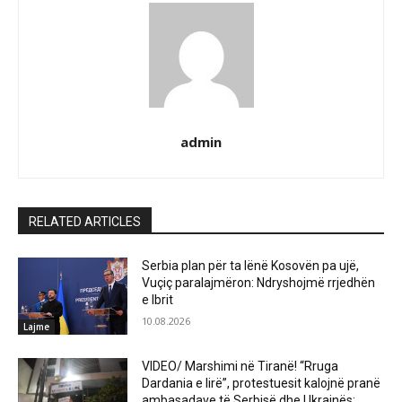
admin
RELATED ARTICLES
Serbia plan për ta lënë Kosovën pa ujë,
Vuçiç paralajmëron: Ndryshojmë rrjedhën
e Ibrit
10.08.2026
Lajme
VIDEO/ Marshimi në Tiranë! “Rruga
Dardania e lirë”, protestuesit kalojnë pranë
ambasadave të Serbisë dhe Ukrainës: