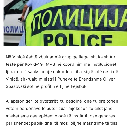
Në Vinicë është zbuluar një grup që ilegalisht ka shitur
teste për Kovid-19. MPB në koordinim me institucionet
tjera do t’i sanksionojë dukuritë e tilla, siç është rasti në
Vinicë, shkruajti ministri i Punëve të Brendshme Oliver
Spasovski sot në profilin e tij në Fejsbuk.
Ai apelon deri te qytetarët t’u besojnë dhe t’u drejtohen
vetëm personave të autorizuar mjekësor të cilët janë
mjekët amë ose epidemiologë të institutit ose qendrës
për shëndet publik dhe të mos bëjnë mashtrime të tilla.