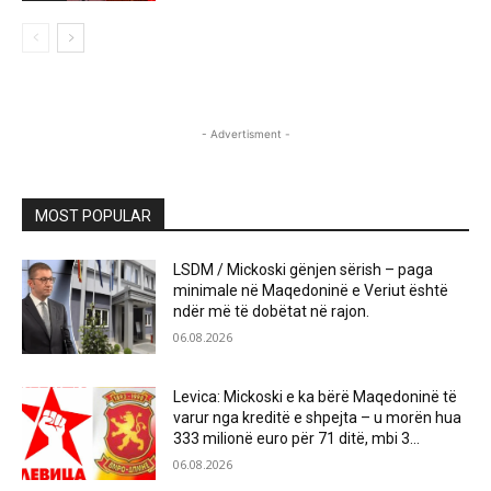
- Advertisment -
MOST POPULAR
LSDM / Mickoski gënjen sërish – paga
minimale në Maqedoninë e Veriut është
ndër më të dobëtat në rajon.
06.08.2026
Levica: Mickoski e ka bërë Maqedoninë të
varur nga kreditë e shpejta – u morën hua
333 milionë euro për 71 ditë, mbi 3...
06.08.2026