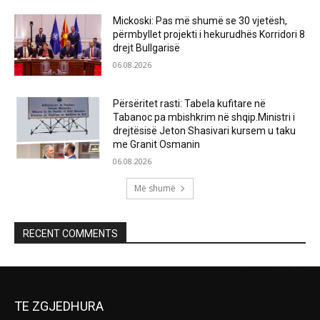
Mickoski: Pas më shumë se 30 vjetësh,
përmbyllet projekti i hekurudhës Korridori 8
drejt Bullgarisë
06.08.2026
Përsëritet rasti: Tabela kufitare në
Tabanoc pa mbishkrim në shqip.Ministri i
drejtësisë Jeton Shasivari kursem u taku
me Granit Osmanin
06.08.2026
Më shumë
RECENT COMMENTS
TE ZGJEDHURA