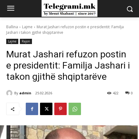
Ballina
Lajme
Murat Jashari refuzon postin e presidentit: Familja
Jashari i takon gjithë shqiptarëve
Lajme
Rajon
Murat Jashari refuzon postin
e presidentit: Familja Jashari i
takon gjithë shqiptarëve
By
admin
25.02.2026
422
0