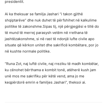
presidentit.
Ai ka theksuar se familja Jashari “i takon gjithë
shqiptarëve” dhe nuk duhet të përfshihet në kalkulime
politike të zakonshme.Sipas tij, një përgjegjësi e tillë do
të mund të merrej parasysh vetëm në rrethana të
jashtëzakonshme, si në rast të ndonjë lufte civile apo
situate që kërkon unitet dhe sakrificë kombëtare, por jo
në kushte normale politike.
“Runa Zot, naj luftë civile, naj rreziku të madh kombëtar,
ku cënohet bërthama e kombit tonë, atëherë kush jam
unë mos me sakrifiku për këtë vend, ama jo me
keqpërdorë emrin e familjes Jashari”, theksoi ai.