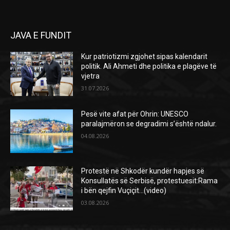
JAVA E FUNDIT
Kur patriotizmi zgjohet sipas kalendarit
politik. Ali Ahmeti dhe politika e plagëve të
vjetra
31.07.2026
Pesë vite afat për Ohrin: UNESCO
paralajmëron se degradimi s’është ndalur.
04.08.2026
Protestë në Shkodër kundër hapjes së
Konsullatës së Serbisë, protestuesit:Rama
i bën qejfin Vuçiçit…(video)
03.08.2026