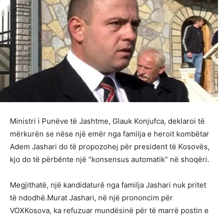
Ministri i Punëve të Jashtme, Glauk Konjufca, deklaroi të
mërkurën se nëse një emër nga familja e heroit kombëtar
Adem Jashari do të propozohej për president të Kosovës,
kjo do të përbënte një “konsensus automatik” në shoqëri.
Megjithatë, një kandidaturë nga familja Jashari nuk pritet
të ndodhë.Murat Jashari, në një prononcim për
VOXKosova, ka refuzuar mundësinë për të marrë postin e