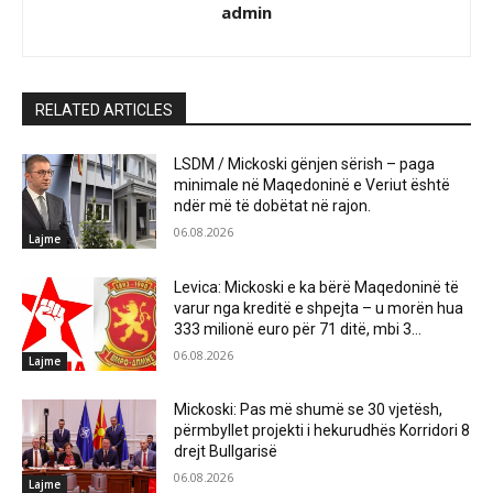
admin
RELATED ARTICLES
LSDM / Mickoski gënjen sërish – paga
minimale në Maqedoninë e Veriut është
ndër më të dobëtat në rajon.
06.08.2026
Lajme
Levica: Mickoski e ka bërë Maqedoninë të
varur nga kreditë e shpejta – u morën hua
333 milionë euro për 71 ditë, mbi 3...
06.08.2026
Lajme
Mickoski: Pas më shumë se 30 vjetësh,
përmbyllet projekti i hekurudhës Korridori 8
drejt Bullgarisë
06.08.2026
Lajme