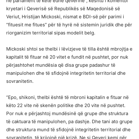
në parlament të ketë edhe qeverinë”, kështu i komentoi
kryetari i Qeverisë së Republikës së Maqedonisë së
Veriut, Hristijan Mickoski, nismat e BDI-së për parimi i
“fituesit me fitues” për të hyrë në sistemin juridik dhe për
riorganizim territorial sipas modelit belg.
Mickoski shtoi se thelbi i lëvizjeve të tilla është mbrojtja e
kapitalit të fituar në 20 vitet e fundit në pushtet, por nuk
përjashtohet mundësia që disa grupe padashur të
manipulohen dhe të sfidojnë integritetin territorial dhe
sovranitetin.
“Epo, shikoni, thelbi është të mbroni kapitalin e fituar në
këto 22 vite në skenën politike dhe 20 vite në pushtet.
Por nuk e përjashtoj mundësinë që grupe dhe struktura
të caktuara të manipulohen, pa dashje. Dhe tani ato grupe
dhe struktura mund të sfidojnë integritetin territorial dhe
sovranitetin, të krijojnë një krizë. Ne si Qeveri kemi për