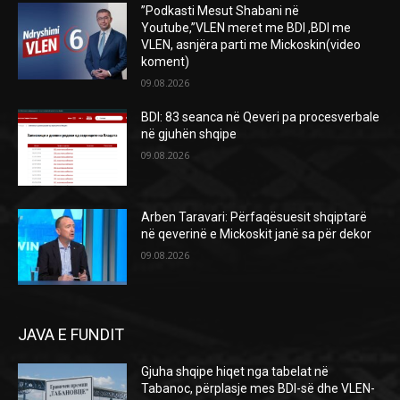
”Podkasti Mesut Shabani në
Youtube,”VLEN meret me BDI ,BDI me
VLEN, asnjëra parti me Mickoskin(video
koment)
09.08.2026
BDI: 83 seanca në Qeveri pa procesverbale
në gjuhën shqipe
09.08.2026
Arben Taravari: Përfaqësuesit shqiptarë
në qeverinë e Mickoskit janë sa për dekor
09.08.2026
JAVA E FUNDIT
Gjuha shqipe hiqet nga tabelat në
Tabanoc, përplasje mes BDI-së dhe VLEN-