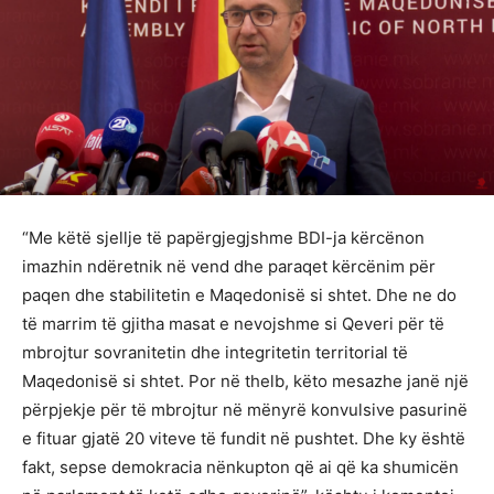
“Me këtë sjellje të papërgjegjshme BDI-ja kërcënon
imazhin ndëretnik në vend dhe paraqet kërcënim për
paqen dhe stabilitetin e Maqedonisë si shtet. Dhe ne do
të marrim të gjitha masat e nevojshme si Qeveri për të
mbrojtur sovranitetin dhe integritetin territorial të
Maqedonisë si shtet. Por në thelb, këto mesazhe janë një
përpjekje për të mbrojtur në mënyrë konvulsive pasurinë
e fituar gjatë 20 viteve të fundit në pushtet. Dhe ky është
fakt, sepse demokracia nënkupton që ai që ka shumicën