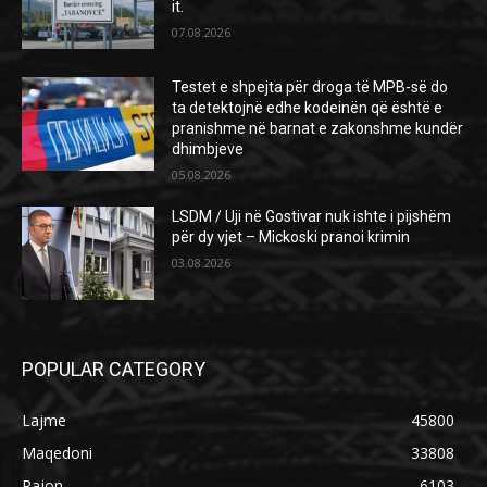
it.
07.08.2026
Testet e shpejta për droga të MPB-së do
ta detektojnë edhe kodeinën që është e
pranishme në barnat e zakonshme kundër
dhimbjeve
05.08.2026
LSDM / Uji në Gostivar nuk ishte i pijshëm
për dy vjet – Mickoski pranoi krimin
03.08.2026
POPULAR CATEGORY
Lajme
45800
Maqedoni
33808
Rajon
6103