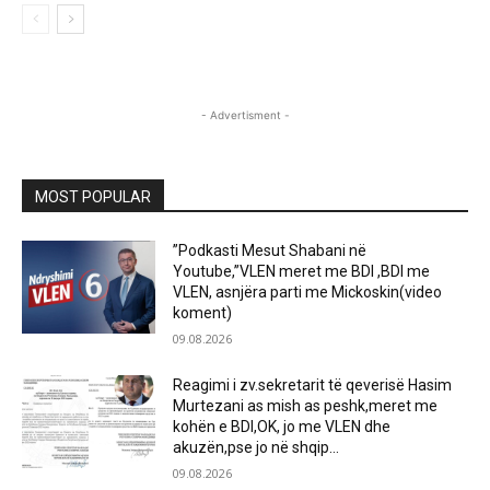
- Advertisment -
MOST POPULAR
”Podkasti Mesut Shabani në
Youtube,”VLEN meret me BDI ,BDI me
VLEN, asnjëra parti me Mickoskin(video
koment)
09.08.2026
Reagimi i zv.sekretarit të qeverisë Hasim
Murtezani as mish as peshk,meret me
kohën e BDI,OK, jo me VLEN dhe
akuzën,pse jo në shqip...
09.08.2026