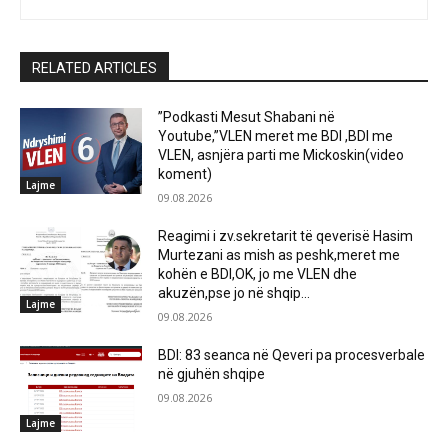
RELATED ARTICLES
”Podkasti Mesut Shabani në
Youtube,”VLEN meret me BDI ,BDI me
VLEN, asnjëra parti me Mickoskin(video
koment)
Lajme
09.08.2026
Reagimi i zv.sekretarit të qeverisë Hasim
Murtezani as mish as peshk,meret me
kohën e BDI,OK, jo me VLEN dhe
akuzën,pse jo në shqip...
Lajme
09.08.2026
BDI: 83 seanca në Qeveri pa procesverbale
në gjuhën shqipe
09.08.2026
Lajme