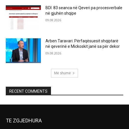
BDI: 83 seanca në Qeveri pa procesverbale
në gjuhën shqipe
09.08.2026
Arben Taravari: Përfaqësuesit shqiptarë
në qeverinë e Mickoskit janë sa për dekor
09.08.2026
Më shumë
RECENT COMMENTS
TE ZGJEDHURA