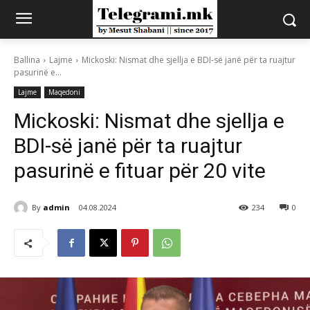
Ballina
Lajme
Mickoski: Nismat dhe sjellja e BDI-së janë për ta ruajtur
pasurinë e...
Lajme
Maqedoni
Mickoski: Nismat dhe sjellja e
BDI-së janë për ta ruajtur
pasurinë e fituar për 20 vite
By
admin
04.08.2024
234
0