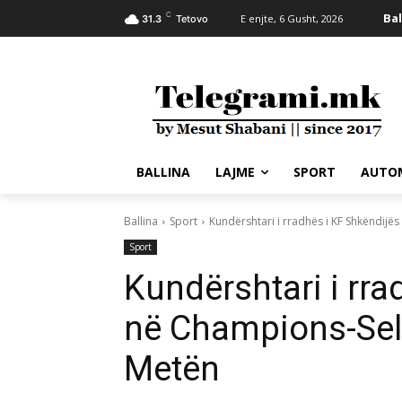
C
Bal
E enjte, 6 Gusht, 2026
31.3
Tetovo
BALLINA
LAJME
SPORT
AUTO
Ballina
Sport
Kundërshtari i rradhës i KF Shkëndijës 
Sport
Kundërshtari i rra
në Champions-Selti
Metën