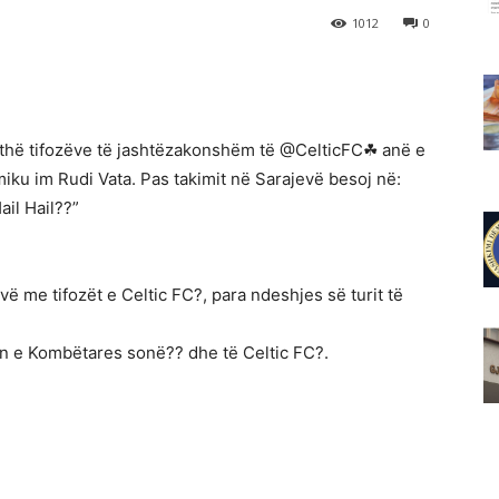
1012
0
jithë tifozëve të jashtëzakonshëm të @CelticFC☘ anë e
ku im Rudi Vata. Pas takimit në Sarajevë besoj në:
ail Hail??”
 me tifozët e Celtic FC?, para ndeshjes së turit të
in e Kombëtares sonë?? dhe të Celtic FC?.