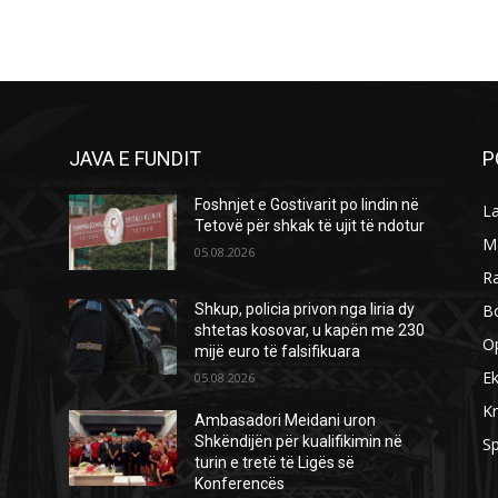
JAVA E FUNDIT
P
Foshnjet e Gostivarit po lindin në
L
Tetovë për shkak të ujit të ndotur
M
05.08.2026
R
B
Shkup, policia privon nga liria dy
shtetas kosovar, u kapën me 230
O
mijë euro të falsifikuara
E
05.08.2026
Kr
Ambasadori Meidani uron
Shkëndijën për kualifikimin në
Sp
turin e tretë të Ligës së
Konferencës