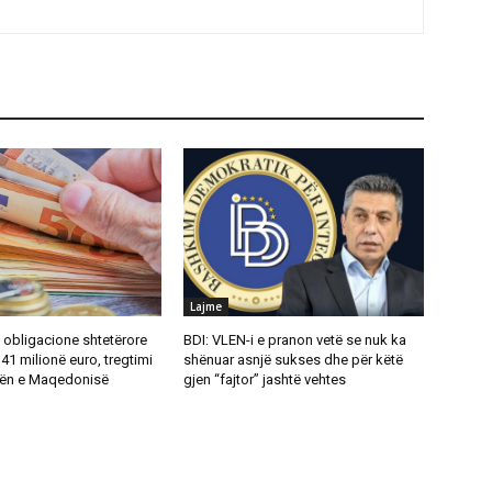
Lajme
i obligacione shtetërore
BDI: VLEN-i e pranon vetë se nuk ka
 41 milionë euro, tregtimi
shënuar asnjë sukses dhe për këtë
rsën e Maqedonisë
gjen “fajtor” jashtë vehtes