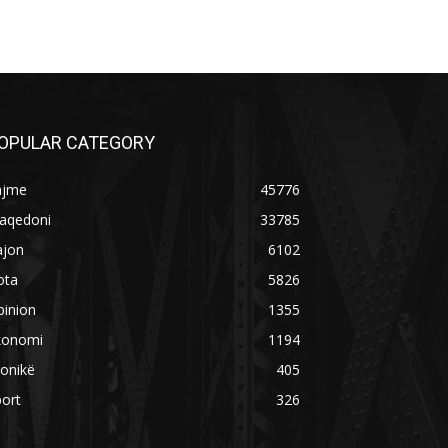
OPULAR CATEGORY
ajme
45776
aqedoni
33785
ajon
6102
ota
5826
pinion
1355
konomi
1194
onikë
405
ort
326