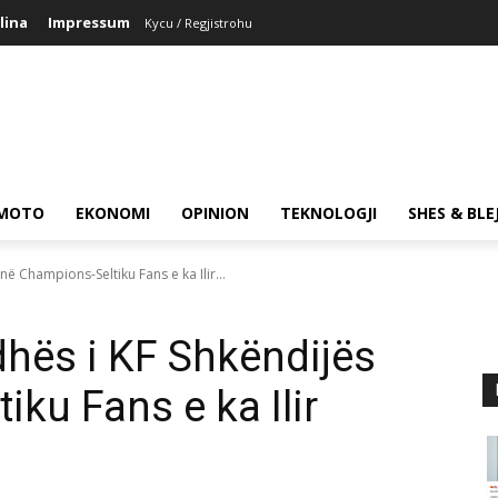
lina
Impressum
Kycu / Regjistrohu
MOTO
EKONOMI
OPINION
TEKNOLOGJI
SHES & BLE
në Champions-Seltiku Fans e ka Ilir...
dhës i KF Shkëndijës
ku Fans e ka Ilir