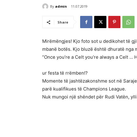
By
admin
11.07.2019
Share
Mirëmëngjes! Kjo foto sot u dedikohet të g
mbanë botës. Kjo bluzë është dhuratë nga mi
“Once you’re a Celt you’re always a Celt … H
ur festa të rrëmben!?
Momente të jashtëzakonshme sot në Sarajevë
parë kualifikues të Champions League.
Nuk mungoi një shëndet për Rudi Vatën, yll