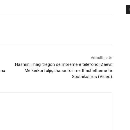
Artikulli tjetër
Hashim Thaçi tregon së mbrëmë e telefonoi Zaevi:
ëna
Më kërkoi falje, tha se foli me thashetheme të
Sputnikut rus (Video)