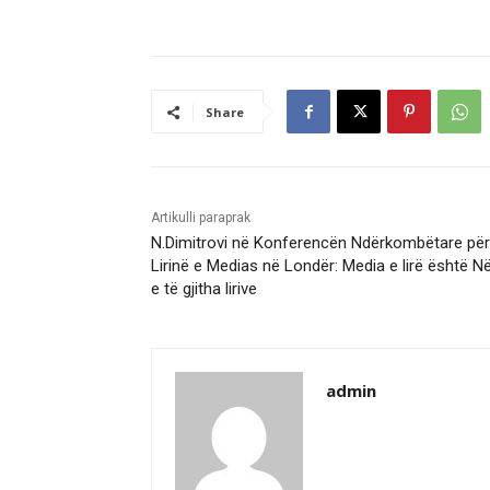
Share
Artikulli paraprak
N.Dimitrovi në Konferencën Ndërkombëtare për
Lirinë e Medias në Londër: Media e lirë është N
e të gjitha lirive
admin