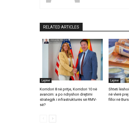
RELATED ARTICLES
Lajme
Lajme
Korridori 8 në pritje, Korridori 10 në
Shteti lësho
avancim: a po ndryshon drejtimi
në vlerë prej
strategjik i infrastrukturës së RMV-
filloi në Bu
së?