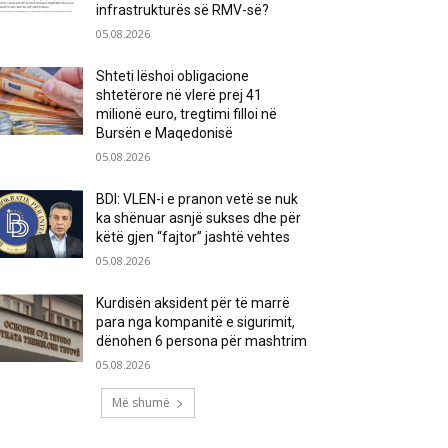
infrastrukturës së RMV-së?
05.08.2026
Shteti lëshoi obligacione
shtetërore në vlerë prej 41
milionë euro, tregtimi filloi në
Bursën e Maqedonisë
05.08.2026
BDI: VLEN-i e pranon vetë se nuk
ka shënuar asnjë sukses dhe për
këtë gjen “fajtor” jashtë vehtes
05.08.2026
Kurdisën aksident për të marrë
para nga kompanitë e sigurimit,
dënohen 6 persona për mashtrim
05.08.2026
Më shumë