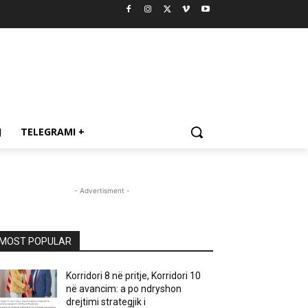
J
TELEGRAMI +
- Advertisment -
MOST POPULAR
Korridori 8 në pritje, Korridori 10
në avancim: a po ndryshon
drejtimi strategjik i