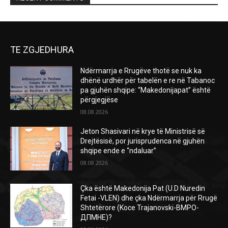
TE ZGJEDHURA
Ndërmarrja e Rrugëve thotë se nuk ka
dhënë urdhër për tabelën e re në Tabanoc
pa gjuhën shqipe: “Makedonijapat” është
përgjegjëse
08.08.2026
Jeton Shasivari në krye të Ministrisë së
Drejtësisë, por jurisprudenca në gjuhën
shqipe ende e “ndaluar”
08.08.2026
Çka është Makedonija Pat (U.D Nuredin
Fetai -VLEN) dhe çka Ndërmarrja për Rrugë
Shtetërore (Koce Trajanovski-ВМРО-
ДПМНЕ)?