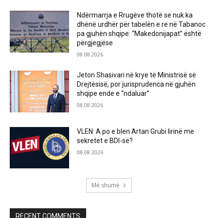
Ndërmarrja e Rrugëve thotë se nuk ka
dhënë urdhër për tabelën e re në Tabanoc
pa gjuhën shqipe: “Makedonijapat” është
përgjegjëse
08.08.2026
Jeton Shasivari në krye të Ministrisë së
Drejtësisë, por jurisprudenca në gjuhën
shqipe ende e “ndaluar”
08.08.2026
VLEN: A po e blen Artan Grubi lirinë me
sekretet e BDI-së?
08.08.2026
Më shumë
RECENT COMMENTS