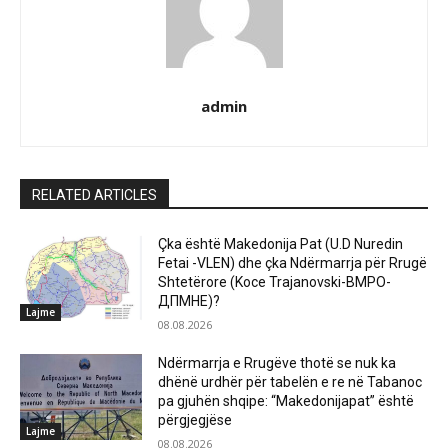
admin
RELATED ARTICLES
Çka është Makedonija Pat (U.D Nuredin
Fetai -VLEN) dhe çka Ndërmarrja për Rrugë
Shtetërore (Koce Trajanovski-ВМРО-
ДПМНЕ)?
Lajme
08.08.2026
Ndërmarrja e Rrugëve thotë se nuk ka
dhënë urdhër për tabelën e re në Tabanoc
pa gjuhën shqipe: “Makedonijapat” është
përgjegjëse
Lajme
08.08.2026