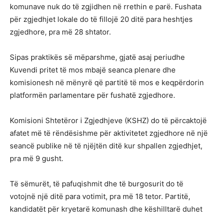
komunave nuk do të zgjidhen në rrethin e parë. Fushata
për zgjedhjet lokale do të fillojë 20 ditë para heshtjes
zgjedhore, pra më 28 shtator.
Sipas praktikës së mëparshme, gjatë asaj periudhe
Kuvendi pritet të mos mbajë seanca plenare dhe
komisionesh në mënyrë që partitë të mos e keqpërdorin
platformën parlamentare për fushatë zgjedhore.
Komisioni Shtetëror i Zgjedhjeve (KSHZ) do të përcaktojë
afatet më të rëndësishme për aktivitetet zgjedhore në një
seancë publike në të njëjtën ditë kur shpallen zgjedhjet,
pra më 9 gusht.
Të sëmurët, të pafuqishmit dhe të burgosurit do të
votojnë një ditë para votimit, pra më 18 tetor. Partitë,
kandidatët për kryetarë komunash dhe këshilltarë duhet