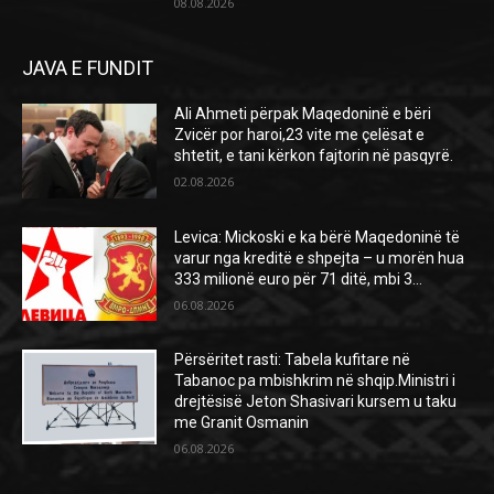
08.08.2026
JAVA E FUNDIT
Ali Ahmeti përpak Maqedoninë e bëri
Zvicër por haroi,23 vite me çelësat e
shtetit, e tani kërkon fajtorin në pasqyrë.
02.08.2026
Levica: Mickoski e ka bërë Maqedoninë të
varur nga kreditë e shpejta – u morën hua
333 milionë euro për 71 ditë, mbi 3...
06.08.2026
Përsëritet rasti: Tabela kufitare në
Tabanoc pa mbishkrim në shqip.Ministri i
drejtësisë Jeton Shasivari kursem u taku
me Granit Osmanin
06.08.2026