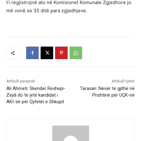
t’i regjistrojnë ato në Komisionet Komunale Zgjedhore jo
më vonë se 35 ditë para zgjedhjeve.
Artikulli paraprak
Artikulli tjetër
Ali Ahmeti: Skender Rexhepi-
Taravari: Nesër të gjithë në
Zejdi do të jetë kandidat i
Prishtinë për UÇK-në
AKI-së për Qytetin e Shkupit