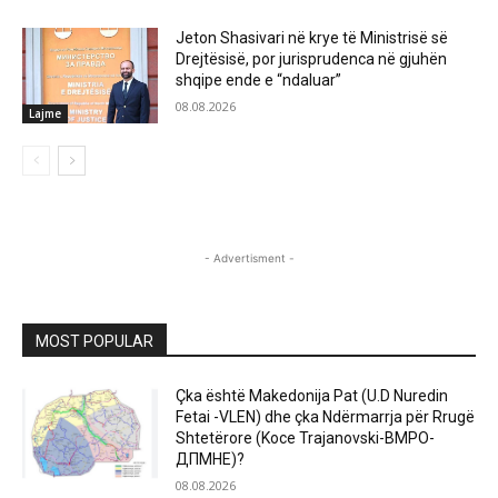
Jeton Shasivari në krye të Ministrisë së
Drejtësisë, por jurisprudenca në gjuhën
shqipe ende e “ndaluar”
08.08.2026
Lajme
- Advertisment -
MOST POPULAR
Çka është Makedonija Pat (U.D Nuredin
Fetai -VLEN) dhe çka Ndërmarrja për Rrugë
Shtetërore (Koce Trajanovski-ВМРО-
ДПМНЕ)?
08.08.2026