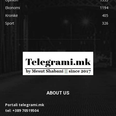
Ekonomi
1194
Kronikë
405
Sport
326
ABOUT US
Portali telegrami.mk
tel: +389 70519504