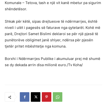
Komunale – Tetova, tash e një vit kanë mbetur pa sigurim
shëndetësor.
Shkak për këtë, sipas drejtuesve të ndërmarrjes, është
niveli i ulët i pagesës së faturave nga qytetarët. Kohë më
parë, Drejtori Samet Bislimi deklaroi se për një pjesë të
punëtorëve obligimet janë shlyer, ndërsa për pjesën
tjetër pritet mbështetje nga komuna.
Borxhi i Ndërmarrjes Publike i akumuluar prej më shumë
se dy dekada arrin disa milionë euro./Tv Koha/