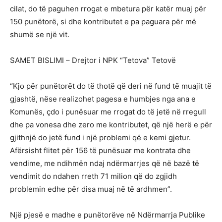
cilat, do të paguhen rrogat e mbetura për katër muaj për
150 punëtorë, si dhe kontributet e pa paguara për më
shumë se një vit.
SAMET BISLIMI – Drejtor i NPK “Tetova” Tetovë
“Kjo për punëtorët do të thotë që deri në fund të muajit të
gjashtë, nëse realizohet pagesa e humbjes nga ana e
Komunës, çdo i punësuar me rrogat do të jetë në rregull
dhe pa vonesa dhe zero me kontributet, që një herë e për
gjithnjë do jetë fund i një problemi që e kemi gjetur.
Afërsisht flitet për 156 të punësuar me kontrata dhe
vendime, me ndihmën ndaj ndërmarrjes që në bazë të
vendimit do ndahen rreth 71 milion që do zgjidh
problemin edhe për disa muaj në të ardhmen”.
Një pjesë e madhe e punëtorëve në Ndërmarrja Publike