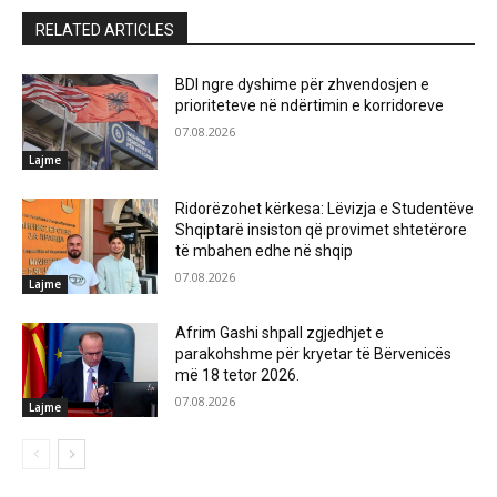
RELATED ARTICLES
BDI ngre dyshime për zhvendosjen e
prioriteteve në ndërtimin e korridoreve
07.08.2026
Lajme
Ridorëzohet kërkesa: Lëvizja e Studentëve
Shqiptarë insiston që provimet shtetërore
të mbahen edhe në shqip
07.08.2026
Lajme
Afrim Gashi shpall zgjedhjet e
parakohshme për kryetar të Bërvenicës
më 18 tetor 2026.
07.08.2026
Lajme