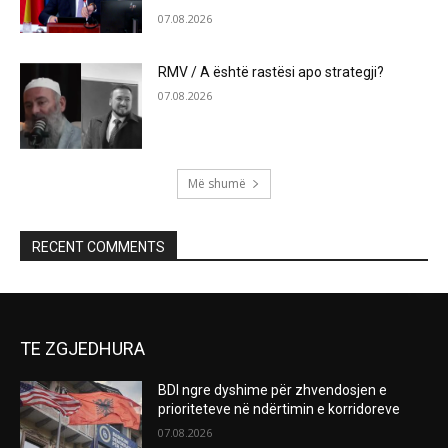
07.08.2026
RMV / A është rastësi apo strategji?
07.08.2026
Më shumë
RECENT COMMENTS
TE ZGJEDHURA
BDI ngre dyshime për zhvendosjen e
prioriteteve në ndërtimin e korridoreve
07.08.2026