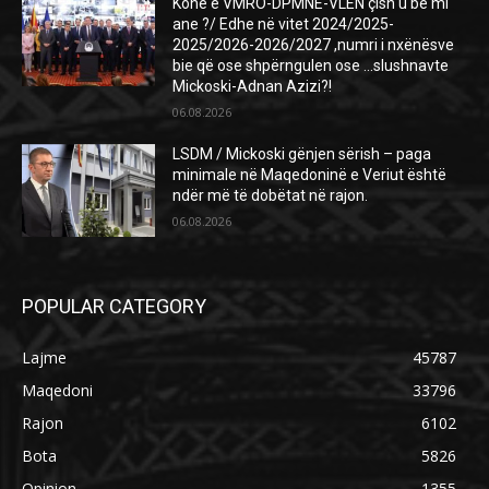
Kohë e VMRO-DPMNE-VLEN çish u bë mi
ane ?/ Edhe në vitet 2024/2025-
2025/2026-2026/2027 ,numri i nxënësve
bie që ose shpërngulen ose …slushnavte
Mickoski-Adnan Azizi?!
06.08.2026
LSDM / Mickoski gënjen sërish – paga
minimale në Maqedoninë e Veriut është
ndër më të dobëtat në rajon.
06.08.2026
POPULAR CATEGORY
Lajme
45787
Maqedoni
33796
Rajon
6102
Bota
5826
Opinion
1355