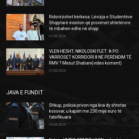
Ridorëzohet kërkesa: Lëvizja e Studentëve
Shqiptarë insiston që provimet shtetërore
të mbahen edhe në shqip
07.08.2026
VLEN HESHT, NIKOLOSKI FLET: A PO
VARROSET KORRIDORI 8 NË PERËNDIM TË
RMV ? Mesut Shabani(video koment)
07.08.2026
JAVA E FUNDIT
Shkup, policia privon nga liria dy shtetas
kosovar, u kapën me 230 mijë euro të
falsifikuara
05.08.2026