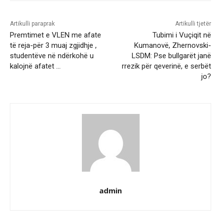
Artikulli paraprak
Artikulli tjetër
Premtimet e VLEN me afate
Tubimi i Vuçiqit në
të reja-për 3 muaj zgjidhje ,
Kumanovë, Zhernovski-
studentëve në ndërkohë u
LSDM: Pse bullgarët janë
kalojnë afatet …
rrezik për qeverinë, e serbët
jo?
admin