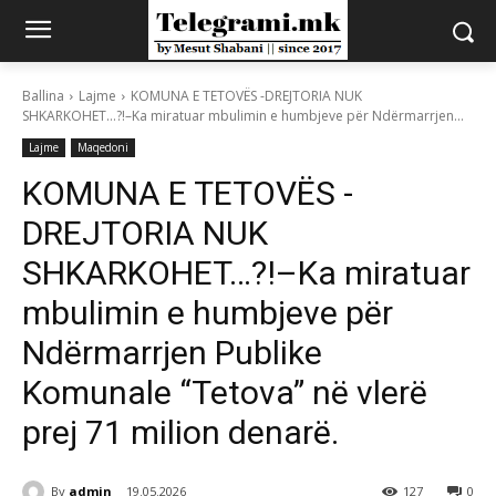
Ballina
Lajme
KOMUNA E TETOVËS -DREJTORIA NUK
SHKARKOHET…?!–Ka miratuar mbulimin e humbjeve për Ndërmarrjen...
Lajme
Maqedoni
KOMUNA E TETOVËS -
DREJTORIA NUK
SHKARKOHET…?!–Ka miratuar
mbulimin e humbjeve për
Ndërmarrjen Publike
Komunale “Tetova” në vlerë
prej 71 milion denarë.
By
admin
19.05.2026
127
0