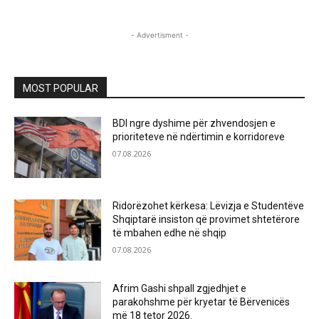
- Advertisment -
MOST POPULAR
BDI ngre dyshime për zhvendosjen e
prioriteteve në ndërtimin e korridoreve
07.08.2026
Ridorëzohet kërkesa: Lëvizja e Studentëve
Shqiptarë insiston që provimet shtetërore
të mbahen edhe në shqip
07.08.2026
Afrim Gashi shpall zgjedhjet e
parakohshme për kryetar të Bërvenicës
më 18 tetor 2026.