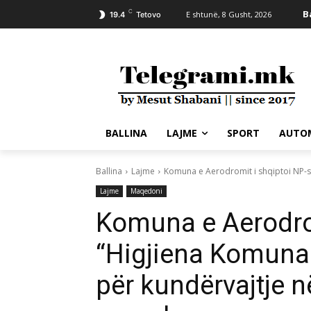
C
B
E shtunë, 8 Gusht, 2026
19.4
Tetovo
BALLINA
LAJME
SPORT
AUTO
Ballina
Lajme
Komuna e Aerodromit i shqiptoi NP-së
Lajme
Maqedoni
Komuna e Aerodrom
“Higjiena Komunal
për kundërvajtje n