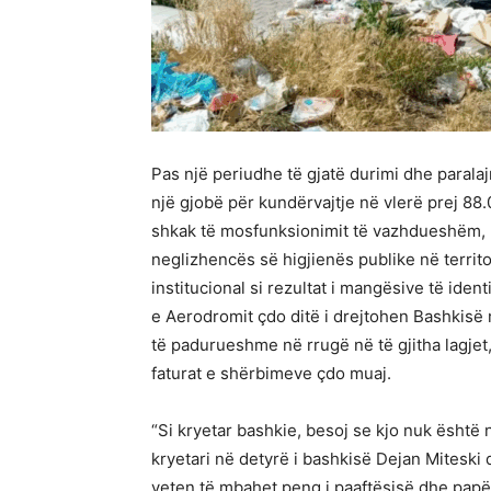
Pas një periudhe të gjatë durimi dhe paral
një gjobë për kundërvajtje në vlerë prej 8
shkak të mosfunksionimit të vazhdueshëm,
neglizhencës së higjienës publike në territo
institucional si rezultat i mangësive të ide
e Aerodromit çdo ditë i drejtohen Bashkisë
të padurueshme në rrugë në të gjitha lagjet,
faturat e shërbimeve çdo muaj.
“Si kryetar bashkie, besoj se kjo nuk është
kryetari në detyrë i bashkisë Dejan Miteski 
veten të mbahet peng i paaftësisë dhe papërg