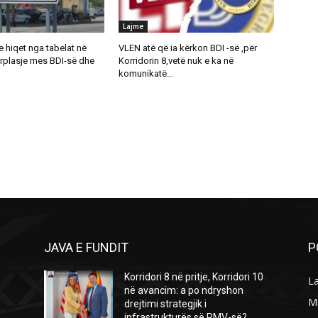
Lajme
 hiqet nga tabelat në
VLEN atë që ia kërkon BDI -së ,për
rplasje mes BDI-së dhe
Korridorin 8,vetë nuk e ka në
komunikatë…
JAVA E FUNDIT
P
Korridori 8 në pritje, Korridori 10
L
në avancim: a po ndryshon
M
drejtimi strategjik i
infrastrukturës së RMV-së?