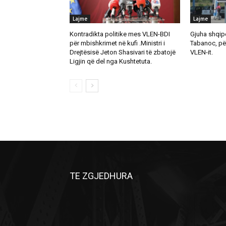
Lajme
Lajme
Kontradikta politike mes VLEN-BDI
Gjuha shqipe
për mbishkrimet në kufi .Ministri i
Tabanoc, pë
Drejtësisë Jeton Shasivari të zbatojë
VLEN-it.
Ligjin që del nga Kushtetuta.
TE ZGJEDHURA