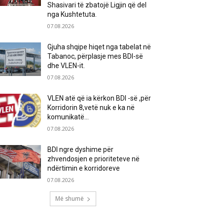
Shasivari të zbatojë Ligjin që del
nga Kushtetuta.
07.08.2026
Gjuha shqipe hiqet nga tabelat në
Tabanoc, përplasje mes BDI-së
dhe VLEN-it.
07.08.2026
VLEN atë që ia kërkon BDI -së ,për
Korridorin 8,vetë nuk e ka në
komunikatë…
07.08.2026
BDI ngre dyshime për
zhvendosjen e prioriteteve në
ndërtimin e korridoreve
07.08.2026
Më shumë