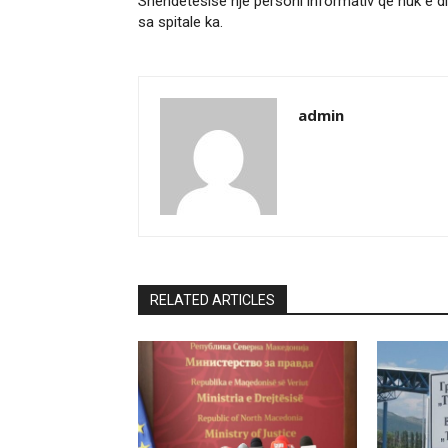
Shëndetësisë një personi informativ që nuk e d
sa spitale ka.
admin
RELATED ARTICLES