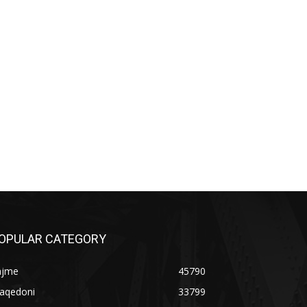
OPULAR CATEGORY
ajme
45790
aqedoni
33799