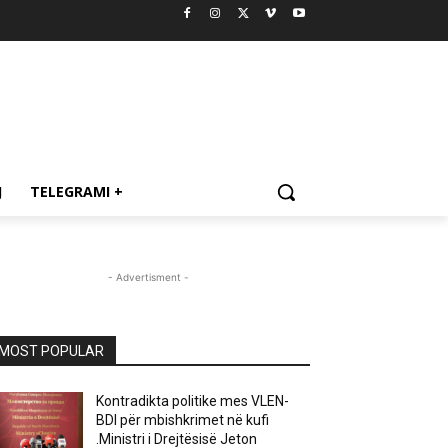
J
TELEGRAMI +
- Advertisment -
MOST POPULAR
Kontradikta politike mes VLEN-
BDI për mbishkrimet në kufi
.Ministri i Drejtësisë Jeton