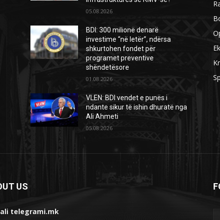
R
05.08.2026
B
BDI: 300 milionë denarë
O
investime “në letër”, ndërsa
E
shkurtohen fondet për
programet preventive
Kr
shëndetësore
Sp
01.08.2026
VLEN: BDI vendet e punës i
ndante sikur të ishin dhuratë nga
Ali Ahmeti
05.08.2026
OUT US
F
ali telegrami.mk