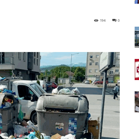
194
0