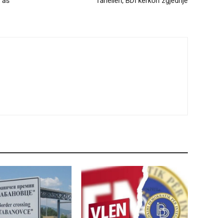
i as
fanellën, BDI kërkon zgjedhje