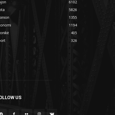
ajon
6102
ota
5826
pinion
1355
konomi
1194
onikë
405
ort
326
OLLOW US