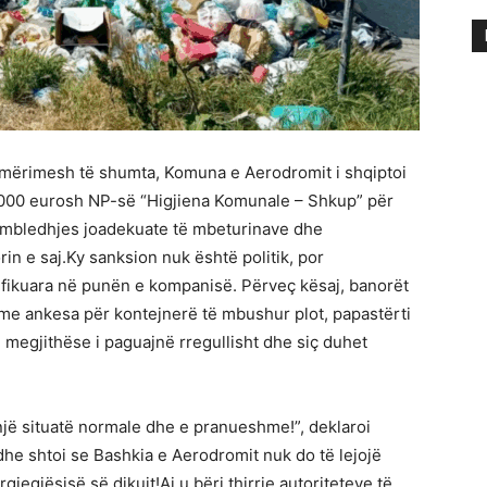
ajmërimesh të shumta, Komuna e Aerodromit i shqiptoi
8.000 eurosh NP-së “Higjiena Komunale – Shkup” për
 mbledhjes joadekuate të mbeturinave dhe
rin e saj.Ky sanksion nuk është politik, por
ntifikuara në punën e kompanisë. Përveç kësaj, banorët
 me ankesa për kontejnerë të mbushur plot, papastërti
 megjithëse i paguajnë rregullisht dhe siç duhet
 një situatë normale dhe e pranueshme!”, deklaroi
dhe shtoi se Bashkia e Aerodromit nuk do të lejojë
jegjësisë së dikujt!Ai u bëri thirrje autoriteteve të