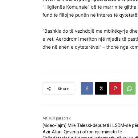
“Higjienës Komunale” që të marrin të gjith
fund të fillojnë punën në interes të qytetarë
“Bashkia do të vazhdojë me mbikëqyrje dhe
e vet. Aerodromi meriton një mjedis të pastë
dhe në anën e qytetarëve!” – thonë nga ko
Share
Artikulli paraprak
(video-lajm) Mile Taleski-deputeti i LSDM-së pë
Azir Aliun: Qeveria i ofron një ministri të