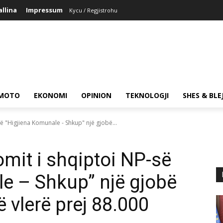
allina
Impressum
Kycu / Regjistrohu
MOTO
EKONOMI
OPINION
TEKNOLOGJI
SHES & BLE
 "Higjiena Komunale - Shkup" një gjobë...
it i shqiptoi NP-së
e – Shkup” një gjobë
ë vlerë prej 88.000