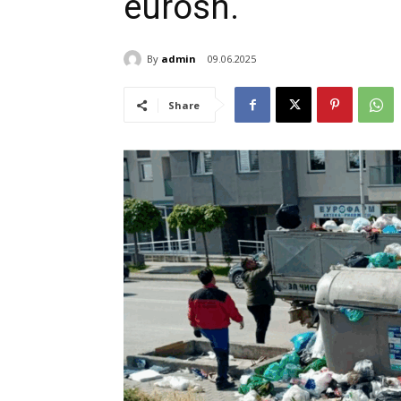
eurosh.
By
admin
09.06.2025
Share