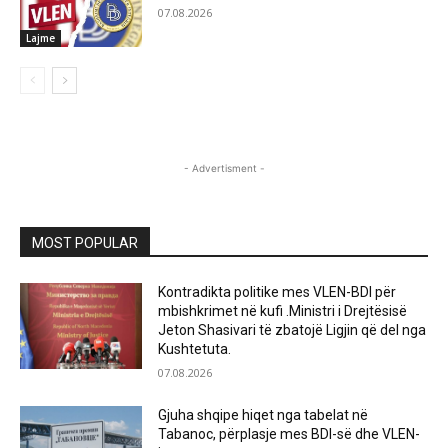
07.08.2026
Lajme
- Advertisment -
MOST POPULAR
Kontradikta politike mes VLEN-BDI për
mbishkrimet në kufi .Ministri i Drejtësisë
Jeton Shasivari të zbatojë Ligjin që del nga
Kushtetuta.
07.08.2026
Gjuha shqipe hiqet nga tabelat në
Tabanoc, përplasje mes BDI-së dhe VLEN-