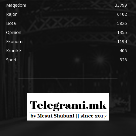
Maqedoni
33799
Rajon
6102
Bota
5826
Opinion
1355
Ekonomi
1194
Kronikë
405
Sport
326