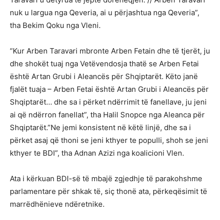
nuk u largua nga Qeveria, ai u përjashtua nga Qeveria”,
tha Bekim Qoku nga Vleni.
“Kur Arben Taravari mbronte Arben Fetain dhe të tjerët, ju
dhe shokët tuaj nga Vetëvendosja thatë se Arben Fetai
është Artan Grubi i Aleancës për Shqiptarët. Këto janë
fjalët tuaja – Arben Fetai është Artan Grubi i Aleancës për
Shqiptarët… dhe sa i përket ndërrimit të fanellave, ju jeni
ai që ndërron fanellat”, tha Halil Snopce nga Aleanca për
Shqiptarët.”Ne jemi konsistent në këtë linjë, dhe sa i
përket asaj që thoni se jeni kthyer te populli, shoh se jeni
kthyer te BDI”, tha Adnan Azizi nga koalicioni Vlen.
Ata i kërkuan BDI-së të mbajë zgjedhje të parakohshme
parlamentare për shkak të, siç thonë ata, përkeqësimit të
marrëdhënieve ndëretnike.