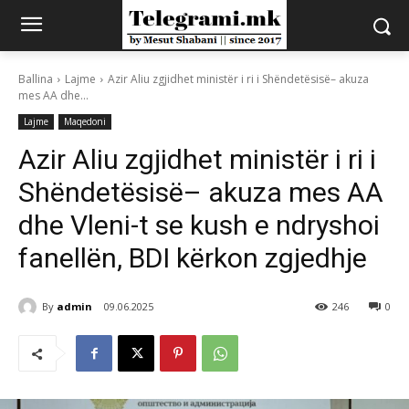
Ballina
Lajme
Azir Aliu zgjidhet ministër i ri i Shëndetësisë– akuza
mes AA dhe...
Lajme
Maqedoni
Azir Aliu zgjidhet ministër i ri i
Shëndetësisë– akuza mes AA
dhe Vleni-t se kush e ndryshoi
fanellën, BDI kërkon zgjedhje
By
admin
09.06.2025
246
0