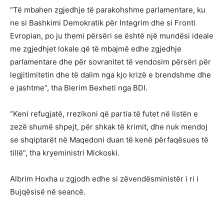
“Të mbahen zgjedhje të parakohshme parlamentare, ku
ne si Bashkimi Demokratik për Integrim dhe si Fronti
Evropian, po ju themi përsëri se është një mundësi ideale
me zgjedhjet lokale që të mbajmë edhe zgjedhje
parlamentare dhe për sovranitet të vendosim përsëri për
legjitimitetin dhe të dalim nga kjo krizë e brendshme dhe
e jashtme”, tha Blerim Bexheti nga BDI.
“Keni refugjatë, rrezikoni që partia të futet në listën e
zezë shumë shpejt, për shkak të krimit, dhe nuk mendoj
se shqiptarët në Maqedoni duan të kenë përfaqësues të
tillë”, tha kryeministri Mickoski.
Albrim Hoxha u zgjodh edhe si zëvendësministër i ri i
Bujqësisë në seancë.