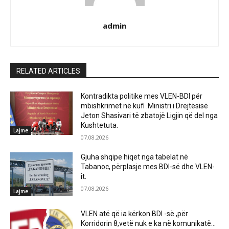
admin
RELATED ARTICLES
Kontradikta politike mes VLEN-BDI për
mbishkrimet në kufi .Ministri i Drejtësisë
Jeton Shasivari të zbatojë Ligjin që del nga
Kushtetuta.
Lajme
07.08.2026
Gjuha shqipe hiqet nga tabelat në
Tabanoc, përplasje mes BDI-së dhe VLEN-
it.
07.08.2026
Lajme
VLEN atë që ia kërkon BDI -së ,për
Korridorin 8,vetë nuk e ka në komunikatë…