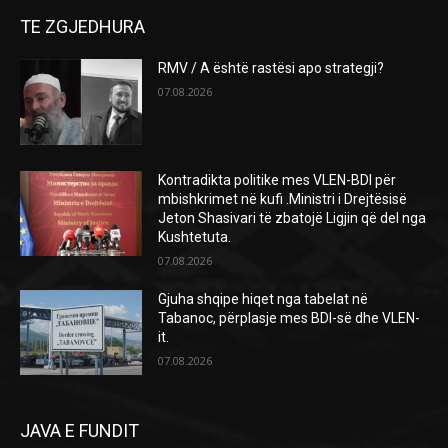
TE ZGJEDHURA
RMV / A është rastësi apo strategji?
07.08.2026
Kontradikta politike mes VLEN-BDI për
mbishkrimet në kufi .Ministri i Drejtësisë
Jeton Shasivari të zbatojë Ligjin që del nga
Kushtetuta.
07.08.2026
Gjuha shqipe hiqet nga tabelat në
Tabanoc, përplasje mes BDI-së dhe VLEN-
it.
07.08.2026
JAVA E FUNDIT