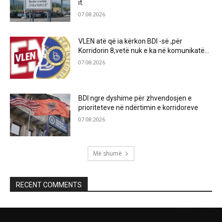
it.
07.08.2026
VLEN atë që ia kërkon BDI -së ,për
Korridorin 8,vetë nuk e ka në komunikatë…
07.08.2026
BDI ngre dyshime për zhvendosjen e
prioriteteve në ndërtimin e korridoreve
07.08.2026
Më shumë
RECENT COMMENTS