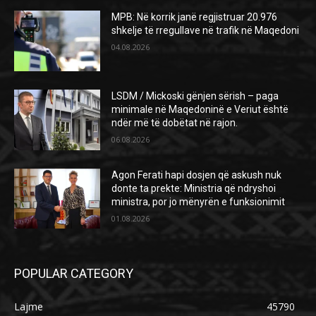
MPB: Në korrik janë regjistruar 20.976
shkelje të rregullave në trafik në Maqedoni
04.08.2026
LSDM / Mickoski gënjen sërish – paga
minimale në Maqedoninë e Veriut është
ndër më të dobëtat në rajon.
06.08.2026
Agon Ferati hapi dosjen që askush nuk
donte ta prekte: Ministria që ndryshoi
ministra, por jo mënyrën e funksionimit
01.08.2026
POPULAR CATEGORY
Lajme
45790