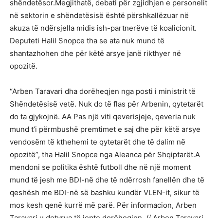
shëndetësor.Megjithatë, debati për zgjidhjen e personelit
në sektorin e shëndetësisë është përshkallëzuar në
akuza të ndërsjella midis ish-partnerëve të koalicionit.
Deputeti Halil Snopce tha se ata nuk mund të
shantazhohen dhe për këtë arsye janë rikthyer në
opozitë.
“Arben Taravari dha dorëheqjen nga posti i ministrit të
Shëndetësisë vetë. Nuk do të flas për Arbenin, qytetarët
do ta gjykojnë. AA Pas një viti qeverisjeje, qeveria nuk
mund t’i përmbushë premtimet e saj dhe për këtë arsye
vendosëm të kthehemi te qytetarët dhe të dalim në
opozitë”, tha Halil Snopce nga Aleanca për Shqiptarët.A
mendoni se politika është futboll dhe në një moment
mund të jesh me BDI-në dhe të ndërrosh fanellën dhe të
qeshësh me BDI-në së bashku kundër VLEN-it, sikur të
mos kesh qenë kurrë më parë. Për informacion, Arben
Taravari u detyrua të jepte dorëheqjen. // Arben Taravari